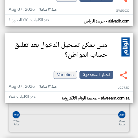
Aug 07, 2026
منذ ١٢ ساعة
GW50CQ
عدد الكلمات: ٢٥١ الصور: ١
•
alriyadh.com
جريدة الرياض
متى يمكن تسجيل الدخول بعد تعليق
حساب المواطن؟
اخبار السعودية
Varieties
Aug 07, 2026
منذ ١٢ ساعة
LC07JQ
عدد الكلمات: ٢٨٨
•
alweeam.com.sa
صحيفة الوئام الالكترونية
منذ ١٢
منذ ١٢
ساعة
ساعة