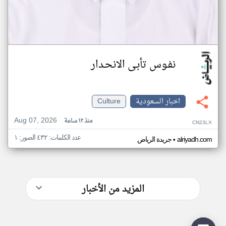
نفـوس تأبـى الانحـدار
اخبار السعودية
Culture
Aug 07, 2026
منذ ١٢ ساعة
CN23LX
عدد الكلمات: ٤٣٢ الصور: ١
•
alriyadh.com
جريدة الرياض
المزيد من الأخبار