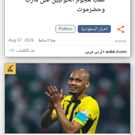
عقب هجوم الحوثيين على مأرب
وحضرموت
اخبار السعودية
Politics
Aug 07, 2026
منذ ١٢ ساعة
FF25OF
عدد الكلمات: ١٦١
•
arabic.rt.com
ار تي عربي