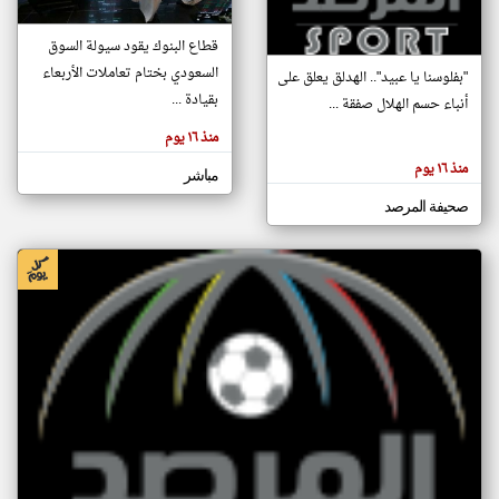
قطاع البنوك يقود سيولة السوق
klyoum.com
السعودي بختام تعاملات الأربعاء
"بفلوسنا يا عبيد".. الهدلق يعلق على
بقيادة ...
أنباء حسم الهلال صفقة ...
منذ ١٦ يوم
منذ ١٦ يوم
مباشر
صحيفة المرصد