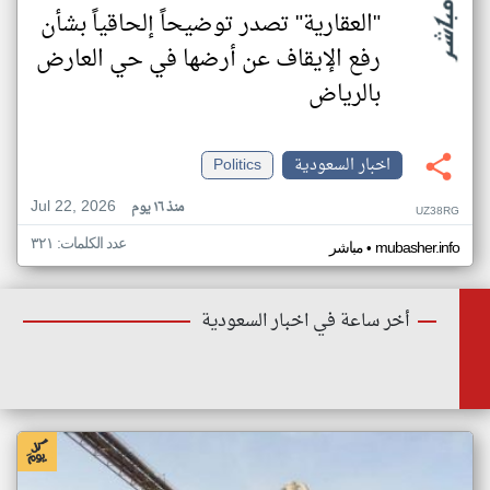
"العقارية" تصدر توضيحاً إلحاقياً بشأن
رفع الإيقاف عن أرضها في حي العارض
بالرياض
اخبار السعودية
Politics
Jul 22, 2026
منذ ١٦ يوم
UZ38RG
عدد الكلمات: ٣٢١
•
mubasher.info
مباشر
أخر ساعة في اخبار السعودية