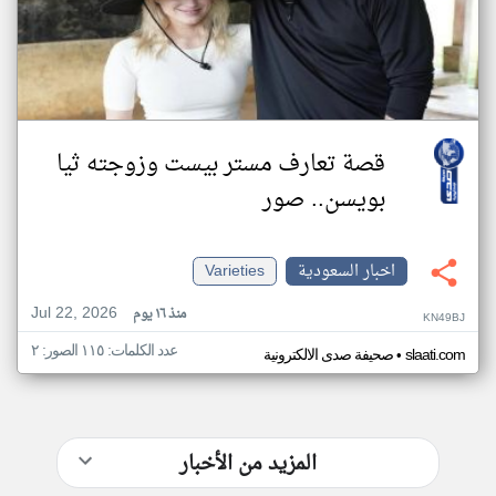
قصة تعارف مستر بيست وزوجته ثيا
بويسن.. صور
اخبار السعودية
Varieties
Jul 22, 2026
منذ ١٦ يوم
KN49BJ
عدد الكلمات: ١١٥ الصور: ٢
•
slaati.com
صحيفة صدى الالكترونية
المزيد من الأخبار