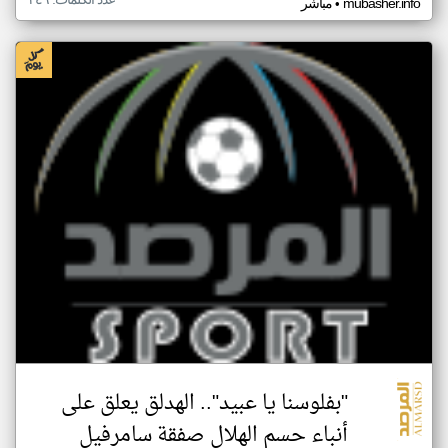
•
mubasher.info
مباشر
"بفلوسنا يا عبيد".. الهدلق يعلق على
أنباء حسم الهلال صفقة سامرفيل