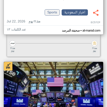
اخبار السعودية
Sports
Jul 22, 2026
منذ ١٦ يوم
EC57CP
عدد الكلمات: ١٣
•
al-marsd.com
صحيفة المرصد
منذ ١٦
منذ ١٦
يوم
يوم