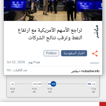
تراجع الأسهم الأمريكية مع ارتفاع
النفط وترقب نتائج الشركات
اخبار السعودية
Politics
Jul 22, 2026
منذ ١٦ يوم
PA53ST
عدد الكلمات: ٢٥١
•
mubasher.info
مباشر
منذ ١٦
منذ ١٧
منذ ١٧
منذ ١٨
يوم
يوم
يوم
يوم