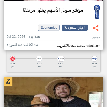
مؤشر سوق الأسهم يغلق مرتفعًا
اخبار السعودية
Economics
Jul 22, 2026
منذ ١٦ يوم
JG46IK
عدد الكلمات: ١٤١ الصور: ١
•
slaati.com
صحيفة صدى الالكترونية
منذ ١٦
منذ ١٧
منذ ١٩
منذ ٢٠
يوم
يوم
يوم
يوم