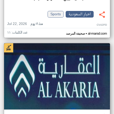
اخبار السعودية
Sports
Jul 22, 2026
منذ ١٦ يوم
CV42PD
عدد الكلمات: ١١
•
al-marsd.com
صحيفة المرصد