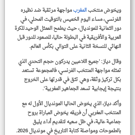
ويخوض منتخب
المغرب
مواجهة مرتقبة ضد نظيره
الفرنسي، مساء اليوم الخميس بالتوقيت المحلي، في
دور الثمانية للمونديال، حيث ​يطمح الممثل الوحيد ⁠للكرة
العربية والأفريقية في البطولة حاليا، للصعود للدور قبل
النهائي للنسخة الثانية على التوالي ‌بكأس العالم.
وقال ​دياز: 'جميع اللاعبين يدركون حجم التحدي الذي
تمثله مواجهة المنتخب الفرنسي، ‌فالمجموعة تستعد
بكل تركيز ‌وثقة، وهي تثق في قدرتها على الخروج
بنتيجة إيجابية تسعد الجماهير المغربية'.
وأكد دياز، الذي يخوض الحاليا المونديال الأول له مع
المنتخب المغربي ‌أن فريقه يخوض المباراة بروح
جماعية عالية، في ظل سعيه لتقديم أداء ​يليق
بالطموحات ومواصلة كتابة التاريخ في مونديال 2026.