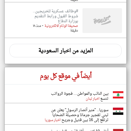
دقيقة
#وظائف عسكرية للخريجين..
شروط القبول ورابط التقديم
بوزارة الدفاع
-
صحيفة الوئام الالكترونية
منذ ١٨
دقيقة
المزيد من اخبار السعودية
أيضاً في موقع كل يوم
بين النائب والمواطن… فجوة الرواتب
تتسع
اخبار لبنان
سوريا.. "منبر أنصار الرسول" يعلن عن
تبني تفجير جرمانا وحصيلة الضحايا
ترتفع إلى 16 بين قتيل وجريح
اخبار سوريا