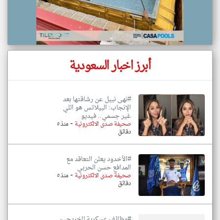
أبرز اخبار السعودية
#نهى نبيل عن رشاقتها بعد
الإنجاب: البيلاتس هو اللي
غير جسمي.. فيديو
-
صحيفة صدى الالكترونية
منذ ٥
دقائق
#الأخدود يعلن التعاقد مع
المدافع حسن الحربي
-
صحيفة صدى الالكترونية
منذ ٥
دقائق
#وظائف عسكرية للخريجين..