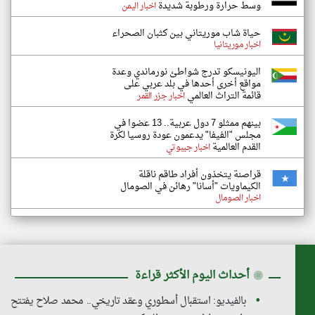
وسط حرارة ورطوبة شديدة
اخبار اليمن
حياة شاب موريتاني بين كثبان الصحراء
اخبار موريتانيا
اليونيسكو تدرج شواطئ نورماندي وعدة
مواقع أخرى أحدها في بلد عربي على
قائمة التراث العالمي
اخبار جزر القمر
بينهم ممثلو 7 دول عربية.. 13 عضوا في
مجلس "الفيفا" يدعمون عودة روسيا لكرة
القدم العالمية
اخبار جيبوتي
قراصنة يتخذون أفراد طاقم ناقلة
الكيماويات "أسانا" رهائن في الصومال
اخبار الصومال
◉
أحداث اليوم الأكثر قراءة
بالفيديو: استقبال أسطوري وعقد تاريخي.. محمد صلاح يفتتح