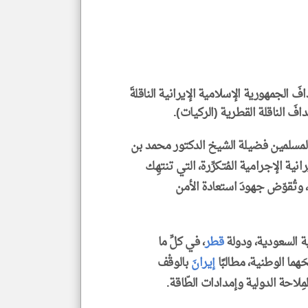
إسم
الم
و
العن
الا
للمق
فَ الجمهورية الإسلامية الإيرانية الناقلةَ
فَ الناقلة القطرية (الركيات).
klyoum.com
 المسلمين فضيلة الشيخ الدكتور محمد بن
نية الإجرامية المُتكرِّرة، التي تنتهِك
ية، وتُقوّض جهودَ استعادة الأمن
ة السعودية، ودولة
قطر
، في كلِّ ما
ما الوطنية، مطالبًا
إيران
َ بالوقْف
مِلاحة الدولية وإمدادات الطّاقة.