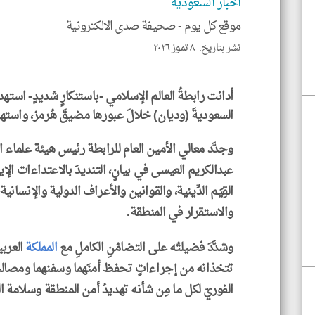
اخبار السعودية
موقع كل يوم -
صحيفة صدى الالكترونية
نشر بتاريخ: ٨ تموز ٢٠٢٦
أدانت رابطةُ العالم الإسلامي -باستنكارٍ شديدٍ- استهدا
السعوديةَ (وديان) خلالَ عبورها مضيقَ هُرمز، واستهدا
وجدَّد معالي الأمين العام للرابطة رئيس هيئة علماء
عبدالكريم العيسى في بيانٍ، التنديدَ بالاعتداءات الإيرا
القِيَم الدِّينية، والقوانين والأعراف الدولية والإنسان
والاستقرار في المنطقة.
وشدَّدَ فضيلتُه على التضامُنِ الكاملِ مع
المملكة
العربي
تتخذانه من إجراءاتٍ تحفظ أمنَهما وسفنهما ومصالحَه
الفوريّ لكل ما مِن شأنه تهديدُ أمن المنطقة وسلامة ال