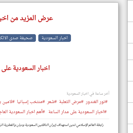
عرض المزيد من اخبا
اخبار السعودية
صحيفة صدى الالكت
اخبار السعودية على 
أخر ساعة في اخبار السعودية
#نور الغندور
#مرض الثعلبة
#شعر
#منتخب إسبانيا
#لامين ي
#اخبار السعودية على مدار الساعة
#أهم اخبار السعودية العاج
https://www.klyoum.com/saudi-arabia-news/ar/85-رابطة-العالم-الإسلامي-تدين-استهداف-إيران-الناقلتين-السعودية-وديان-والقطرية-