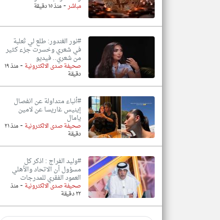
-
مباشر
منذ ١٥ دقيقة
#نور الغندور: طلع لي ثعلبة
في شعري وخسرت جزء كثير
من شعري.. فيديو
-
صحيفة صدى الالكترونية
منذ ١٩
دقيقة
#أنباء متداولة عن انفصال
إينيس غاريسا عن لامين
يامال
-
صحيفة صدى الالكترونية
منذ ٢١
دقيقة
#وليد الفراج : اذكر كل
مسؤول أن الاتحاد والأهلي
العمود الفقري للمدرجات
-
صحيفة صدى الالكترونية
منذ
٢٢ دقيقة