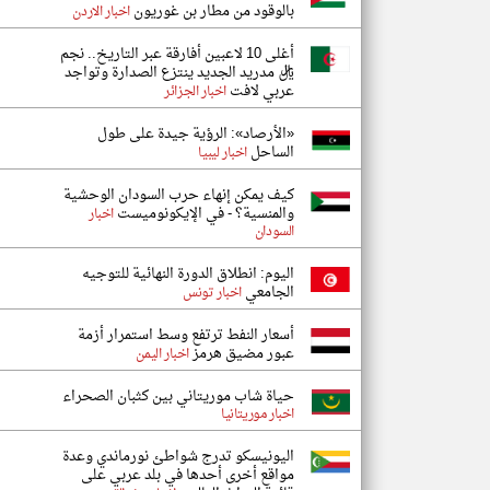
بالوقود من مطار بن غوريون
اخبار الاردن
أغلى 10 لاعبين أفارقة عبر التاريخ.. نجم
ريال مدريد الجديد ينتزع الصدارة وتواجد
عربي لافت
اخبار الجزائر
«الأرصاد»: الرؤية جيدة على طول
الساحل
اخبار ليبيا
كيف يمكن إنهاء حرب السودان الوحشية
والمنسية؟ - في الإيكونوميست
اخبار
السودان
اليوم: انطلاق الدورة النهائية للتوجيه
الجامعي
اخبار تونس
أسعار النفط ترتفع وسط استمرار أزمة
عبور مضيق هرمز
اخبار اليمن
حياة شاب موريتاني بين كثبان الصحراء
اخبار موريتانيا
اليونيسكو تدرج شواطئ نورماندي وعدة
مواقع أخرى أحدها في بلد عربي على