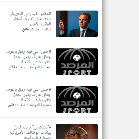
#عضو الفيدرالي الأمريكي
ينتقد قرار تثبيت أسعار
الفائدة الأخير
-
مباشر
منذ ٨ دقائق
#‏حتى اللي فيه رمق باعوه..
جمال عارف يثير الجدل
بتغريدة عن الاتحاد
-
صحيفة المرصد
منذ ٩ دقائق
#‏حتى اللي فيه رمق باعوه..
جمال عارف يثير الجدل
بتغريدة عن الاتحاد
-
صحيفة المرصد
منذ ١٠ دقائق
#"بيتكوين" ترتفع قبيل
بيانات الوظائف الأمريكية
وسط ترقب أسعار