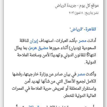
للمق
موقع كل يوم -
جريدة الرياض
نشر بتاريخ: ٨ تموز ٢٠٢٦
القاهرة
- '
الرياض
'
klyoum.com
أدانت
مصر
-بأشد العبارات- استهداف
إيران
للناقلة
السعودية (وديان) أثناء عبورها
مضيق هرمز
، بما يمثّل
انتهاكًا للقانون الدولي وتهديدًا لأمن وسلامة الملاحة
الدولية.
وأكدت
مصر
في بيان صادر عن وزارة خارجيتها، رفضها
الكامل لجميع الأعمال التي من شأنها تهديد أمن
واستقرار المنطقة أو تعريض حرية الملاحة في الممرات
المائية الدولية للخطر.