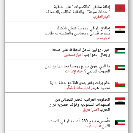
إدانة سائقي "طاكسيات" على خلفية
"أحداث سبتة".. والنقابة تطالب بالإنصاف
اخبار المغرب
إطلاق نار في مدرسة شمال بانكوك..
سقوط قتـ.لى ومصابين والمشتبه يه طالب
اخبار مصر
خبر : روتين شامل للحفاظ على صحة
وجمال الحواجب
اخبار فلسطين
ما الذي يعوق تنويع روسيا تجارتها مع دول
الجنوب العالمي؟
اخبار الإمارات
خام برنت يقفز بنحو 5% مع خطة إدارة
مضيق هرمز
اخبار سلطنة عُمان
الحكومة العراقية تحذر الفصائل من
استهداف السعودية وتؤكد حصرية قرار
الحرب
اخبار العراق
«أُسس» تربح 230 ألف دينار في النصف
الأول
اخبار الكويت