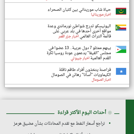
حياة شاب موريتاني بين كثبان الصحراء
اخبار موريتانيا
اليونيسكو تدرج شواطئ نورماندي وعدة
مواقع أخرى أحدها في بلد عربي على
قائمة التراث العالمي
اخبار جزر القمر
بينهم ممثلو 7 دول عربية.. 13 عضوا في
مجلس "الفيفا" يدعمون عودة روسيا لكرة
القدم العالمية
اخبار جيبوتي
قراصنة يتخذون أفراد طاقم ناقلة
الكيماويات "أسانا" رهائن في الصومال
اخبار الصومال
◉
أحداث اليوم الأكثر قراءة
تراجع أسعار النفط مع تقدم المحادثات بشأن مضيق هرمز