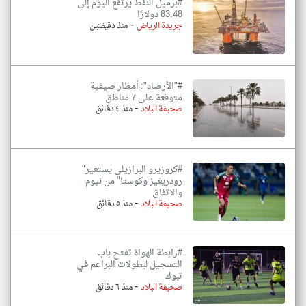
#برميل النفط يرتفع اليوم إلى
83.48 دولارًا
-
جريدة الرياض
منذ دقيقتين
#"الأرصاد": أمطار صيفية
متوقعة على 7 مناطق
-
صحيفة البلاد
منذ ٤ دقائق
#كروزيرو البرازيلي يستعير"
رودريغيز وكوستا" من نيوم
والاتفاق
-
صحيفة البلاد
منذ ٥ دقائق
#رابطة الهواة تفتح باب
التسجيل لبطولات البراعم في
تبوك
-
صحيفة البلاد
منذ ٦ دقائق