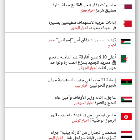
خام برنت يقفز بنحو 5% مع خطة إدارة
مضيق هرمز
اخبار قطر
إدانات عربية لاستهداف سفينتين بمسيرة
في ميناء دمياط
اخبار البحرين
تهديد المسيرات يقلق أمن "إسرائيل"
اخبار
الاردن
أغلى 10 لاعبين أفارقة عبر التاريخ.. نجم
ريال مدريد الجديد ينتزع الصدارة وتواجد
عربي لافت
اخبار الجزائر
إصابة 11 مدنيا في جنوب السعودية جراء
هجوم للحوثيين
اخبار ليبيا
عاجل.. إقالة وزير الأوقاف وأمين عام
الحج والعمرة
اخبار السودان
خاص تونس.. من يستهدف تخريب قبور
الرموز الوطنية؟
اخبار تونس
منظمتان تحذران من “كارثة بيئية” جراء
تسرّب نفطي قبالة سواحل عُمان
اخبار اليمن