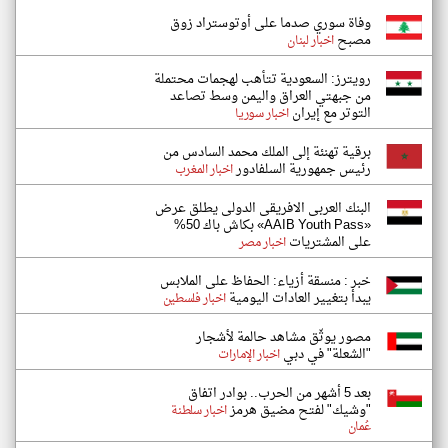
وفاة سوري صدما على أوتوستراد زوق
مصبح
اخبار لبنان
رويترز: السعودية تتأهب لهجمات محتملة
من جبهتي العراق واليمن وسط تصاعد
التوتر مع إيران
اخبار سوريا
برقية تهنئة إلى الملك محمد السادس من
رئيس جمهورية السلفادور
اخبار المغرب
البنك العربى الافريقى الدولى يطلق عرض
«AAIB Youth Pass» بكاش باك 50%
على المشتريات
اخبار مصر
خبر : منسقة أزياء: الحفاظ على الملابس
يبدأ بتغيير العادات اليومية
اخبار فلسطين
مصور يوثّق مشاهد حالمة لأشجار
"الشعلة" في دبي
اخبار الإمارات
بعد 5 أشهر من الحرب.. بوادر اتفاق
"وشيك" لفتح مضيق هرمز
اخبار سلطنة
عُمان