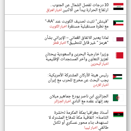
10 درجات تفصل الشمال عن الجنوب..
ارتفاع الحرارة يبدأ من الاثنين
اخبار العراق
"فيتش" تثبت تصنيف الكويت عند "AA-"
مع نظرة مستقبلية مستقرة
اخبار الكويت
لماذا يعتبر الاتفاق العُماني – الإيراني بشأن
"هرمز " غير قابل للتطبيق؟
اخبار قطر
وزيرا خارجية البحرين والسعودية يبحثان
تعزيز التعاون وآخر المستجدات الإقليمية
اخبار البحرين
رئيس هيئة الأركان المشتركة الأمريكية:
يجب البحث عن مخرج للحرب مع إيران
اخبار الاردن
الجزائري ابن ناصر يودع جماهير ميلان
بعد إنهاء عقده مع النادي
اخبار الجزائر
أستاذ جغرافيا بمكة المكرمة لـ«نشرة
الثامنة»: اتفاقية مكة للدفاع المشترك لا
تستهدف بناء محور عسكري أو تكتل
طائفي
اخبار ليبيا