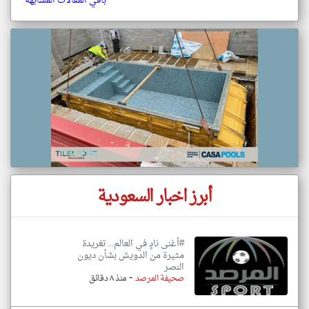
باقي المقالات المشابهة
أبرز اخبار السعودية
#أغنى نادٍ في العالم.. تغريدة
مثيرة من الدويش بشأن ديون
النصر
-
صحيفة المرصد
منذ ٨ دقائق