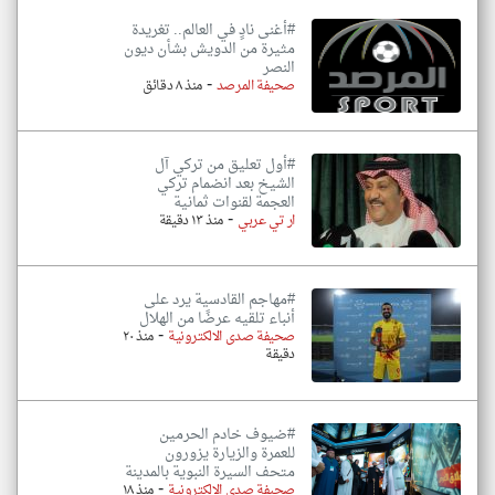
#أغنى نادٍ في العالم.. تغريدة
مثيرة من الدويش بشأن ديون
النصر
-
صحيفة المرصد
منذ ٨ دقائق
#أول تعليق من تركي آل
الشيخ بعد انضمام تركي
العجمة لقنوات ثمانية
-
ار تي عربي
منذ ١٣ دقيقة
#مهاجم القادسية يرد على
أنباء تلقيه عرضًا من الهلال
-
صحيفة صدى الالكترونية
منذ ٢٠
دقيقة
#ضيوف خادم الحرمين
للعمرة والزيارة يزورون
متحف السيرة النبوية بالمدينة
-
صحيفة صدى الالكترونية
منذ ١٨