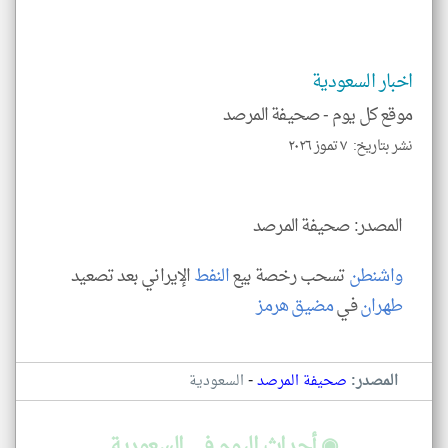
الم
و
العن
الا
للمق
اخبار السعودية
موقع كل يوم -
صحيفة المرصد
نشر بتاريخ: ٧ تموز ٢٠٢٦
klyoum.com
المصدر: صحيفة المرصد
واشنطن
تسحب رخصة بيع
النفط
الإيراني بعد تصعيد
طهران
في
مضيق هرمز
-
المصدر:
صحيفة المرصد
السعودية
◉ أحداث اليوم في السعودية