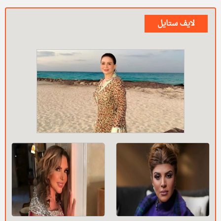
لايف ستايل