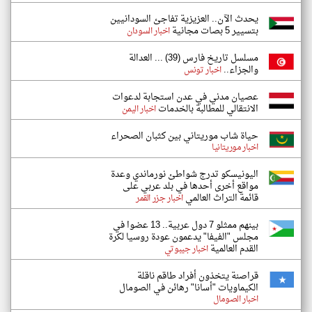
يحدث الآن.. العزيزية تفاجئ السودانيين
بتسيير 5 بصات مجانية
اخبار السودان
مسلسل تاريخ فارس (39) ... العدالة
والجزاء..
اخبار تونس
عصيان مدني في عدن استجابة لدعوات
الانتقالي للمطالبة بالخدمات
اخبار اليمن
حياة شاب موريتاني بين كثبان الصحراء
اخبار موريتانيا
اليونيسكو تدرج شواطئ نورماندي وعدة
مواقع أخرى أحدها في بلد عربي على
قائمة التراث العالمي
اخبار جزر القمر
بينهم ممثلو 7 دول عربية.. 13 عضوا في
مجلس "الفيفا" يدعمون عودة روسيا لكرة
القدم العالمية
اخبار جيبوتي
قراصنة يتخذون أفراد طاقم ناقلة
الكيماويات "أسانا" رهائن في الصومال
اخبار الصومال