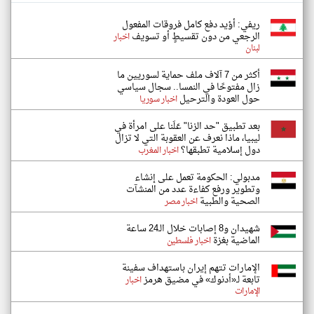
ريفي: أؤيد دفع كامل فروقات المفعول
الرجعي من دون تقسيطٍ أو تسويف
اخبار
لبنان
أكثر من 7 آلاف ملف حماية لسوريين ما
زال مفتوحًا في النمسا.. سجال سياسي
حول العودة والترحيل
اخبار سوريا
بعد تطبيق "حد الزنا" عَلَنا على امرأة في
ليبيا، ماذا نعرف عن العقوبة التي لا تزال
دول إسلامية تطبقها؟
اخبار المغرب
مدبولي: الحكومة تعمل على إنشاء
وتطوير ورفع كفاءة عدد من المنشآت
الصحية والطبية
اخبار مصر
شهيدان و8 إصابات خلال الـ24 ساعة
الماضية بغزة
اخبار فلسطين
الإمارات تتهم إيران باستهداف سفينة
تابعة لـ«أدنوك» في مضيق هرمز
اخبار
الإمارات