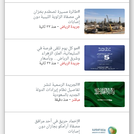
#طائرة مسيرة تصطدم بخزان
في مصفاة الزاوية الليبية دون
إصابات
-
جريدة الرياض
منذ ٣٣ ثانية
#مو كل يوم تلقى فرصة في
السليمانية، الملز، الزهراء
وشرق الرياض… وبأسعار
-
جريدة الرياض
منذ ٣٢ ثانية
#الجريدة الرسمية تنشر
تفاصيل نظام إيرادات الدولة
الجديد بالسعودية
-
مباشر
منذ دقيقة
#إخماد حريق في أحد مرافق
مصفاة أرامكو بجازان دون
إصابات