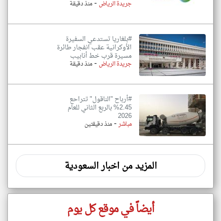
-
جريدة الرياض
منذ دقيقة
#بلغاريا تستدعي السفيرة
الأوكرانية عقب انفجار طائرة
مسيرة قرب خط أنابيب
-
جريدة الرياض
منذ دقيقة
#أرباح "الناقول" تتراحع
2.45% بالربع الثاني للعام
2026
-
مباشر
منذ دقيقتين
المزيد من اخبار السعودية
أيضاً في موقع كل يوم