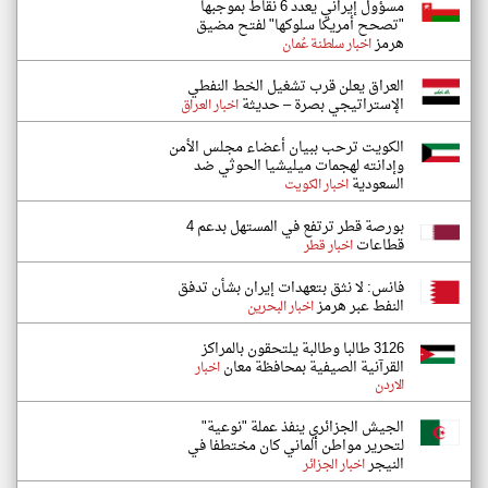
مسؤول إيراني يعدد 6 نقاط بموجبها
"تصحح أمريكا سلوكها" لفتح مضيق
هرمز
اخبار سلطنة عُمان
العراق يعلن قرب تشغيل الخط النفطي
الإستراتيجي بصرة – حديثة
اخبار العراق
الكويت ترحب ببيان أعضاء مجلس الأمن
وإدانته لهجمات ميليشيا الحوثي ضد
السعودية
اخبار الكويت
بورصة قطر ترتفع في المستهل بدعم 4
قطاعات
اخبار قطر
فانس: لا نثق بتعهدات إيران بشأن تدفق
النفط عبر هرمز
اخبار البحرين
3126 طالبا وطالبة يلتحقون بالمراكز
القرآنية الصيفية بمحافظة معان
اخبار
الاردن
الجيش الجزائري ينفذ عملة "نوعية"
لتحرير مواطن ألماني كان مختطفا في
النيجر
اخبار الجزائر