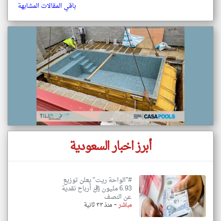
باقي المقالات المشابهة
أبرز اخبار السعودية
#"الواحة ريت" يعلن توزيع
6.93 مليون ريال أرباح نقدية
عن النصف
-
مباشر
منذ ٣٣ ثانية