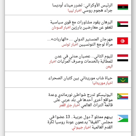
الرئيس الأوكراني: تضرر ميناء أوديسا
جراء هجوم روسي
اخبار ليبيا
البرهان يقود مشاورات مع قوى سياسية
للعفو عن معارضين بارزين
اخبار السودان
مهرجان المنستير الدولي ... «الهاربات»...
مرآة لوجع التونسيين
اخبار تونس
لليوم الثاني.. عصيان مدني في عدن
للمطالبة بالخدمات وصرف المرتبات
اخبار
اليمن
حياة شاب موريتاني بين كثبان الصحراء
اخبار موريتانيا
اليونيسكو تدرج شواطئ نورماندي وعدة
مواقع أخرى أحدها في بلد عربي على
قائمة التراث العالمي
اخبار جزر القمر
بينهم ممثلو 7 دول عربية.. 13 عضوا في
مجلس "الفيفا" يدعمون عودة روسيا لكرة
القدم العالمية
اخبار جيبوتي