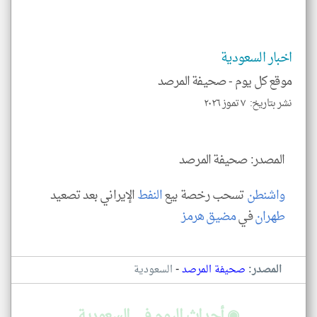
الم
و
العن
الا
للمق
اخبار السعودية
موقع كل يوم -
صحيفة المرصد
نشر بتاريخ: ٧ تموز ٢٠٢٦
klyoum.com
المصدر: صحيفة المرصد
واشنطن
تسحب رخصة بيع
النفط
الإيراني بعد تصعيد
طهران
في
مضيق هرمز
-
المصدر:
صحيفة المرصد
السعودية
◉ أحداث اليوم في السعودية