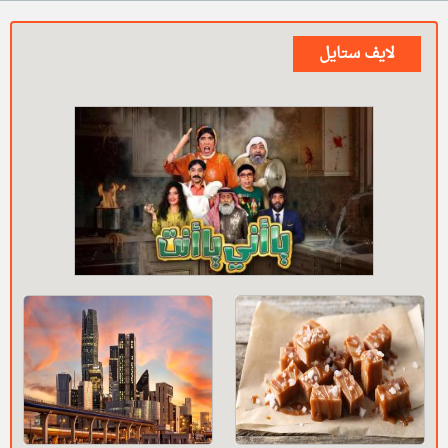
لايف ستايل