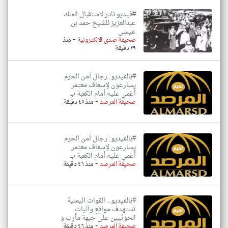
#فيديو نادر لاستقبال الملك
عبدالعزيز للشيخ حمد بن
عيسى
-
صحيفة صدى الالكترونية
منذ
٢٩ دقيقة
#بالفيديو: رجال أمن الحرم
يسارعون لإسعاف معتمر
أُغمي عليه أمام الكعبة ب
-
صحيفة المرصد
منذ ٤٥ دقيقة
#بالفيديو: رجال أمن الحرم
يسارعون لإسعاف معتمر
أُغمي عليه أمام الكعبة ب
-
صحيفة المرصد
منذ ٤٦ دقيقة
#بالفيديو.. القوات اليمنية
تستهدف مواقع وآليات
الحوثيين على جبهة مأرب و
-
صحيفة المرصد
منذ ٤٦ دقيقة