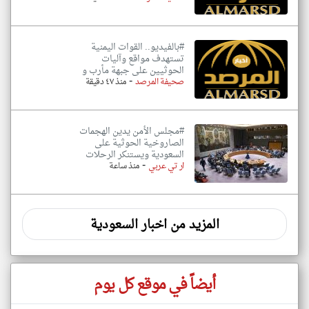
#بالفيديو.. القوات اليمنية
تستهدف مواقع وآليات
الحوثيين على جبهة مأرب و
-
صحيفة المرصد
منذ ٤٧ دقيقة
#مجلس الأمن يدين الهجمات
الصاروخية الحوثية على
السعودية ويستنكر الرحلات
-
ار تي عربي
منذ ساعة
المزيد من اخبار السعودية
أيضاً في موقع كل يوم