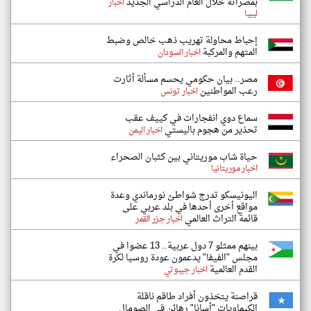
بمصراتة خلال العام الدراسي الجديد
اخبار
ليبيا
إحباط محاولة تهريب ذهب خالص وضبط
المتهم والمركبة
اخبار السودان
مصر.. بيان حكومي يحسم مسألة أثارت
رعب المواطنين
اخبار تونس
سماع دوي انفجارات في كييف عقب
تحذير من هجوم باليستي
اخبار اليمن
حياة شاب موريتاني بين كثبان الصحراء
اخبار موريتانيا
اليونيسكو تدرج شواطئ نورماندي وعدة
مواقع أخرى أحدها في بلد عربي على
قائمة التراث العالمي
اخبار جزر القمر
بينهم ممثلو 7 دول عربية.. 13 عضوا في
مجلس "الفيفا" يدعمون عودة روسيا لكرة
القدم العالمية
اخبار جيبوتي
قراصنة يتخذون أفراد طاقم ناقلة
الكيماويات "أسانا" رهائن في الصومال