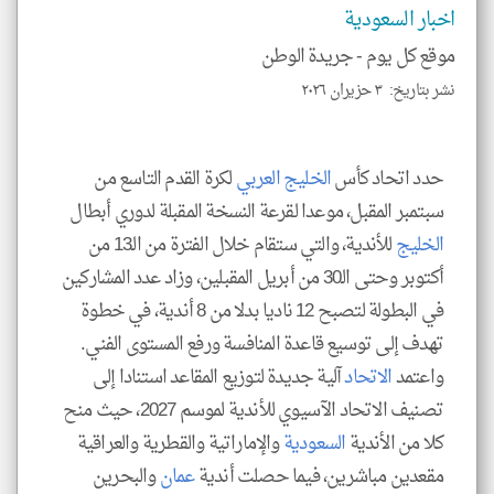
اخبار السعودية
klyoum.com
موقع كل يوم -
جريدة الوطن
نشر بتاريخ: ٣ حزيران ٢٠٢٦
حدد اتحاد كأس
الخليج العربي
لكرة القدم التاسع من
سبتمبر المقبل، موعدا لقرعة النسخة المقبلة لدوري أبطال
الخليج
للأندية، والتي ستقام خلال الفترة من الـ13 من
أكتوبر وحتى الـ30 من أبريل المقبلين، وزاد عدد المشاركين
في البطولة لتصبح 12 ناديا بدلا من 8 أندية، في خطوة
تهدف إلى توسيع قاعدة المنافسة ورفع المستوى الفني.
واعتمد
الاتحاد
آلية جديدة لتوزيع المقاعد استنادا إلى
تصنيف الاتحاد الآسيوي للأندية لموسم 2027، حيث منح
كلا من الأندية
السعودية
والإماراتية والقطرية والعراقية
مقعدين مباشرين، فيما حصلت أندية
عمان
والبحرين