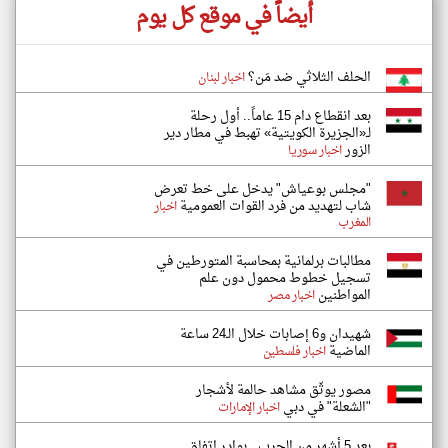
أيضاً في موقع كل يوم
الحلف الثلاثي ضد مَن؟
اخبار لبنان
بعد انقطاع دام 15 عاماً.. أول رحلة
لـ«الجزيرة الكويتية» تهبط في مطار دير
الزور
اخبار سوريا
"مجلس بوعياش" يدخل على خط تعرض
شاب لتهديد من فرد القوات العمومية
اخبار
المغرب
مطالبات برلمانية بمحاسبة المتورطين في
تسجيل خطوط محمول دون علم
المواطنين
اخبار مصر
شهيدان و6 إصابات خلال الـ24 ساعة
الماضية
اخبار فلسطين
مصور يوثّق مشاهد حالمة لأشجار
"الشعلة" في دبي
اخبار الإمارات
بعد 5 أشهر من الحرب.. بوادر اتفاق