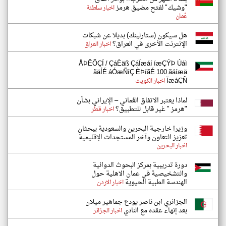
"وشيك" لفتح مضيق هرمز
اخبار سلطنة
عُمان
هل سيكون (ستارلينك) بديلا عن شبكات
الإنترنت الأخرى في العراق؟
اخبار العراق
ÅÞÊÕÇÏ / ÇáÈäß ÇáÏæáí íæÇÝÞ Úáì
ãäÍÉ áÓæÑíÇ ÈÞíãÉ 100 ãáíæä
ÏæáÇÑ
اخبار الكويت
لماذا يعتبر الاتفاق العُماني – الإيراني بشأن
"هرمز " غير قابل للتطبيق؟
اخبار قطر
وزيرا خارجية البحرين والسعودية يبحثان
تعزيز التعاون وآخر المستجدات الإقليمية
اخبار البحرين
دورة تدريبية بمركز البحوث الدوائية
والتشخيصية في عمان الاهلية حول
الهندسة الطبية الحيوية
اخبار الاردن
الجزائري ابن ناصر يودع جماهير ميلان
بعد إنهاء عقده مع النادي
اخبار الجزائر