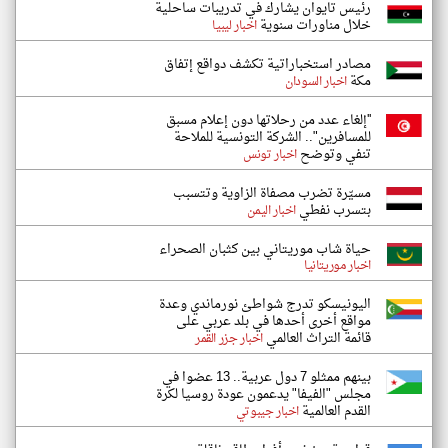
رئيس تايوان يشارك في تدريبات ساحلية
خلال مناورات سنوية
اخبار ليبيا
مصادر استخباراتية تكشف دواقع إتفاق
مكة
اخبار السودان
''إلغاء عدد من رحلاتها دون إعلام مسبق
للمسافرين".. الشركة التونسية للملاحة
تنفي وتوضح
اخبار تونس
مسيّرة تضرب مصفاة الزاوية وتتسبب
بتسرب نفطي
اخبار اليمن
حياة شاب موريتاني بين كثبان الصحراء
اخبار موريتانيا
اليونيسكو تدرج شواطئ نورماندي وعدة
مواقع أخرى أحدها في بلد عربي على
قائمة التراث العالمي
اخبار جزر القمر
بينهم ممثلو 7 دول عربية.. 13 عضوا في
مجلس "الفيفا" يدعمون عودة روسيا لكرة
القدم العالمية
اخبار جيبوتي