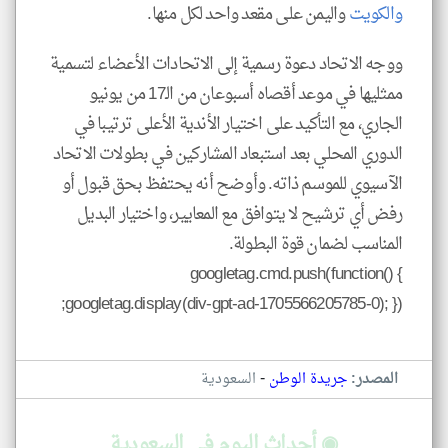
والكويت
واليمن على مقعد واحد لكل منها.
ووجه الاتحاد دعوة رسمية إلى الاتحادات الأعضاء لتسمية
ممثليها في موعد أقصاه أسبوعان من الـ17 من يونيو
الجاري، مع التأكيد على اختيار الأندية الأعلى ترتيبا في
الدوري المحلي بعد استبعاد المشاركين في بطولات الاتحاد
الآسيوي للموسم ذاته. وأوضح أنه يحتفظ بحق قبول أو
رفض أي ترشيح لا يتوافق مع المعايير، واختيار البديل
المناسب لضمان قوة البطولة.
googletag.cmd.push(function() {
googletag.display(div-gpt-ad-1705566205785-0); });
-
المصدر:
جريدة الوطن
السعودية
◉ أحداث اليوم في السعودية