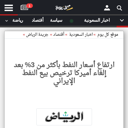
موقع
1
كل
يوم
◉
اخبار السعودية
سياسة
أقتصاد
رياضة
لا
×
ستا
موقع كل يوم
»
اخبار السعودية
»
أقتصاد
»
جريدة الرياض
»
أحد
ال
الصفحة الرئيسية
مقالات قمت
ارتفاع أسعار النفط بأكثر من 3% بعد
أخر أخبار الوطن العربي
إلغاء أميركا ترخيص بيع النفط
مقالات قمت بزيارتها مؤخرا
الإيراني
من نحن
إتصل بنا
شروط الاستخدام
سياسة الخصوصية
الحقوق الفكرية
ارتفا
أسعار
مصادر الأخبار
النفط
بأكثر
أقترح اضافة مصدر
من
3