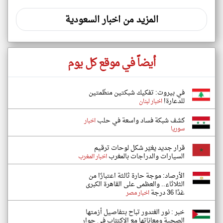
المزيد من اخبار السعودية
أيضاً في موقع كل يوم
في بيروت: تفكيك شبكتين منظّمتين
للدعارة!
اخبار لبنان
كشف شبكة فساد واسعة في حلب
اخبار
سوريا
قرار جديد يغيّر شكل لوحات ترقيم
السيارات والدراجات بالمغرب
اخبار المغرب
الأرصاد: موجة حارة ثالثة اعتبارًا من
الثلاثاء.. والعظمى على القاهرة الكبرى
غدًا 36 درجة
اخبار مصر
خبر : نور الغندور تباح بتفاصيل أزمتها
الصحية ومعاناتها مع الاكتئاب في حوار