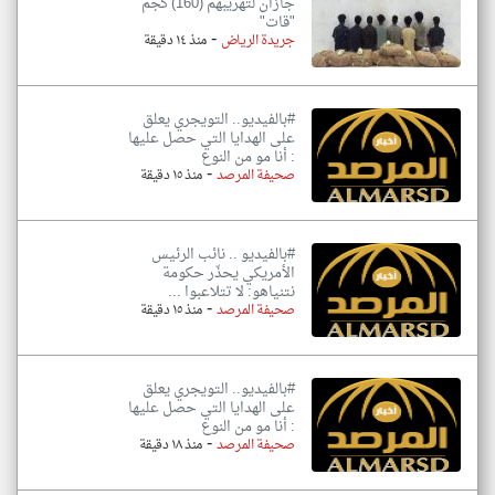
جازان لتهريبهم (160) كجم
"قات"
-
جريدة الرياض
منذ ١٤ دقيقة
#بالفيديو.. التويجري يعلق
على الهدايا التي حصل عليها
: ‏أنا مو من النوع
-
صحيفة المرصد
منذ ١٥ دقيقة
#بالفيديو .. نائب الرئيس
الأمريكي يحذّر حكومة
نتنياهو: لا تتلاعبوا ...
-
صحيفة المرصد
منذ ١٥ دقيقة
#بالفيديو.. التويجري يعلق
على الهدايا التي حصل عليها
: ‏أنا مو من النوع
-
صحيفة المرصد
منذ ١٨ دقيقة