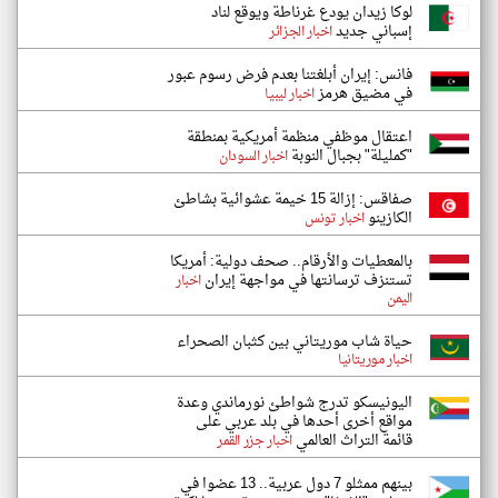
لوكا زيدان يودع غرناطة ويوقع لناد
إسباني جديد
اخبار الجزائر
فانس: إيران أبلغتنا بعدم فرض رسوم عبور
في مضيق هرمز
اخبار ليبيا
اعتقال موظفي منظمة أمريكية بمنطقة
"كمليلة" بجبال النوبة
اخبار السودان
صفاقس: إزالة 15 خيمة عشوائية بشاطئ
الكازينو
اخبار تونس
بالمعطيات والأرقام.. صحف دولية: أمريكا
تستنزف ترسانتها في مواجهة إيران
اخبار
اليمن
حياة شاب موريتاني بين كثبان الصحراء
اخبار موريتانيا
اليونيسكو تدرج شواطئ نورماندي وعدة
مواقع أخرى أحدها في بلد عربي على
قائمة التراث العالمي
اخبار جزر القمر
بينهم ممثلو 7 دول عربية.. 13 عضوا في