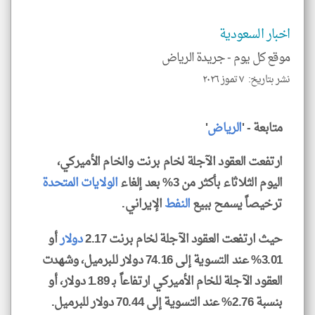
إسم
الم
و
اخبار السعودية
العن
الا
موقع كل يوم -
جريدة الرياض
للمق
نشر بتاريخ: ٧ تموز ٢٠٢٦
متابعة - '
الرياض
'
klyoum.com
ارتفعت العقود الآجلة لخام برنت والخام الأميركي،
اليوم الثلاثاء بأكثر من 3% بعد إلغاء
الولايات المتحدة
ترخيصاً يسمح ببيع
النفط
الإيراني.
حيث ارتفعت العقود الآجلة لخام برنت 2.17
دولار
أو
3.01% عند التسوية إلى 74.16 دولار للبرميل، وشهدت
العقود الآجلة للخام الأميركي ارتفاعاً بـ 1.89 دولار، أو
بنسبة 2.76% عند التسوية إلى 70.44 دولار للبرميل.