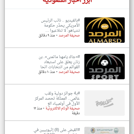
أبرز اخبار السعودية
#بالفيديو .. نائب الرئيس
الأمريكي يحذّر حكومة
نتنياهو: لا تتلاعبوا ...
-
صحيفة المرصد
منذ ٩ دقائق
#«جاك يامهنا ماتمنى»..بن
زنان يعلق على استبعاد
القوائم من انتخابات اتحا
-
صحيفة المرصد
منذ ١٠ دقائق
#بـ4 جوائز دولية ولقب
عالمي.. المملكة تحصد المركز
الأول في أولمبياد الع
-
صحيفة الوئام الالكترونية
منذ ١٢
دقيقة
#القبض على (8) إثيوبيين في