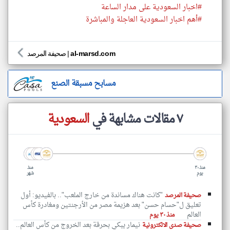
#اخبار السعودية على مدار الساعة
#أهم اخبار السعودية العاجلة والمباشرة
al-marsd.com
|
صحيفة المرصد
مسابح مسبقة الصنع
٧ مقالات مشابهة في
السعودية
منذ ٣٠
منذ
يوم
شهر
"كانت هناك مساندة من خارج الملعب".. بالفيديو: أول
صحيفة المرصد
تعليق ل"حسام حسن" بعد هزيمة مصر من الأرجنتين ومغادرة كأس
العالم
منذ ٣٠ يوم
نيمار يبكي بحرقة بعد الخروج من كأس العالم..
صحيفة صدى الالكترونية