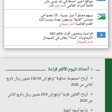
مواقع أخرى أحدها في بلد عربي على
قائمة التراث العالمي
اخبار جزر القمر
بينهم ممثلو 7 دول عربية.. 13 عضوا في
مجلس "الفيفا" يدعمون عودة روسيا لكرة
القدم العالمية
اخبار جيبوتي
قراصنة يتخذون أفراد طاقم ناقلة
الكيماويات "أسانا" رهائن في الصومال
اخبار الصومال
◉
أحداث اليوم الأكثر قراءة
أرباح "مجموعة صافولا" ترتفع إلى 116.54 مليون ريال بالربع
الثاني من 2026
أرباح "أفالون فارما" ترتفع إلى 28.8 مليون ريال بالربع الثاني
من 2026
تراجع أسعار النفط