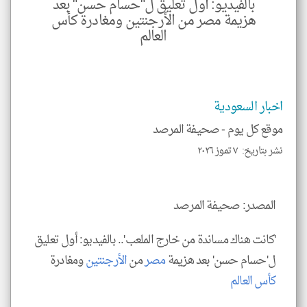
بالفيديو: أول تعليق ل"حسام حسن" بعد
الم
هنا
هزيمة مصر من الأرجنتين ومغادرة كأس
عن
وجه
العالم
نظر
كاتب
*
جمي
المق
تحم
اخبار السعودية
إسم
الم
و
موقع كل يوم -
صحيفة المرصد
العن
الا
نشر بتاريخ: ٧ تموز ٢٠٢٦
للمق
المصدر: صحيفة المرصد
klyoum.com
'كانت هناك مساندة من خارج الملعب'.. بالفيديو: أول تعليق
ل'حسام حسن' بعد هزيمة
مصر
من
الأرجنتين
ومغادرة
كأس العالم