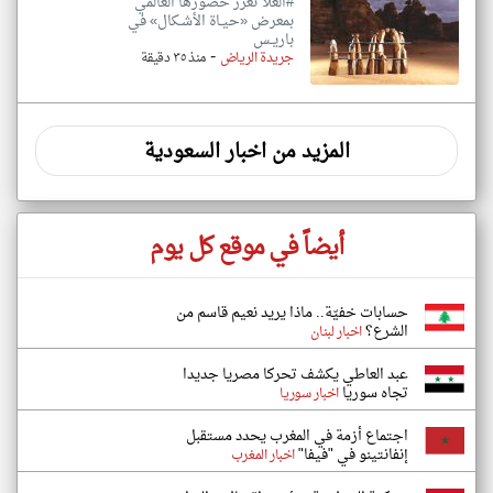
#العُلا تعزز حضورها العالمي
بمعرض «حيـاة الأشـكال» في
باريـس
-
جريدة الرياض
منذ ٣٥ دقيقة
المزيد من اخبار السعودية
أيضاً في موقع كل يوم
حسابات خفيّة.. ماذا يريد نعيم قاسم من
الشرع؟
اخبار لبنان
عبد العاطي يكشف تحركا مصريا جديدا
تجاه سوريا
اخبار سوريا
اجتماع أزمة في المغرب يحدد مستقبل
إنفانتينو في "فيفا"
اخبار المغرب