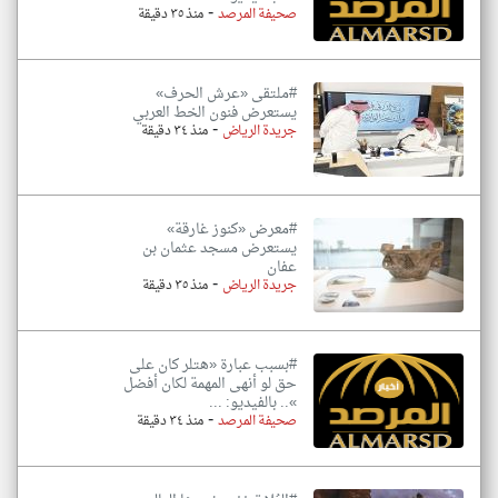
-
صحيفة المرصد
منذ ٣٥ دقيقة
#ملتقى «عرش الحرف»
يستعرض فنون الخط العربي
-
جريدة الرياض
منذ ٣٤ دقيقة
#معرض «كنوز غارقة»
يستعرض مسجد عثمان بن
عفان
-
جريدة الرياض
منذ ٣٥ دقيقة
#بسبب عبارة «هتلر كان على
حق لو أنهى المهمة لكان أفضل
».. بالفيديو: ...
-
صحيفة المرصد
منذ ٣٤ دقيقة