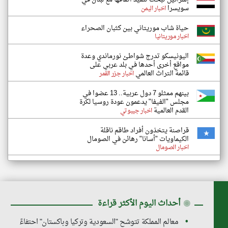
سويسرا
اخبار اليمن
حياة شاب موريتاني بين كثبان الصحراء
اخبار موريتانيا
اليونيسكو تدرج شواطئ نورماندي وعدة
مواقع أخرى أحدها في بلد عربي على
قائمة التراث العالمي
اخبار جزر القمر
بينهم ممثلو 7 دول عربية.. 13 عضوا في
مجلس "الفيفا" يدعمون عودة روسيا لكرة
القدم العالمية
اخبار جيبوتي
قراصنة يتخذون أفراد طاقم ناقلة
الكيماويات "أسانا" رهائن في الصومال
اخبار الصومال
◉
أحداث اليوم الأكثر قراءة
معالم المملكة تتوشح "السعودية وتركيا وباكستان" احتفاءً