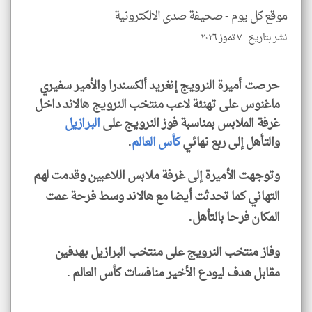
الا
موقع كل يوم -
صحيفة صدى الالكترونية
للمق
نشر بتاريخ: ٧ تموز ٢٠٢٦
حرصت أميرة النرويج إنغريد ألكسندرا والأمير سفيري
ماغنوس على تهنئة لاعب منتخب النرويج هالاند داخل
klyoum.com
غرفة الملابس بمناسبة فوز النرويج على
البرازيل
والتأهل إلى ربع نهائي
كأس العالم
.
وتوجهت الأميرة إلى غرفة ملابس اللاعبين وقدمت لهم
التهاني كما تحدثت أيضا مع هالاند وسط فرحة عمت
المكان فرحا بالتأهل.
وفاز منتخب النرويج على منتخب البرازيل بهدفين
مقابل هدف ليودع الأخير منافسات كأس العالم .