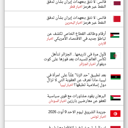
فانس: لا نثق بتعهدات إيران بشأن تدفق
النفط عبر هرمز
اخبار قطر
فانس: لا نثق بتعهدات إيران بشأن تدفق
النفط عبر هرمز
اخبار البحرين
أرقام وظائف القطاع الخاص تكشف عن
تباطؤ جديد في الاقتصاد الأمريكي
اخبار
الاردن
لأول مرة في تاريخها.. الجزائر تتأهل
لكأس العالم للسيدات بعد فوزها على كوت
ديفوار
اخبار الجزائر
بعد تطبيق "حد الزنا" عَلَناً على امرأة في
ليبيا، ماذا نعرف عن العقوبة التي لا تزال
دول إسلامية تطبقها؟
اخبار ليبيا
البرهان يقود مشاورات مع قوى سياسية
للعفو عن معارضين بارزين
اخبار السودان
جريدة الشروق ليوم الاحد 9 أوت 2026
اخبار تونس
إسرائيل تبحث تنفيذ اتفاقها مع لبنان في