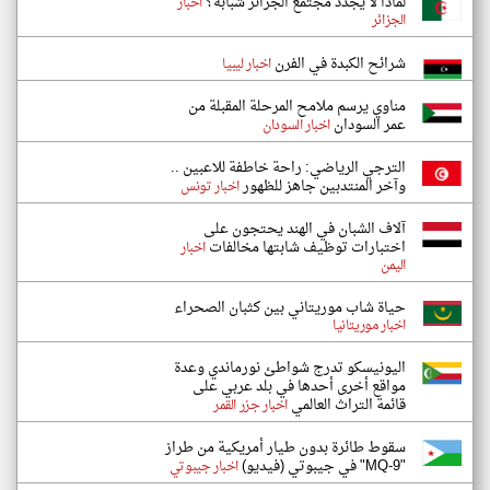
لماذا لا يجدد مجتمع الجزائر شبابه؟
اخبار
الجزائر
شرائح الكبدة في الفرن
اخبار ليبيا
مناوي يرسم ملامح المرحلة المقبلة من
عمر السودان
اخبار السودان
الترجي الرياضي: راحة خاطفة للاعبين ..
وآخر المنتدبين جاهز للظهور
اخبار تونس
آلاف الشبان في الهند يحتجون على
اختبارات توظيف شابتها مخالفات
اخبار
اليمن
حياة شاب موريتاني بين كثبان الصحراء
اخبار موريتانيا
اليونيسكو تدرج شواطئ نورماندي وعدة
مواقع أخرى أحدها في بلد عربي على
قائمة التراث العالمي
اخبار جزر القمر
سقوط طائرة بدون طيار أمريكية من طراز
"MQ-9" في جيبوتي (فيديو)
اخبار جيبوتي