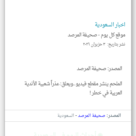
و
العن
الا
للمق
اخبار السعودية
موقع كل يوم -
صحيفة المرصد
نشر بتاريخ: ٣ حزيران ٢٠٢٦
klyoum.com
المصدر: صحيفة المرصد
الملحم ينشر مقطع فيديو..ويعلق: عذراً شعبية الأندية
العربية في خطر !
-
المصدر:
صحيفة المرصد
السعودية
◉ أحداث اليوم في السعودية