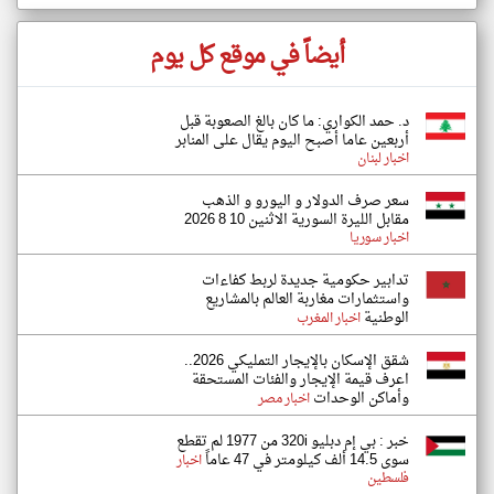
أيضاً في موقع كل يوم
د. حمد الكواري: ما كان بالغ الصعوبة قبل
أربعين عاما أصبح اليوم يقال على المنابر
اخبار لبنان
سعر صرف الدولار و اليورو و الذهب
مقابل الليرة السورية الاثنين 10 8 2026
اخبار سوريا
تدابير حكومية جديدة لربط كفاءات
واستثمارات مغاربة العالم بالمشاريع
الوطنية
اخبار المغرب
شقق الإسكان بالإيجار التمليكي 2026..
اعرف قيمة الإيجار والفئات المستحقة
وأماكن الوحدات
اخبار مصر
خبر : بي إم دبليو 320i من 1977 لم تقطع
سوى 14.5 ألف كيلومتر في 47 عاماً
اخبار
فلسطين