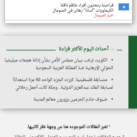
قراصنة يتخذون أفراد طاقم ناقلة
الكيماويات "أسانا" رهائن في الصومال
اخبار الصومال
◉
أحداث اليوم الأكثر قراءة
الكويت ترحّب ببيان مجلس الأمن بشأن إدانة هجمات ميليشيا
الحوثي الإرهابية ضدّ المملكة العربية السعودية
متسابقة فلسطينية: كررت الجزء الواحد 50 مرة استعدادًا
لمسابقة الملك عبدالعزيز الدولية.. ومكة كانت أجمل رحلاتي
ضيوف خادم الحرمين يزورون معالم المدينة
*
تعبر المقالات الموجوده هنا عن وجهة نظر كاتبيها.