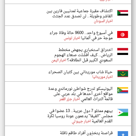
اكتشاف مقبرة جماعية لمدنيين فارين بين
الفاشر وطويلة.. لن تصدق عدد الجثث
اخبار السودان
في أسبوع واحد.. 9600 حالة وفاة جراء
موجة حر في ألمانيا
اخبار تونس
اختراق استخباري يجهض مخطط
الرياض.. كيف أفشلت صنعاء الهجوم
السعودي الكبير قبل انطلاقه؟
اخبار اليمن
حياة شاب موريتاني بين كثبان الصحراء
اخبار موريتانيا
اليونيسكو تدرج شواطئ نورماندي وعدة
مواقع أخرى أحدها في بلد عربي على
قائمة التراث العالمي
اخبار جزر القمر
بينهم ممثلو 7 دول عربية.. 13 عضوا في
مجلس "الفيفا" يدعمون عودة روسيا لكرة
القدم العالمية
اخبار جيبوتي
قراصنة يتخذون أفراد طاقم ناقلة