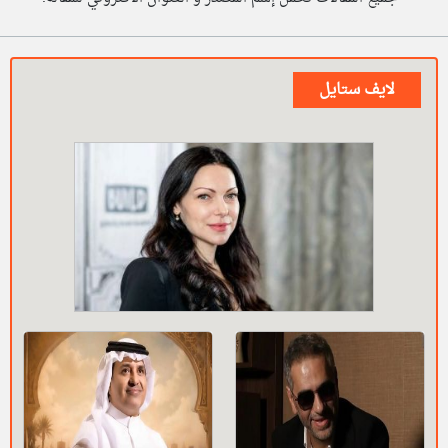
لايف ستايل