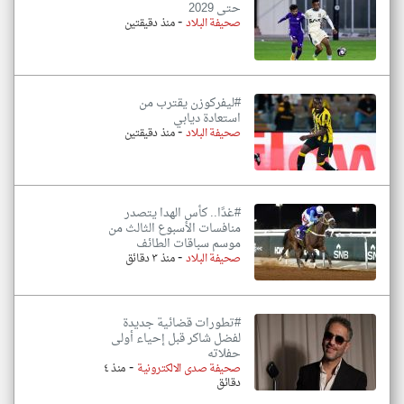
حتى 2029
-
صحيفة البلاد
منذ دقيقتين
#ليفركوزن يقترب من
استعادة ديابي
-
صحيفة البلاد
منذ دقيقتين
#غدًا.. كأس الهدا يتصدر
منافسات الأسبوع الثالث من
موسم سباقات الطائف
-
صحيفة البلاد
منذ ٣ دقائق
#تطورات قضائية جديدة
لفضل شاكر قبل إحياء أولى
حفلاته
-
صحيفة صدى الالكترونية
منذ ٤
دقائق