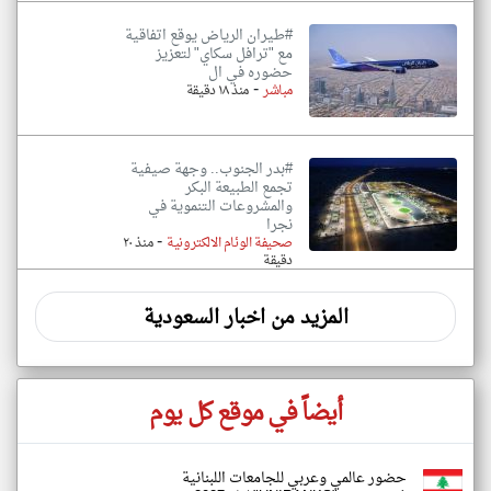
#طيران الرياض يوقع اتفاقية
مع "ترافل سكاي" لتعزيز
حضوره في ال
-
مباشر
منذ ١٨ دقيقة
#بدر الجنوب.. وجهة صيفية
تجمع الطبيعة البكر
والمشروعات التنموية في
نجرا
-
صحيفة الوئام الالكترونية
منذ ٢٠
دقيقة
المزيد من اخبار السعودية
أيضاً في موقع كل يوم
حضور عالمي وعربي للجامعات اللبنانية