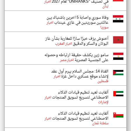
في تصنيف "UNIRANKS" لعام 2027
اخبار
لبنان
وفاة سوري واصابة 5 اخرين باشتباك بين
عائلتين سوريتين في غازي عينتاب
اخبار
سوريا
أخنوش يزف خبرًا سارًا للمغاربة بشأن غاز
البوتان والسكر والدقيق
اخبار المغرب
سامو زين يكشف حقيقة ارتباطه وحصوله
على الجنسية المصرية
اخبار مصر
القناة 14: مجلس السلام يبرم أول عقد
لإنشاء موقع عسكري داخل غزة
اخبار
فلسطين
ألفابت تعيد تنظيم قيادات الذكاء
الاصطناعي لتسريع تسويق المنتجات
اخبار
الإمارات
ألفابت تعيد تنظيم قيادات الذكاء
الاصطناعي لتسريع تسويق المنتجات
اخبار
سلطنة عُمان