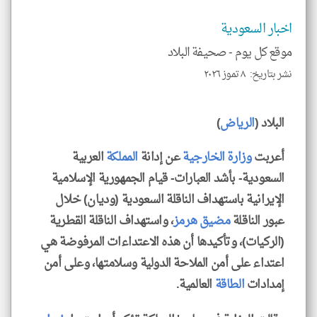
تحم
إسم
اخبار السعودية
الم
و
العن
موقع كل يوم -
صحيفة البلاد
الا
للمق
نشر بتاريخ: ٨ تموز ٢٠٢٦
البلاد (
الرياض
)
أعربت
وزارة الخارجية
عن إدانة
المملكة
العربية
klyoum.com
السعودية- بأشد العبارات- قيام الجمهورية الإسلامية
الإيرانية باستهداف الناقلة السعودية (وديان) خلال
عبور الناقلة
مضيق هرمز
، واستهداف الناقلة القطرية
(الركيات)، وتأكيدها أن هذه الاعتداءات المرفوضة هي
اعتداء على أمن الملاحة الدولية وسلامتها، وعلى أمن
إمدادات
الطاقة
العالمية.