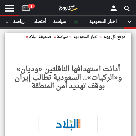
موقع
1
كل
يوم
◉
اخبار السعودية
سياسة
أقتصاد
رياضة
لا
×
ستا
موقع كل يوم
»
اخبار السعودية
»
سياسة
»
صحيفة البلاد
»
أحد
ال
الصفحة الرئيسية
مقالات قمت
أدانت استهدافها الناقلتين «وديان»
أخر أخبار الوطن العربي
و«الركيات».. السعودية تطالب إيران
مقالات قمت بزيارتها مؤخرا
بوقف تهديد أمن المنطقة
من نحن
إتصل بنا
شروط الاستخدام
سياسة الخصوصية
الحقوق الفكرية
أدانت
استهد
مصادر الأخبار
الناقل
وديان
أقترح اضافة مصدر
و
الركي