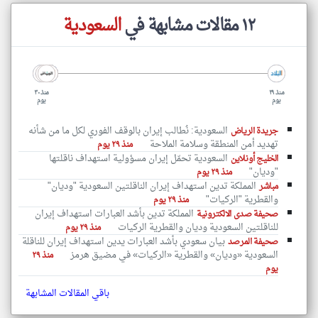
١٢ مقالات مشابهة في
السعودية
منذ ٢٩
منذ ٣٠
يوم
يوم
السعودية: نُطالب إيران بالوقف الفوري لكل ما من شأنه
جريدة الرياض
تهديد أمن المنطقة وسلامة الملاحة
منذ ٢٩ يوم
السعودية تحمّل إيران مسؤولية استهداف ناقلتها
الخليج أونلاين
"وديان"
منذ ٢٩ يوم
المملكة تدين استهداف إيران الناقلتين السعودية "وديان"
مباشر
والقطرية "الركيات"
منذ ٢٩ يوم
المملكة تدين بأشد العبارات استهداف إيران
صحيفة صدى الالكترونية
للناقلتين السعودية وديان والقطرية الركيات
منذ ٢٩ يوم
بيان سعودي بأشد العبارات يدين استهداف إيران للناقلة
صحيفة المرصد
السعودية «وديان» والقطرية «الركيات» في مضيق هرمز
منذ ٢٩
يوم
باقي المقالات المشابهة