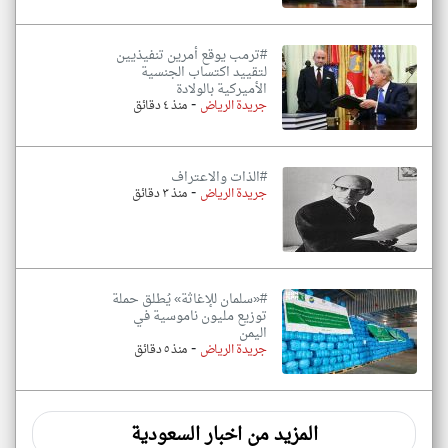
#ترمب يوقع أمرين تنفيذيين
لتقييد اكتساب الجنسية
الأميركية بالولادة
-
جريدة الرياض
منذ ٤ دقائق
#الذات والاعتراف
-
جريدة الرياض
منذ ٣ دقائق
#«سلمان للإغاثة» يُطلق حملة
توزيع مليون ناموسية في
اليمن
-
جريدة الرياض
منذ ٥ دقائق
المزيد من اخبار السعودية