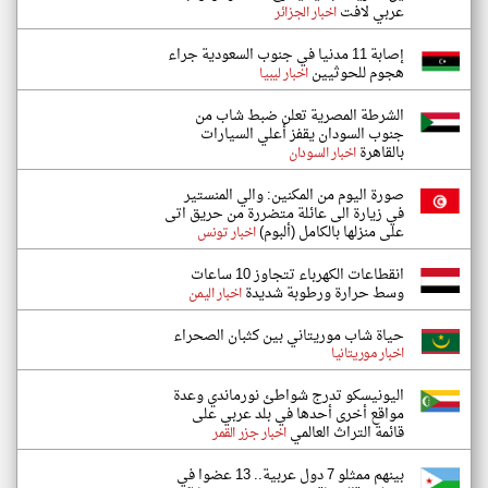
عربي لافت
اخبار الجزائر
إصابة 11 مدنيا في جنوب السعودية جراء
هجوم للحوثيين
اخبار ليبيا
الشرطة المصرية تعلن ضبط شاب من
جنوب السودان يقفز أعلي السيارات
بالقاهرة
اخبار السودان
صورة اليوم من المكنين: والي المنستير
في زيارة الى عائلة متضررة من حريق اتى
على منزلها بالكامل (ألبوم)
اخبار تونس
انقطاعات الكهرباء تتجاوز 10 ساعات
وسط حرارة ورطوبة شديدة
اخبار اليمن
حياة شاب موريتاني بين كثبان الصحراء
اخبار موريتانيا
اليونيسكو تدرج شواطئ نورماندي وعدة
مواقع أخرى أحدها في بلد عربي على
قائمة التراث العالمي
اخبار جزر القمر
بينهم ممثلو 7 دول عربية.. 13 عضوا في