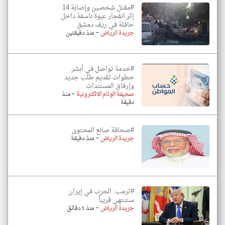
#مقتل شخصين وإصابة 14
إثر انفجار عبوة ناسفة داخل
حافلة في ريف دمشق
-
جريدة الرياض
منذ دقيقتين
#خدمة تواصل في أبشر
خطوات تقديم طلب جديد
وإرفاق المستندات
-
صحيفة الوئام الالكترونية
منذ
دقيقة
#صحافة صانع المحتوى
-
جريدة الرياض
منذ دقيقة
#ترمب: الحرب في إيران
ستنتهي قريباً
-
جريدة الرياض
منذ ٤ دقائق