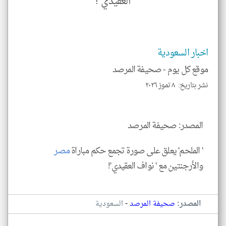
العقيدي"!
إسم
الم
و
العن
الا
للمق
اخبار السعودية
موقع كل يوم -
صحيفة المرصد
نشر بتاريخ: ٨ تموز ٢٠٢٦
klyoum.com
المصدر: صحيفة المرصد
' الملحم' يعلق على صورة تجمع حكم مباراة
مصر
والأرجنتين مع ' نواف العقيدي'!
-
المصدر:
صحيفة المرصد
السعودية