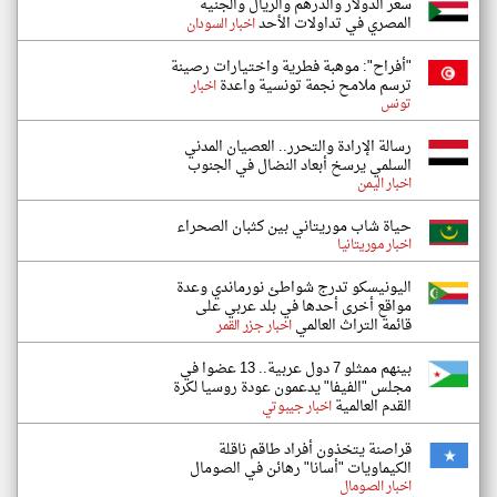
سعر الدولار والدرهم والريال والجنيه
المصري في تداولات الأحد
اخبار السودان
"أفراح": موهبة فطرية واختيارات رصينة
ترسم ملامح نجمة تونسية واعدة
اخبار
تونس
رسالة الإرادة والتحرر.. العصيان المدني
السلمي يرسخ أبعاد النضال في الجنوب
اخبار اليمن
حياة شاب موريتاني بين كثبان الصحراء
اخبار موريتانيا
اليونيسكو تدرج شواطئ نورماندي وعدة
مواقع أخرى أحدها في بلد عربي على
قائمة التراث العالمي
اخبار جزر القمر
بينهم ممثلو 7 دول عربية.. 13 عضوا في
مجلس "الفيفا" يدعمون عودة روسيا لكرة
القدم العالمية
اخبار جيبوتي
قراصنة يتخذون أفراد طاقم ناقلة
الكيماويات "أسانا" رهائن في الصومال
اخبار الصومال