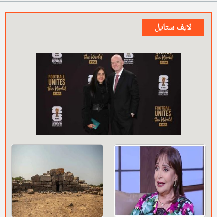
لايف ستايل