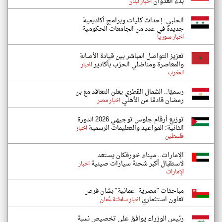
بدء العدوان
اخبار لبنان
الحلبي: إحداث كليات وبرامج أكاديمية
جديدة في عدد من الجامعات الحكومية
اخبار سوريا
تعزيز التواصل المباشر بين قيادة الأصالة
والمعاصرة ومناضلي الحزب بأكادير
اخبار
المغرب
رسميًا.. الشمال القطري يعلن التعاقد مع بن
رمضان قادمًا من الأهلي
اخبار مصر
توزيع أرقام جلوس توجيهي 2026 الدورة
الثانية: المواعيد والتعليمات الرسمية
اخبار
فلسطين
الإمارات.. ميناء خورفكان يستعد
لاستقبال أكبر شحنة سيارات صينية
اخبار
الإمارات
مباحثات "مصرية- عمانية" بشان فرص
تعاون استثماري
اخبار سلطنة عُمان
رئيس الوزراء يوافق على تخصيص نسبة