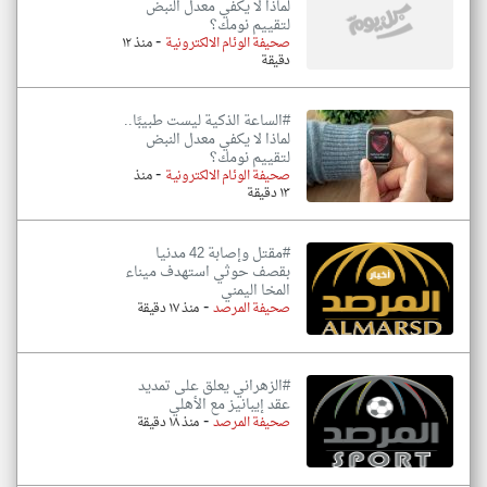
لماذا لا يكفي معدل النبض
لتقييم نومك؟
-
صحيفة الوئام الالكترونية
منذ ١٢
دقيقة
#الساعة الذكية ليست طبيبًا..
لماذا لا يكفي معدل النبض
لتقييم نومك؟
-
صحيفة الوئام الالكترونية
منذ
١٣ دقيقة
#مقتل وإصابة 42 مدنيا
بقصف حوثي استهدف ميناء
المخا اليمني
-
صحيفة المرصد
منذ ١٧ دقيقة
#الزهراني يعلق على تمديد
عقد إيبانيز مع الأهلي
-
صحيفة المرصد
منذ ١٨ دقيقة