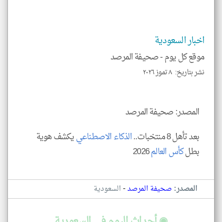
الم
و
العن
الا
للمق
اخبار السعودية
موقع كل يوم -
صحيفة المرصد
نشر بتاريخ: ٨ تموز ٢٠٢٦
klyoum.com
المصدر: صحيفة المرصد
بعد تأهل 8 منتخبات..
الذكاء الاصطناعي
يكشف هوية
بطل
كأس العالم
2026
-
المصدر:
صحيفة المرصد
السعودية
◉ أحداث اليوم في السعودية