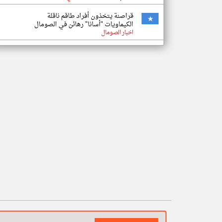
قراصنة يتخذون أفراد طاقم ناقلة
الكيماويات "أسانا" رهائن في الصومال
اخبار الصومال