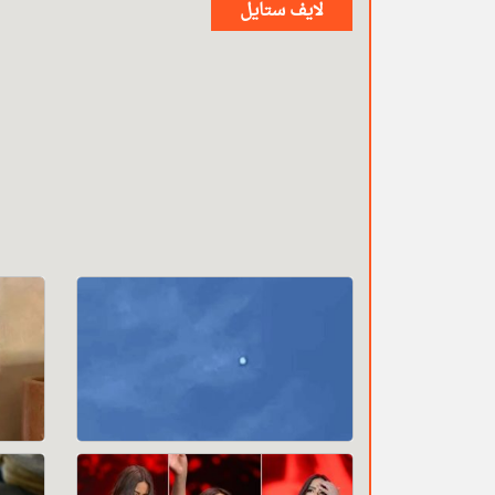
لايف ستايل