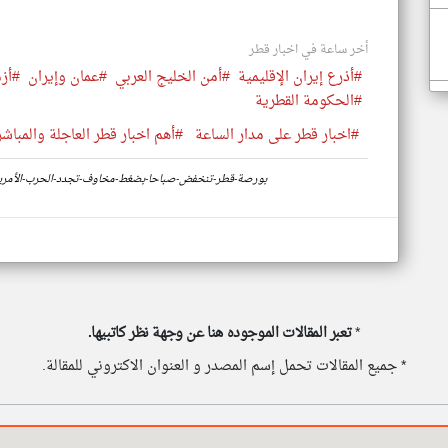
أخر ساعة في اخبار قطر
#أذرع إيران الإقليمية
#أمن الخليج العربي
#عمان وإيران
#أز
#الحكومة القطرية
#اخبار قطر على مدار الساعة
#أهم اخبار قطر العاجلة والمباشر
https://www.klyoum.com/qatar-news/ar/32-بورصة-قطر-تنخفض-صباحا-بضغط-مخاوف-تجدد-الحرب-ال
*
تعبر المقالات الموجوده هنا عن وجهة نظر كاتبيها.
* جميع المقالات تحمل إسم المصدر و العنوان الاكتروني للمقالة.