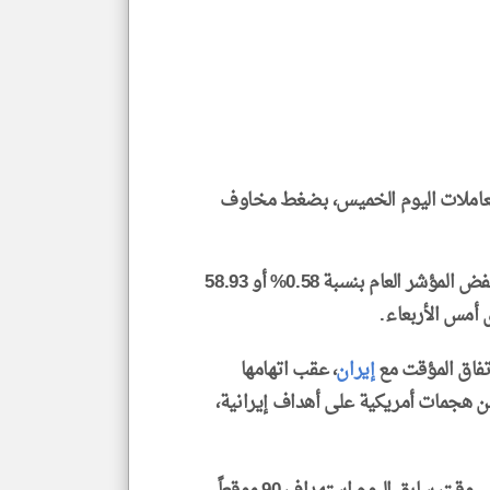
الم
و
العن
الا
للمق
املات اليوم الخميس، بضغط مخاوف
klyoum.com
وبحلول الساعة 09:45 صباحاً بتوقيت قطر، فقد انخفض المؤشر العام بنسبة 0.58% أو 58.93
تفاق المؤقت مع
إيران
، عقب اتهامها
من هجمات أمريكية على أهداف إيرانية،