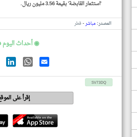
'استثمار القابضة' بقيمة 3.56 مليون ريال.
-
المصدر:
مباشر
قطر
◉ أحداث اليوم 
SV73DQ
إقرأ على الموق