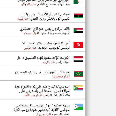
بعد إنهاء عقده مع النادي
اخبار الجزائر
مجلس الشيوخ الأميركي يصادق على
تعيين تود بلانش وزيرا للعدل
اخبار ليبيا
قائد البراؤون يعلن خلع الزي العسكري
وعودته للحياة المدنية
اخبار السودان
أمريكا تتعهد بمليار دولار كمساعدات
لرئيس كولومبيا الجديد
اخبار تونس
الكويت تؤكد دعمها لنهج التنسيق داخل
أوبك بلس
اخبار اليمن
حياة شاب موريتاني بين كثبان الصحراء
اخبار موريتانيا
اليونيسكو تدرج شواطئ نورماندي وعدة
مواقع أخرى أحدها في بلد عربي على
قائمة التراث العالمي
اخبار جزر القمر
بينهم ممثلو 7 دول عربية.. 13 عضوا في
مجلس "الفيفا" يدعمون عودة روسيا لكرة
القدم العالمية
اخبار جيبوتي