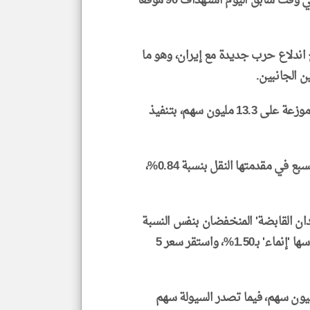
وفي هذا السياق، أعلنت القيادة المركزية الأمريكية في وقت سابق اليوم استهداف 90 موقعاً
ع اندلاع حرب جديدة مع إيران، وهو ما
ن الجانبين.
سيولةبقيمة 27.12 مليون ريال، موزعة على 13.3 مليون سهم، بتنفيذ
وأثر على التعاملات تراجع جميع قطاعات البورصة السبع في مقدمتها النقل بنسبة 0.84%،
' و'إزدان القابضة' المنخفضان بنفس النسبة
البالغة 1.88% القائمة، فيما ارتفع سعر 8 أسهم على رأسها 'إنماء' بـ1.50%، واستقر سعر 5
سهم 'بلدنا' نشاط الكميات بحجم بلغ 2.41 مليون سهم، فيما تصدر السيولة سهم