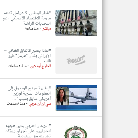
#قطر الوطني: 3 عوامل تدعم
مرونة الاقتصاد الأمريكي رغم
التحديات الراهنة
-
تعبر
مباشر
منذ ساعة
المقالات
الموجوده
هنا عن
وجهة
نظر
#لماذا يعتبر الاتفاق العُماني –
كاتبيها.
الإيراني بشأن "هرمز " غير
قاب
-
الخليج أونلاين
منذ ٣ ساعات
#إلغاء تصريح الوصول إلى
المعلومات السرية لوزير
أمريكي سابق بسبب" ...
-
سي ان ان عربي
منذ ٨ ساعات
#البرلمان العربي يدين هجوم
الحوثيين على نجران ويؤكد
تضامنه مع السعودية