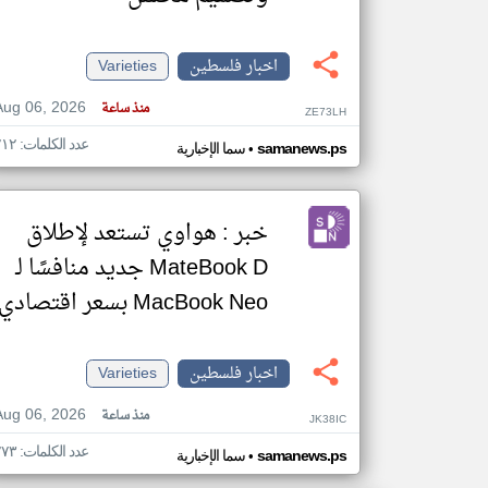
اخبار فلسطين
Varieties
تعبر
Aug 06, 2026
منذ ساعة
المقالات
ZE73LH
الموجوده
هنا عن
عدد الكلمات: ٢١٢
•
samanews.ps
سما الإخبارية
وجهة
نظر
كاتبيها.
خبر : هواوي تستعد لإطلاق
MateBook D جديد منافسًا لـ
MacBook Neo بسعر اقتصادي
اخبار فلسطين
Varieties
Aug 06, 2026
منذ ساعة
JK38IC
عدد الكلمات: ٢٧٣
•
samanews.ps
سما الإخبارية