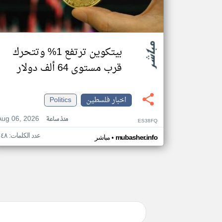
بيتكوين ترتفع 1% وتتحرك
قرب مستوى 64 ألف دولار
اخبار فلسطين
Politics
Aug 06, 2026
منذ ساعة
ES38FQ
عدد الكلمات: ١٤٨
•
mubasher.info
مباشر