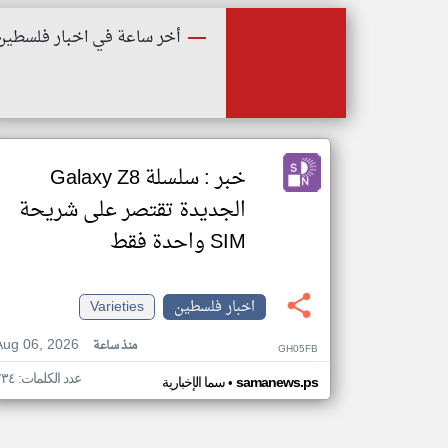
أخر ساعة في اخبار فلسطين
خبر : سلسلة Galaxy Z8
الجديدة تقتصر على شريحة
SIM واحدة فقط
اخبار فلسطين
Varieties
Aug 06, 2026
منذ ساعة
GH05FB
عدد الكلمات: ٢٣٤
•
samanews.ps
سما الإخبارية