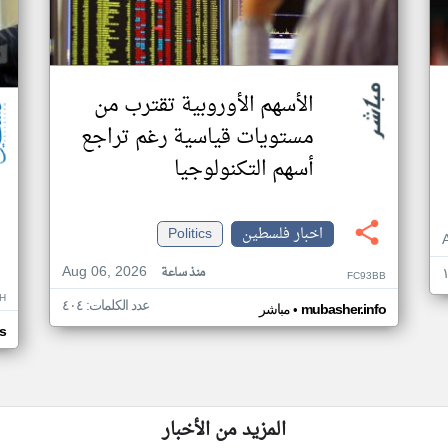
الأسهم الأوروبية تقترب من
مستويات قياسية رغم تراجع
أسهم التكنولوجيا
اخبار فلسطين
Politics
Aug 06, 2026
منذ ساعة
FC93BB
H
عدد الكلمات: ٤٠٤
•
mubasher.info
مباشر
s
المزيد من الأخبار