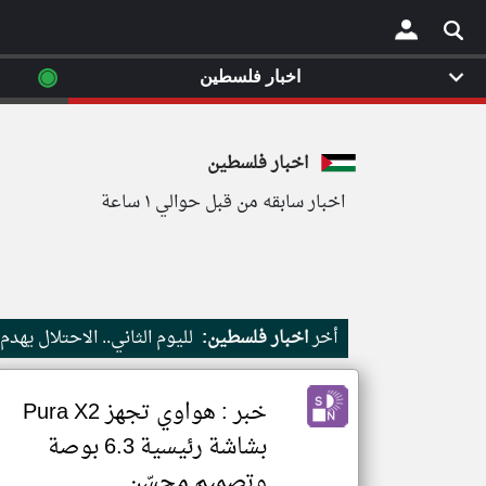
◉
اخبار فلسطين
×
اخبار فلسطين
اخبار سابقه من قبل حوالي ١ ساعة
أخر
اخبار فلسطين:
لليوم الثاني.. الاحتلال يه
خبر : هواوي تجهز Pura X2
بشاشة رئيسية 6.3 بوصة
وتصميم محسّن