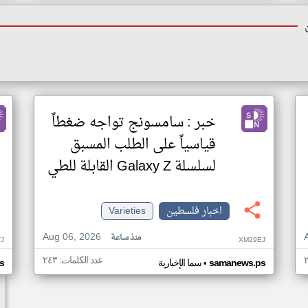
خبر : سامسونج تواجه ضغطاً
قياسياً على الطلب المسبق
لسلسلة Galaxy Z القابلة للطي
اخبار فلسطين
Varieties
Aug 06, 2026
منذ ساعة
J
XM29EJ
عدد الكلمات: ٢٤٣
•
samanews.ps
سما الإخبارية
s