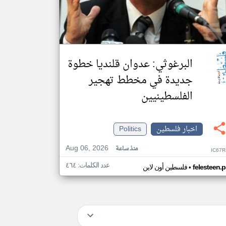
البرغوثي: عدوان قلنديا خطوة
جديدة في مخطط تهجير
الفلسطينيين
اخبار فلسطين
Politics
Aug 06, 2026
منذ ساعة
IC67R
عدد الكلمات: ٤٦٤
•
felesteen.p
فلسطين أون لاين