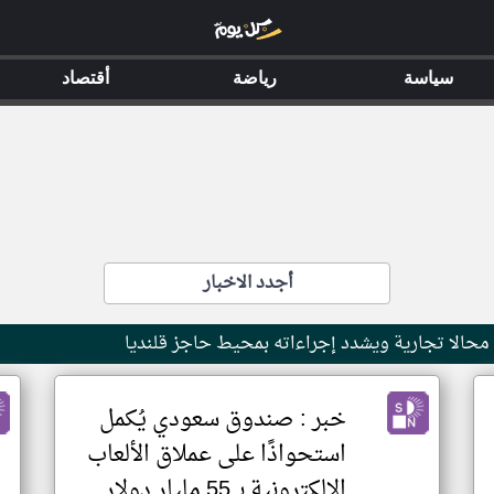
سياسة
رياضة
أقتصاد
أجدد الاخبار
دم محالا تجارية ويشدد إجراءاته بمحيط حاجز قلنديا
خبر : صندوق سعودي يُكمل
استحواذًا على عملاق الألعاب
الإلكترونية بـ 55 مليار دولار