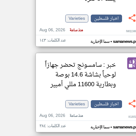
اخبار فلسطين
Varieties
klyoum.com
تغيير الدولة
Aug 06, 2026
مصادر الأخبار من فلسطين
منذ ساعة
IW11W
اخبار فلسطين على مدار الساعة
عدد الكلمات: ١٤٣
•
samanews.p
سما الإخبارية
أهم اخبار فلسطين العاجلة والمباشرة
خبر : سامسونج تحضر جهازاً
لوحياً بشاشة 14.6 بوصة
وبطارية 11600 مللي أمبير
اخبار فلسطين
Varieties
Aug 06, 2026
منذ ساعة
II18
عدد الكلمات: ٣٨٤
•
samanews.p
سما الإخبارية