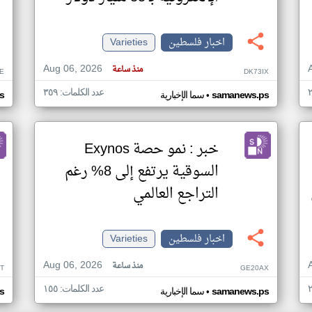
اخبار فلسطين
Varieties
Aug 06, 2026
منذ ساعة
E
DK73IX
عدد الكلمات: ٣٥٩
•
samanews.ps
سما الإخبارية
s
خبر : نمو حصة Exynos
السوقية يرتفع إلى 8% رغم
التراجع العالمي
اخبار فلسطين
Varieties
Aug 06, 2026
منذ ساعة
ST
GE20AX
عدد الكلمات: ١٥٥
•
samanews.ps
سما الإخبارية
s