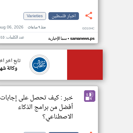
اخبار فلسطين
Varieties
Aug 06, 2026
منذ ٩ ساعات
GD10HC
عدد الكلمات: ٢٤٥
•
samanews.ps
سما الإخبارية
تابع اخر ا
وكالة شها
خبر : كيف تحصل على إجابات
أفضل من برامج الذكاء
الاصطناعي؟