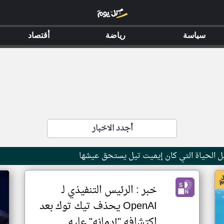
سياسة
رياضة
أقتصاد
أجدد الاخبار
 الحياة التي كان إيميت تيل يستحق عيشها
اخ
خبر : الرئيس التنفيذي لـ
OpenAI يحذف تيك توك بعد
اكتشافه "إدمانه" عليه