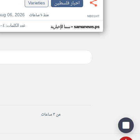
اخبار فلسطين
Varieties
Aug 06, 2026
منذ ١٠ ساعات
NB01HT
عدد الكلمات: ٥٠٤
•
samanews.ps
سما الإخبارية
من ٣ ساعات