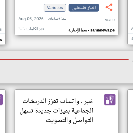
اخبار فلسطين
Varieties
Aug 06, 2026
منذ ٩ ساعات
EN47EU
عدد الكلمات: ٦٠٦
•
B
samanews.ps
سما الإخبارية
s
خبر : واتساب تعزز الدردشات
الجماعية بميزات جديدة تسهل
التواصل والتصويت