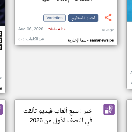
اخبار فلسطين
Varieties
Aug 06, 2026
منذ ٨ ساعات
RL44QZ
عدد الكلمات: ٤٠٤
•
samanews.ps
سما الإخبارية
P
m
خبر : سبع ألعاب فيديو تألقت
في النصف الأول من 2026