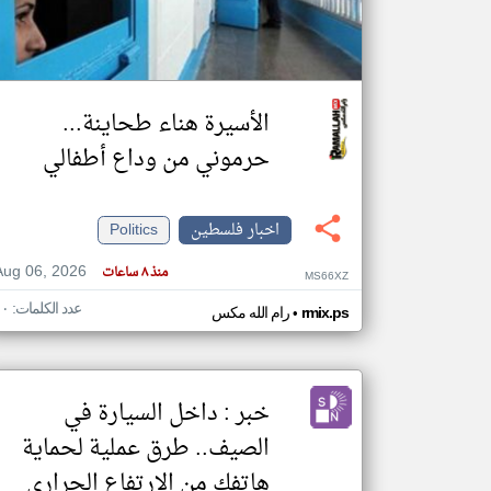
تعبر
المقالات
الأسيرة هناء طحاينة...
الموجوده
هنا عن
حرموني من وداع أطفالي
وجهة
نظر
كاتبيها.
اخبار فلسطين
Politics
Aug 06, 2026
منذ ٨ ساعات
MS66XZ
عدد الكلمات: ١٠
•
rmix.ps
رام الله مكس
خبر : داخل السيارة في
الصيف.. طرق عملية لحماية
هاتفك من الارتفاع الحراري