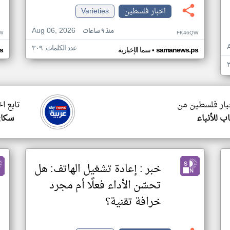
اخبار فلسطين
Varieties
Aug 06, 2026
منذ ٩ ساعات
W
FK46QW
عدد الكلمات: ٣٠٩
•
samanews.ps
سما الإخبارية
s
خبار فلسطين من
تابع ا
ب للأنباء
سكاي
خبر : إعادة تشغيل الهاتف: هل
تحسّن الأداء فعلًا أم مجرد
خرافة تقنية؟