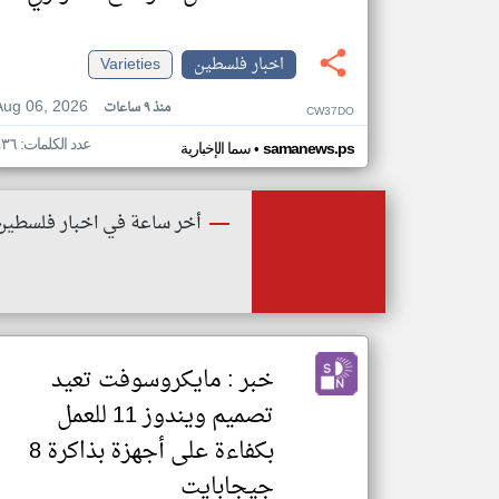
اخبار فلسطين
Varieties
Aug 06, 2026
منذ ٩ ساعات
CW37DO
عدد الكلمات: ٤٣٦
•
samanews.ps
سما الإخبارية
أخر ساعة في اخبار فلسطين
خبر : مايكروسوفت تعيد
تصميم ويندوز 11 للعمل
بكفاءة على أجهزة بذاكرة 8
جيجابايت