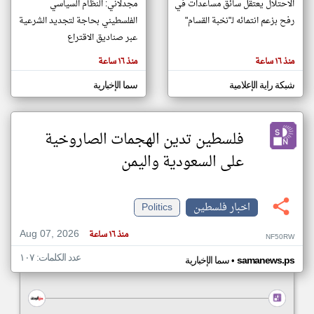
الاحتلال يعتقل سائق مساعدات في
مجدلاني: النظام السياسي
رفح بزعم انتمائه لـ"نخبة القسام"
الفلسطيني بحاجة لتجديد الشرعية
عبر صناديق الاقتراع
klyoum.com
تغيير الدولة
منذ ١٦ ساعة
منذ ١٦ ساعة
تعبر
مصادر الأخبار من فلسطين
المقالات
الموجوده
شبكة راية الإعلامية
سما الإخبارية
اخبار فلسطين على مدار الساعة
هنا عن
وجهة
نظر
أهم اخبار فلسطين العاجلة والمباشرة
كاتبيها.
فلسطين تدين الهجمات الصاروخية
على السعودية واليمن
اخبار فلسطين
Politics
Aug 07, 2026
منذ ١٦ ساعة
NF50RW
عدد الكلمات: ١٠٧
•
samanews.ps
سما الإخبارية