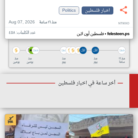
اخبار فلسطين
Politics
Aug 07, 2026
منذ ١٦ ساعة
NT90IO
عدد الكلمات: ٤٥٨
•
felesteen.ps
فلسطين أون لاين
منذ ١٦
منذ
منذ
منذ
منذ
ساعة
يوم
يوم
يومين
يومين
أخر ساعة في اخبار فلسطين