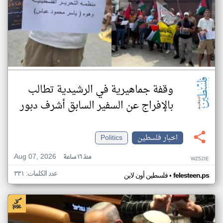
وقفة جماهيرية في الرشيدية تطالب
بالإفراج عن السفير السابق أشرف دبور
اخبار فلسطين
Politics
Aug 07, 2026
منذ ١٦ ساعة
WZ52IE
عدد الكلمات: ٣٣١
•
felesteen.ps
فلسطين أون لاين