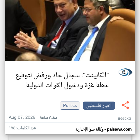
"الكابينت": سجال حاد ورفض لتوقيع
خطة غزة ودخول القوات الدولية
اخبار فلسطين
Politics
Aug 07, 2026
منذ ١٦ ساعة
BG69XG
عدد الكلمات: ١٧٥
•
palsawa.com
وكالة سوا الإخبارية