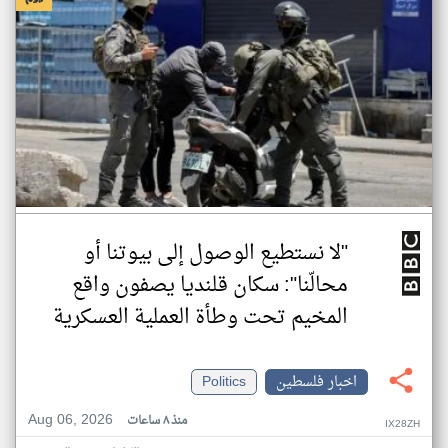
"لا نستطيع الوصول إلى بيوتنا أو
محالّنا": سكان قلنديا يصفون واقع
المخيم تحت وطأة العملية العسكرية
اخبار فلسطين
Politics
Aug 06, 2026
منذ ٨ ساعات
IX28ZH