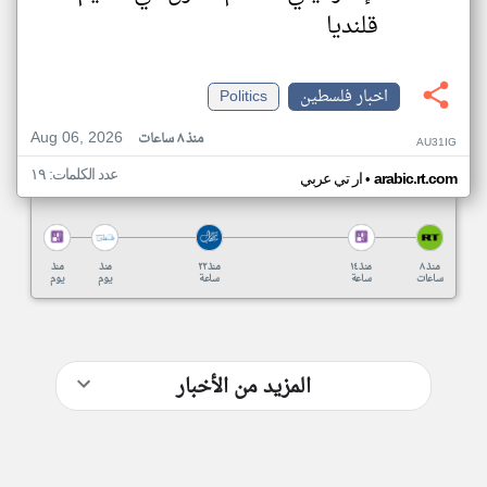
قلنديا
اخبار فلسطين
Politics
Aug 06, 2026
منذ ٨ ساعات
AU31IG
عدد الكلمات: ١٩
•
arabic.rt.com
ار تي عربي
منذ ٨
منذ ١٤
منذ ٢٢
منذ
منذ
ساعات
ساعة
ساعة
يوم
يوم
المزيد من الأخبار