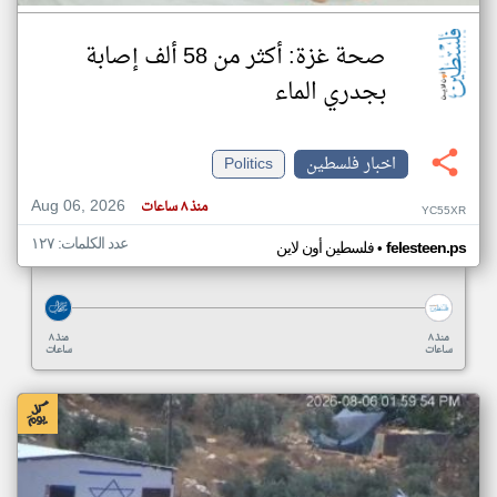
صحة غزة: أكثر من 58 ألف إصابة
بجدري الماء
اخبار فلسطين
Politics
Aug 06, 2026
منذ ٨ ساعات
YC55XR
عدد الكلمات: ١٢٧
•
felesteen.ps
فلسطين أون لاين
منذ ٨
منذ ٨
ساعات
ساعات