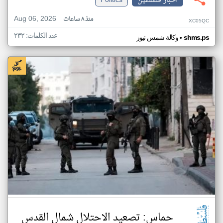
اخبار فلسطين
Politics
Aug 06, 2026
منذ ٨ ساعات
XC05QC
عدد الكلمات: ٢٣٢
•
shms.ps
وكالة شمس نيوز
حماس: تصعيد الاحتلال شمال القدس