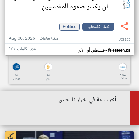
لن يكسر صمود المقدسيين
اخبار فلسطين
Politics
Aug 06, 2026
منذ ٨ ساعات
UC31CJ
عدد الكلمات: ١٤١
•
felesteen.ps
فلسطين أون لاين
منذ ٨
منذ
منذ
ساعات
يوم
يومين
أخر ساعة في اخبار فلسطين