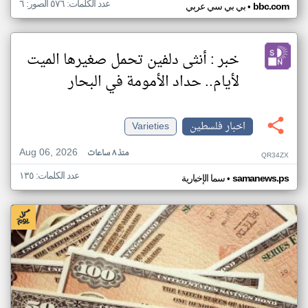
عدد الكلمات: ٥٧٦ الصور: ٦
•
bbc.com
بي بي سي عربي
خبر : أنثى دلفين تحمل صغيرها الميت
لأيام.. حداد الأمومة في البحار
اخبار فلسطين
Varieties
Aug 06, 2026
منذ ٨ ساعات
QR34ZX
عدد الكلمات: ١٣٥
•
samanews.ps
سما الإخبارية