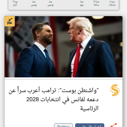
منذ ٨
منذ ٢٢
منذ
منذ
منذ
منذ ٣
ساعات
ساعة
يوم
يومين
يومين
أيام
"واشنطن بوست": ترامب أعرب سراً عن
دعمه لفانس في انتخابات 2028
الرئاسية