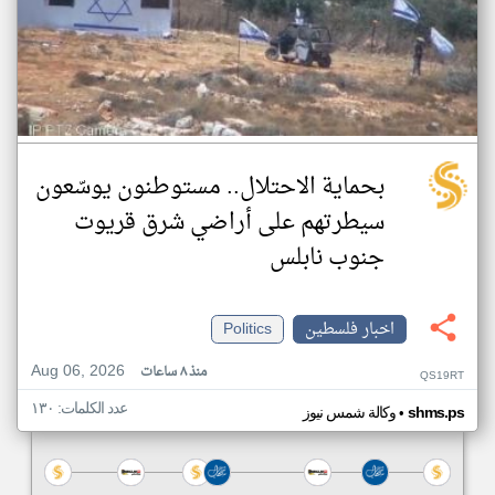
بحماية الاحتلال.. مستوطنون يوسّعون
سيطرتهم على أراضي شرق قريوت
جنوب نابلس
اخبار فلسطين
Politics
Aug 06, 2026
منذ ٨ ساعات
QS19RT
عدد الكلمات: ١٣٠
•
shms.ps
وكالة شمس نيوز