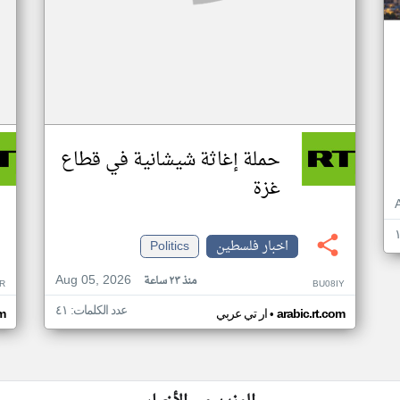
حملة إغاثة شيشانية في قطاع
غزة
اخبار فلسطين
Politics
Aug 05, 2026
منذ ٢٣ ساعة
R
BU08IY
عدد الكلمات: ٤١
•
arabic.rt.com
ار تي عربي
om