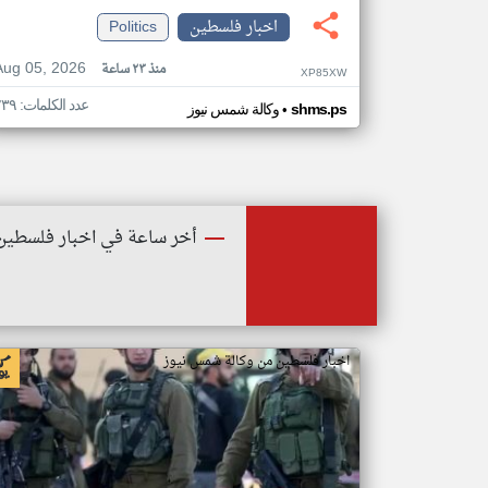
اخبار فلسطين
Politics
Aug 05, 2026
منذ ٢٣ ساعة
XP85XW
عدد الكلمات: ٢٣٩
•
shms.ps
وكالة شمس نيوز
أخر ساعة في اخبار فلسطين
اخبار فلسطين من وكالة شمس نيوز