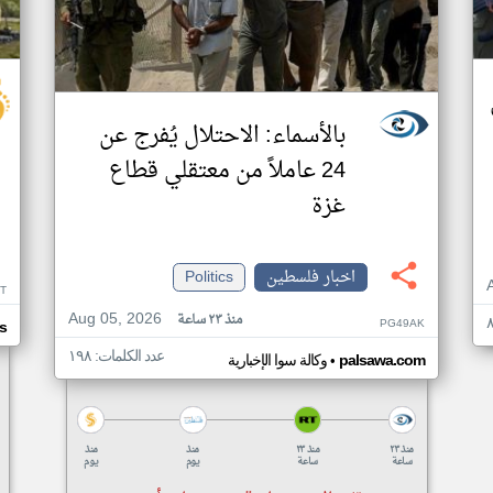
بالأسماء: الاحتلال يُفرج عن
24 عاملاً من معتقلي قطاع
غزة
اخبار فلسطين
Politics
T
Aug 05, 2026
منذ ٢٣ ساعة
PG49AK
s
عدد الكلمات: ١٩٨
•
palsawa.com
وكالة سوا الإخبارية
منذ ٢٣
منذ ٢٣
منذ
منذ
ساعة
ساعة
يوم
يوم