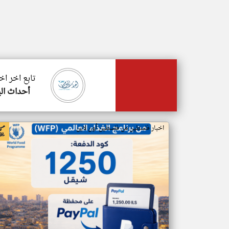
تابع اخر ا
أحداث الي
اخبار فلسطين من فلسطين أون لاين