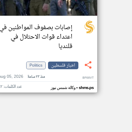
إصابات بصفوف المواطنين في
اعتداء قوات الاحتلال في
قلنديا
اخبار فلسطين
Politics
Aug 05, 2026
منذ ٢٣ ساعة
BF68VT
عدد الكلمات: ٨٢
•
shms.ps
وكالة شمس نيوز