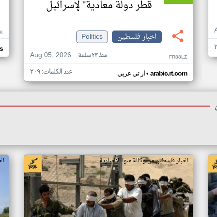
قطر دولة معادية" لإسرائيل
K
اخبار فلسطين
Politics
s
Aug 05, 2026
منذ ٢٣ ساعة
FR88LZ
عدد الكلمات: ٢٠٩
•
arabic.rt.com
ار تي عربي
اخبار فلسطين من وكالة سوا الإخبارية
اخ