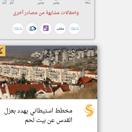
ساعة
يومين
يومين
أيام
أيام
و٥مقالات مشابهة من مصادر أخرى
اخبار فلسطين من وكالة شمس نيوز
مخطط استيطاني يهدد بعزل
القدس عن بيت لحم