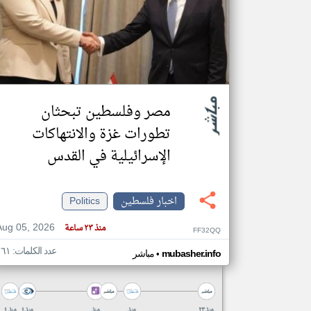
تعبر
المقالات
الموجوده
هنا عن
وجهة
نظر
مصر وفلسطين تبحثان
كاتبيها.
تطورات غزة والانتهاكات
الإسرائيلية في القدس
اخبار فلسطين
Politics
Aug 05, 2026
منذ ٢٣ ساعة
FF32QQ
عدد الكلمات: ١٦١
•
mubasher.info
مباشر
منذ ٢٣
منذ
منذ
منذ ٤
منذ ٤