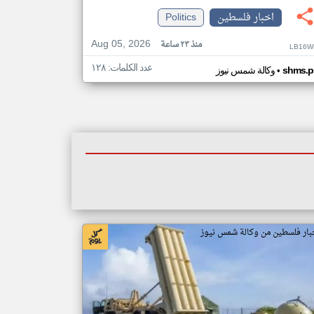
اخبار فلسطين
Politics
Aug 05, 2026
منذ ٢٣ ساعة
LB16W
عدد الكلمات: ١٢٨
•
shms.p
وكالة شمس نيوز
بار فلسطين من وكالة شمس نيوز