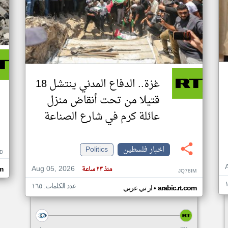
غزة.. الدفاع المدني ينتشل 18
قتيلا من تحت أنقاض منزل
عائلة كرم في شارع الصناعة
اخبار فلسطين
Politics
D
Aug 05, 2026
منذ ٢٣ ساعة
om
JQ78IM
عدد الكلمات: ١٦٥
•
arabic.rt.com
ار تي عربي