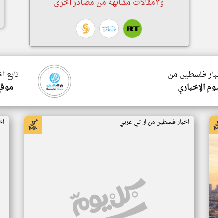
و٣مقالات مشابهة من مصادر أخرى
خبار فلسطين من
تابع ا
وم الإخباري
موقع 
اخبار فلسطين من ار تي عربي
اخ