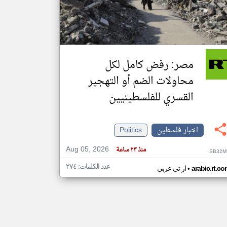
klyoum.com
تغيير الدولة
مصادر الأخبار من فلسطين
مصر: رفض كامل لكل
اخبار فلسطين على مدار الساعة
محاولات الضم أو التهجير
أهم اخبار فلسطين العاجلة والمباشرة
القسري للفلسطينيين
اخبار فلسطين
Politics
Aug 05, 2026
منذ ٢٣ ساعة
SB32M
عدد الكلمات: ٢٧٤
•
arabic.rt.c
ار تي عربي