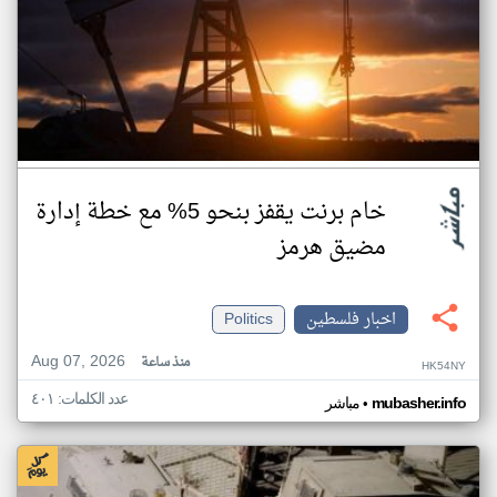
خام برنت يقفز بنحو 5% مع خطة إدارة
مضيق هرمز
اخبار فلسطين
Politics
Aug 07, 2026
منذ ساعة
HK54NY
عدد الكلمات: ٤٠١
•
mubasher.info
مباشر