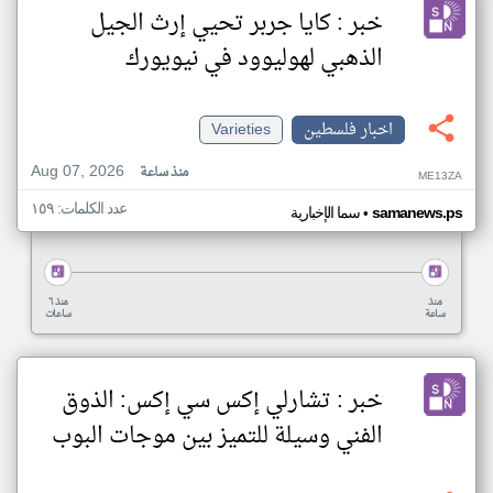
خبر : كايا جربر تحيي إرث الجيل
الذهبي لهوليوود في نيويورك
اخبار فلسطين
Varieties
Aug 07, 2026
منذ ساعة
ME13ZA
عدد الكلمات: ١٥٩
•
samanews.ps
سما الإخبارية
منذ
منذ ٦
ساعة
ساعات
خبر : تشارلي إكس سي إكس: الذوق
الفني وسيلة للتميز بين موجات البوب