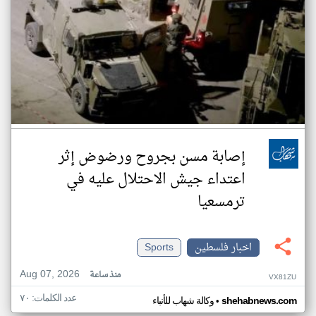
إصابة مسن بجروح ورضوض إثر
اعتداء جيش الاحتلال عليه في
ترمسعيا
اخبار فلسطين
Sports
Aug 07, 2026
منذ ساعة
VX81ZU
عدد الكلمات: ٧٠
•
shehabnews.com
وكالة شهاب للأنباء