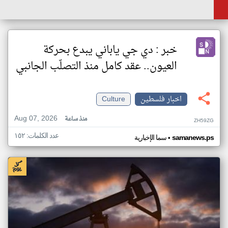
خبر : دي جي ياباني يبدع بحركة
العيون.. عقد كامل منذ التصلّب الجانبي
اخبار فلسطين
Culture
Aug 07, 2026
منذ ساعة
ZH59ZG
عدد الكلمات: ١٥٢
•
samanews.ps
سما الإخبارية