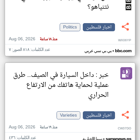
نتنياهو؟
اخبار فلسطين
Politics
Aug 06, 2026
منذ ١٨ ساعة
WX06YP
عدد الكلمات: ٨١٨ الصور: ٧
•
bbc.com
بي بي سي عربي
خبر : داخل السيارة في الصيف.. طرق
عملية لحماية هاتفك من الارتفاع
الحراري
اخبار فلسطين
Varieties
Aug 06, 2026
منذ ١٩ ساعة
CW37DO
عدد الكلمات: ٤٣٦
•
samanews.ps
سما الإخبارية