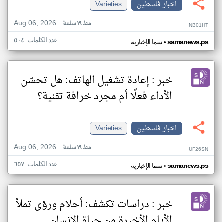
اخبار فلسطين
Varieties
Aug 06, 2026
منذ ١٩ ساعة
NB01HT
عدد الكلمات: ٥٠٤
•
samanews.ps
سما الإخبارية
خبر : إعادة تشغيل الهاتف: هل تحسّن
الأداء فعلًا أم مجرد خرافة تقنية؟
اخبار فلسطين
Varieties
Aug 06, 2026
منذ ١٩ ساعة
UF26SN
عدد الكلمات: ٦٥٧
•
samanews.ps
سما الإخبارية
خبر : دراسات تكشف: أحلام ورؤى تملأ
الأيام الأخيرة من حياة الإنسان