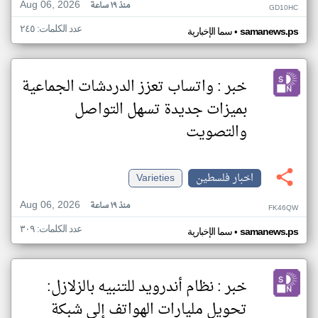
Aug 06, 2026
منذ ١٩ ساعة
GD10HC
عدد الكلمات: ٢٤٥
•
samanews.ps
سما الإخبارية
خبر : واتساب تعزز الدردشات الجماعية
بميزات جديدة تسهل التواصل
والتصويت
اخبار فلسطين
Varieties
Aug 06, 2026
منذ ١٩ ساعة
FK46QW
عدد الكلمات: ٣٠٩
•
samanews.ps
سما الإخبارية
خبر : نظام أندرويد للتنبيه بالزلازل:
تحويل مليارات الهواتف إلى شبكة