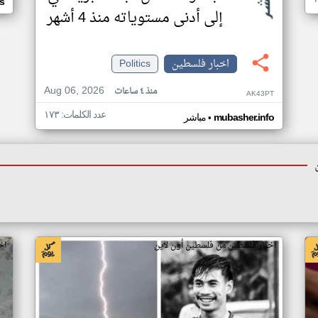
s
إلى أدنى مستوياته منذ 4 أشهر
اخبار فلسطين
Politics
Aug 06, 2026
منذ ٤ ساعات
AK43PT
عدد الكلمات: ١٧٣
•
mubasher.info
مباشر
اخبار فلسطين من فلسطين أون لاين
اخ