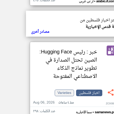
عدد الكلمات: ٤١٥
•
arabic.rt.c
ار تي عربي
خر اخبار فلسطين من
 قدس الإخبارية
مصادر أخرى
خبر : رئيس Hugging Face:
الصين تحتل الصدارة في
تطوير نماذج الذكاء
الاصطناعي المفتوحة
اخبار فلسطين
Varieties
Aug 06, 2026
منذ ٤ ساعات
ZC00B
عدد الكلمات: ٢٩٨
•
samanews.p
سما الإخبارية