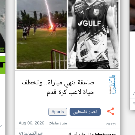
صاعقة تنهي مباراة.. وتخطف
حياة لاعب كرة قدم
اخبار فلسطين
Sports
Aug 06, 2026
منذ ٤ ساعات
YI97ZY
Z
عدد الكلمات: ٨٦
•
felesteen.ps
فلسطين أون لاين