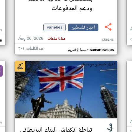
ودعم المدفوعات
اخبار فلسطين
Varieties
N
Aug 06, 2026
منذ ٤ ساعات
CN61HS
s
عدد الكلمات: ٣٠١
•
samanews.ps
سما الإخبارية
اخبار فلسطين من مباشر
W
تباطؤ انكماش البناء البريطاني