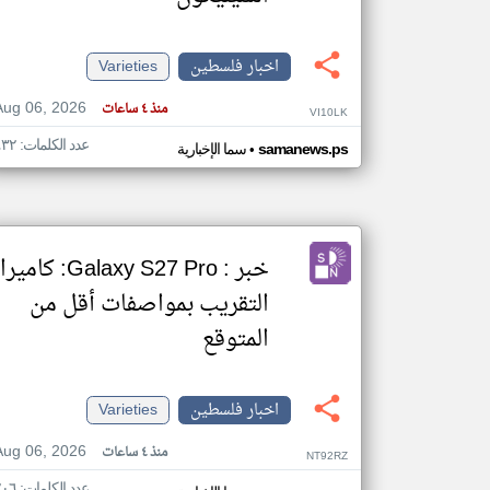
اخبار فلسطين
Varieties
تعبر
Aug 06, 2026
منذ ٤ ساعات
المقالات
VI10LK
الموجوده
هنا عن
عدد الكلمات: ٤٣٢
•
samanews.ps
سما الإخبارية
وجهة
نظر
كاتبيها.
خبر : Galaxy S27 Pro: كاميرا
التقريب بمواصفات أقل من
المتوقع
اخبار فلسطين
Varieties
Aug 06, 2026
منذ ٤ ساعات
NT92RZ
عدد الكلمات: ٢٠٦