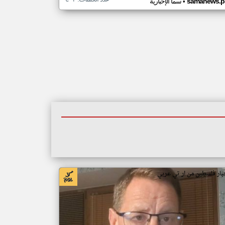
•
samanews.p
سما الإخبارية
بار فلسطين من ار تي عربي