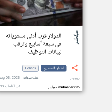
الدولار قرب أدنى مستوياته
في سبعة أسابيع وترقب
لبيانات التوظيف
اخبار فلسطين
Politics
Aug 06, 2026
منذ ٤ ساعات
JY55NU
عدد الكلمات: ٣٧٦
•
mubasher.info
مباشر