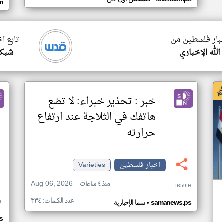
om
خبار فلسطين من
تابع ا
الله الإخباري
شبكة
خبر : تحذير خبراء: لا تضع
هاتفك في الثلاجة عند ارتفاع
حرارته
اخبار فلسطين
Varieties
Aug 06, 2026
منذ ٤ ساعات
IB59IH
عدد الكلمات: ٣٣٤
•
L
samanews.ps
سما الإخبارية
s