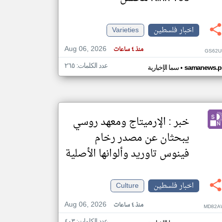
اخبار فلسطين
Varieties
klyoum.com
تغيير الدولة
Aug 06, 2026
مصادر الأخبار من فلسطين
منذ ٤ ساعات
GS62U
اخبار فلسطين على مدار الساعة
عدد الكلمات: ٢٦٥
•
samanews.p
سما الإخبارية
أهم اخبار فلسطين العاجلة والمباشرة
خبر : الإرميتاج ومعهد روسي
يبحثان عن مصدر رخام
فينوس تاوريد وألوانها الأصلية
اخبار فلسطين
Culture
Aug 06, 2026
منذ ٤ ساعات
MD82A
عدد الكلمات: ٤٠٣