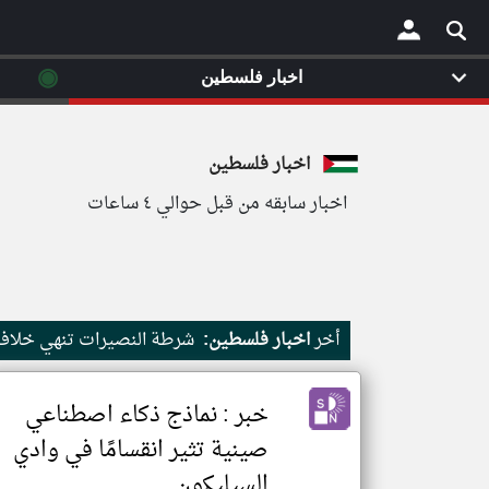
◉
اخبار فلسطين
×
اخبار فلسطين
اخبار سابقه من قبل حوالي ٤ ساعات
أخر
اخبار فلسطين:
شرطة النصيرات تنهي خلافا على منز
خبر : نماذج ذكاء اصطناعي
صينية تثير انقسامًا في وادي
السيليكون