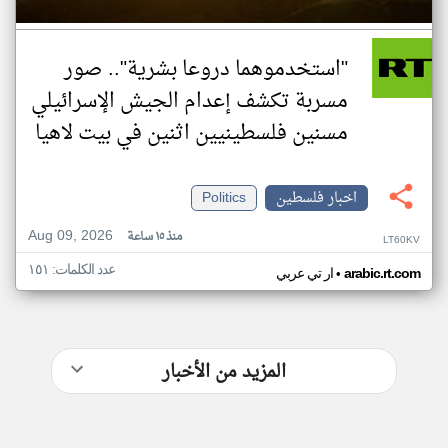
"استخدموهما دروعا بشرية".. صور
مسربة تكشف إعدام الجيش الإسرائيلي
مسنين فلسطينيين اثنين في بيت لاهيا
اخبار فلسطين
Politics
Aug 09, 2026
منذ ١٥ ساعة
LT60KV
عدد الكلمات: ١٥١
•
arabic.rt.com
ار تي عربي
المزيد من الأخبار