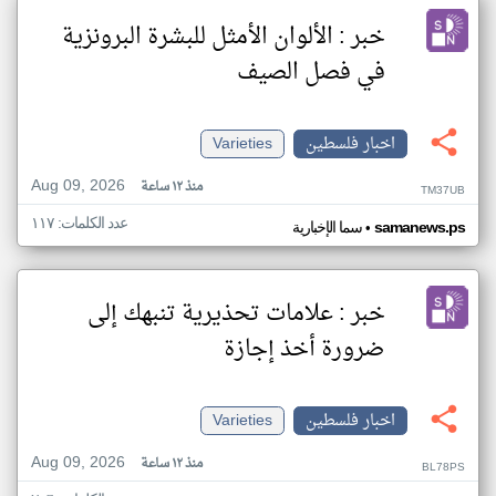
خبر : الألوان الأمثل للبشرة البرونزية
في فصل الصيف
اخبار فلسطين
Varieties
Aug 09, 2026
منذ ١٢ ساعة
TM37UB
عدد الكلمات: ١١٧
•
samanews.ps
سما الإخبارية
خبر : علامات تحذيرية تنبهك إلى
ضرورة أخذ إجازة
اخبار فلسطين
Varieties
Aug 09, 2026
منذ ١٢ ساعة
BL78PS