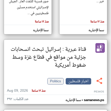
خبر ...
صور مُسربة كشفت العار.. الجيش
الإسرائيلي استخدم مسنَّين
فلسطينيين في ...
klyoum.com
تغيير الدولة
منذ ١٢ ساعة
منذ ١٢ ساعة
تعبر
مصادر الأخبار من فلسطين
المقالات
الموجوده
سما الإخبارية
سما الإخبارية
اخبار فلسطين على مدار الساعة
هنا عن
وجهة
نظر
أهم اخبار فلسطين العاجلة والمباشرة
كاتبيها.
قناة عبرية : إسرائيل تبحث انسحابات
جزئية من مواقع في قطاع غزة وسط
ضغوط أمريكية
اخبار فلسطين
Politics
Aug 09, 2026
منذ ١٢ ساعة
PE34OS
عدد الكلمات: ٣٩٢
•
samanews.ps
سما الإخبارية