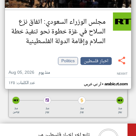
مجلس الوزراء السعودي: اتفاق نزع
السلاح في غزة خطوة نحو تنفيذ خطة
السلام وإقامة الدولة الفلسطينية
اخبار فلسطين
Politics
Aug 05, 2026
منذ يوم
NE69IT
عدد الكلمات: ١٢٥
•
arabic.rt.com
ار تي عربي
منذ
منذ
منذ
منذ
يوم
يوم
يوم
يومين
تابع اخر اخبار فلسطين من