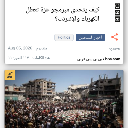
كيف يتحدى مبرمجو غزة تعطل
الكهرباء والإنترنت؟
اخبار فلسطين
Politics
Aug 05, 2026
منذ يوم
JQ18YN
عدد الكلمات: ١١٧٠ الصور: ١١
•
bbc.com
بي بي سي عربي