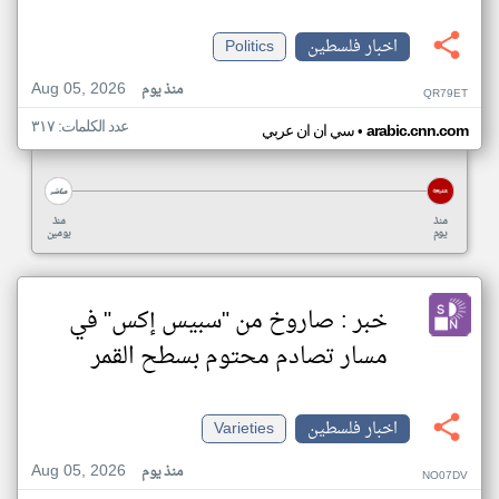
اخبار فلسطين
Politics
Aug 05, 2026
منذ يوم
QR79ET
عدد الكلمات: ٣١٧
•
arabic.cnn.com
سي ان ان عربي
منذ
منذ
يوم
يومين
خبر : صاروخ من "سبيس إكس" في
مسار تصادم محتوم بسطح القمر
اخبار فلسطين
Varieties
Aug 05, 2026
منذ يوم
NO07DV