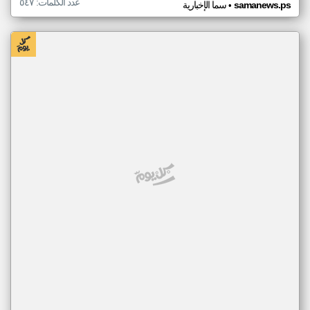
عدد الكلمات: ٥٤٧
•
samanews.ps
سما الإخبارية