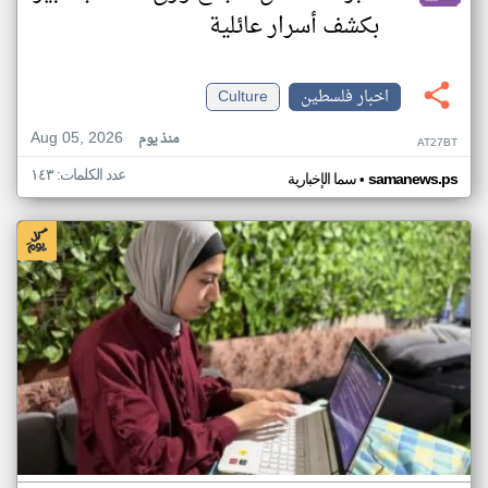
بكشف أسرار عائلية
اخبار فلسطين
Culture
Aug 05, 2026
منذ يوم
AT27BT
عدد الكلمات: ١٤٣
•
samanews.ps
سما الإخبارية