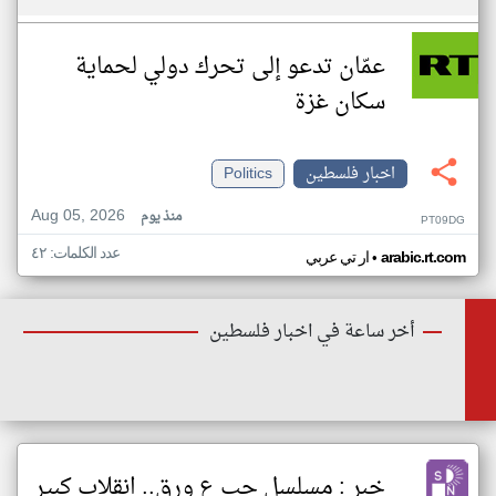
عمّان تدعو إلى تحرك دولي لحماية
سكان غزة
اخبار فلسطين
Politics
Aug 05, 2026
منذ يوم
PT09DG
عدد الكلمات: ٤٢
•
arabic.rt.com
ار تي عربي
أخر ساعة في اخبار فلسطين
خبر : مسلسل حب ع ورق.. انقلاب كبير