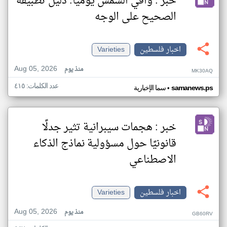
خبر : واقي الشمس يومياً: دليل تطبيقه
الصحيح على الوجه
اخبار فلسطين
Varieties
Aug 05, 2026
منذ يوم
MK30AQ
عدد الكلمات: ٤١٥
•
samanews.ps
سما الإخبارية
خبر : هجمات سيبرانية تثير جدلًا
قانونيًا حول مسؤولية نماذج الذكاء
الاصطناعي
اخبار فلسطين
Varieties
Aug 05, 2026
منذ يوم
GB60RV