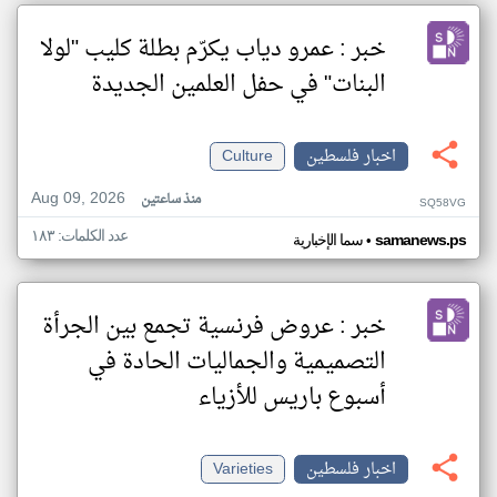
خبر : عمرو دياب يكرّم بطلة كليب "لولا
البنات" في حفل العلمين الجديدة
اخبار فلسطين
Culture
Aug 09, 2026
منذ ساعتين
SQ58VG
عدد الكلمات: ١٨٣
•
samanews.ps
سما الإخبارية
خبر : عروض فرنسية تجمع بين الجرأة
التصميمية والجماليات الحادة في
أسبوع باريس للأزياء
اخبار فلسطين
Varieties