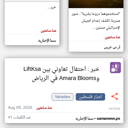
خبر ...
"استخدموهما دروعا بشرية".. صور
klyoum.com
مسربة تكشف إعدام الجيش
تغيير الدولة
تعبر
الإسرائيلي مسنين ...
مصادر الأخبار من فلسطين
المقالات
منذ ساعتين
الموجوده
اخبار فلسطين على مدار الساعة
هنا عن
منذ ساعتين
وجهة
سما الإخبارية
نظر
أهم اخبار فلسطين العاجلة والمباشرة
كاتبيها.
ار تي عربي
خبر : احتفال تعاوني بين LiftKsa
وAmara Blooms في الرياض
اخبار فلسطين
Varieties
Aug 09, 2026
منذ ساعتين
UY72VZ
عدد الكلمات: ٧٦
•
samanews.ps
سما الإخبارية