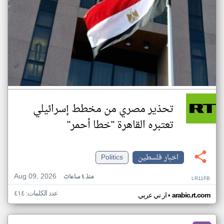
تحذير مصري من مخطط إسرائيلي
تعتبره القاهرة "خطا أحمر"
اخبار فلسطين
Politics
Aug 09, 2026
منذ ٤ ساعات
LR11FB
عدد الكلمات: ٤١٤
•
arabic.rt.com
ار تي عربي