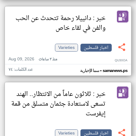
خبر : دانييلا رحمة تتحدث عن الحب
والفن في لقاء خاص
اخبار فلسطين
Varieties
Aug 09, 2026
منذ ٣ ساعات
QU30OA
عدد الكلمات: ٧٤
•
samanews.ps
سما الإخبارية
خبر : ثلاثون عاماً من الانتظار.. الهند
تسعى لاستعادة جثمان متسلق من قمة
إيفرست
اخبار فلسطين
Varieties