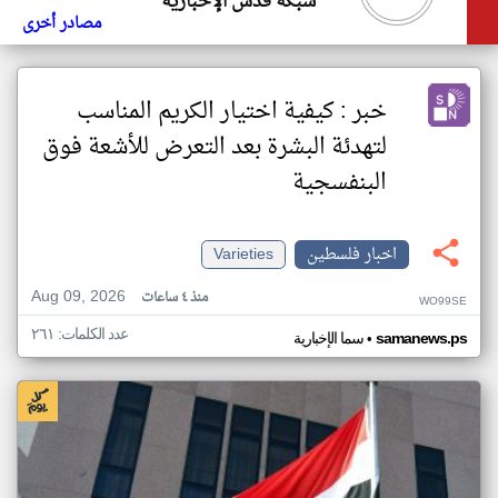
شبكة قدس الإخبارية
مصادر أخرى
خبر : كيفية اختيار الكريم المناسب
لتهدئة البشرة بعد التعرض للأشعة فوق
البنفسجية
اخبار فلسطين
Varieties
Aug 09, 2026
منذ ٤ ساعات
WO99SE
عدد الكلمات: ٢٦١
•
samanews.ps
سما الإخبارية