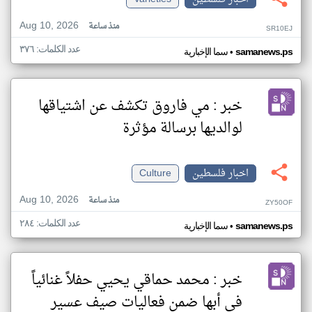
Aug 10, 2026
منذ ساعة
SR10EJ
عدد الكلمات: ٣٧٦
•
samanews.ps
سما الإخبارية
خبر : مي فاروق تكشف عن اشتياقها
لوالديها برسالة مؤثرة
اخبار فلسطين
Culture
Aug 10, 2026
منذ ساعة
ZY50OF
عدد الكلمات: ٢٨٤
•
samanews.ps
سما الإخبارية
خبر : محمد حماقي يحيي حفلاً غنائياً
في أبها ضمن فعاليات صيف عسير