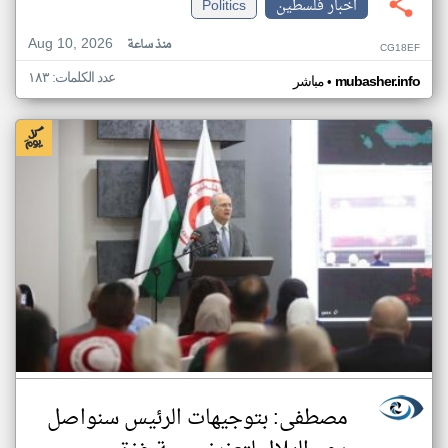
اخبار فلسطين
Politics
Aug 10, 2026
منذ ساعة
CG18EF
عدد الكلمات: ١٨٣
•
mubasher.info
مباشر
مصطفى: بتوجيهات الرئيس سنواصل