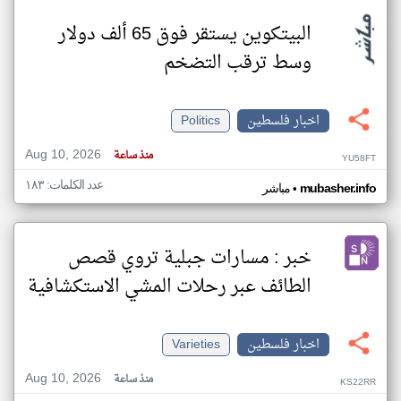
البيتكوين يستقر فوق 65 ألف دولار
وسط ترقب التضخم
اخبار فلسطين
Politics
Aug 10, 2026
منذ ساعة
YU58FT
عدد الكلمات: ١٨٣
•
mubasher.info
مباشر
خبر : مسارات جبلية تروي قصص
الطائف عبر رحلات المشي الاستكشافية
اخبار فلسطين
Varieties
Aug 10, 2026
منذ ساعة
KS22RR