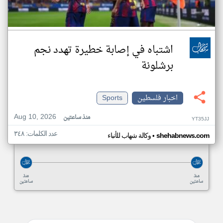
اشتباه في إصابة خطيرة تهدد نجم
برشلونة
اخبار فلسطين
Sports
Aug 10, 2026
منذ ساعتين
YT35JJ
عدد الكلمات: ٣٤٨
•
shehabnews.com
وكالة شهاب للأنباء
منذ
منذ
ساعتين
ساعتين