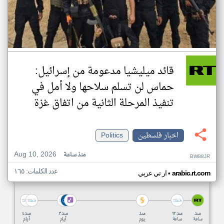
قائد ميليشيا مدعومة من إسرائيل:
حماس لن تسلم سلاحها ولا أمل في
تنفيذ المرحلة الثانية من اتفاق غزة
اخبار فلسطين
Politics
Aug 10, 2026
منذ ساعة
BW88JR
عدد الكلمات: ١٦٥
•
arabic.rt.com
ار تي عربي
منذ
منذ ٢٢
منذ
منذ ٣
منذ ٤
ساعة
ساعة
يوم
أيام
أيام