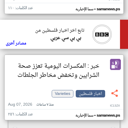
عدد الكلمات: ١١٠
•
samanews.ps
سما الإخبارية
تابع اخر اخبار فلسطين من
بي بي سي عربي
مصادر أخرى
خبر : المكسرات اليومية تعزز صحة
الشرايين وتخفض مخاطر الجلطات
اخبار فلسطين
Varieties
Aug 07, 2026
منذ ٧ ساعات
IC13ZX
عدد الكلمات: ٢٥٦
•
samanews.ps
سما الإخبارية