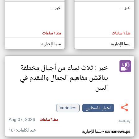
خبر ...
خبر ...
klyoum.com
تغيير الدولة
تعبر
مصادر الأخبار من فلسطين
المقالات
منذ ٦ ساعات
منذ ٦ ساعات
الموجوده
اخبار فلسطين على مدار الساعة
هنا عن
وجهة
سما الإخبارية
سما الإخبارية
نظر
أهم اخبار فلسطين العاجلة والمباشرة
كاتبيها.
خبر : ثلاث نساء من أجيال مختلفة
يناقشن مفاهيم الجمال والتقدم في
السن
اخبار فلسطين
Varieties
Aug 07, 2026
منذ ٦ ساعات
UC34BQ
عدد الكلمات: ١٤٠
•
samanews.ps
سما الإخبارية