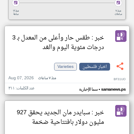
منذ ٧
منذ ١٢
ساعات
ساعة
خبر : طقس حار وأعلى من المعدل بـ 3
درجات مئوية اليوم والغد
اخبار فلسطين
Varieties
Aug 07, 2026
منذ ٧ ساعات
BF31UO
عدد الكلمات: ٣١١
•
samanews.ps
سما الإخبارية
خبر : سبايدر مان الجديد يحقق 927
مليون دولار بافتتاحية ضخمة