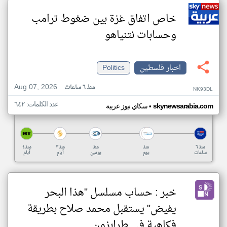
خاص اتفاق غزة بين ضغوط ترامب
وحسابات نتنياهو
اخبار فلسطين
Politics
Aug 07, 2026
منذ ٦ ساعات
NK93DL
عدد الكلمات: ٦٤٢
•
skynewsarabia.com
سكاي نيوز عربية
منذ ٦
منذ
منذ
منذ ٣
منذ ٤
ساعات
يوم
يومين
أيام
أيام
خبر : حساب مسلسل "هذا البحر
يفيض" يستقبل محمد صلاح بطريقة
فكاهية في طرابزون