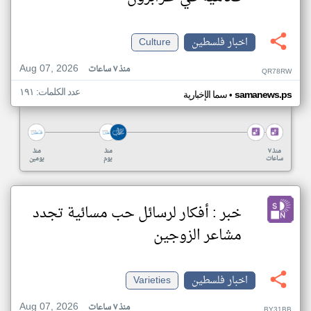
اخبار فلسطين
Culture
Aug 07, 2026
منذ ٧ ساعات
QR78RW
عدد الكلمات: ١٩١
•
samanews.ps
سما الإخبارية
منذ ٧
منذ
منذ
ساعات
يوم
يومين
خبر : أفكار لرسائل حب مسائية تجدد
مشاعر الزوجين
اخبار فلسطين
Varieties
Aug 07, 2026
منذ ٧ ساعات
BY31BB