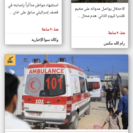
استشهاد مواطن متأثراً بإصابته في
الاحتلال يواصل عدوانه على مخيم
قصف إسرائيلي سابق على خان ...
قلنديا لليوم الثاني: هدم محال ...
klyoum.com
تغيير الدولة
تعبر
مصادر الأخبار من فلسطين
منذ ٢٠ ساعة
المقالات
منذ ٢٠ ساعة
الموجوده
اخبار فلسطين على مدار الساعة
هنا عن
وكالة سوا الإخبارية
وجهة
رام الله مكس
نظر
أهم اخبار فلسطين العاجلة والمباشرة
كاتبيها.