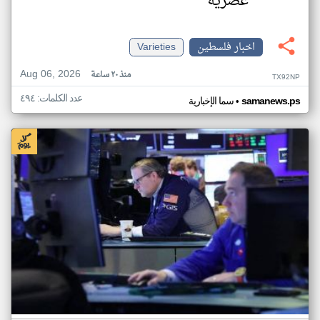
عصرية
اخبار فلسطين
Varieties
Aug 06, 2026
منذ ٢٠ ساعة
TX92NP
عدد الكلمات: ٤٩٤
•
samanews.ps
سما الإخبارية