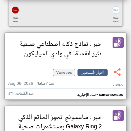
منذ ٢١
منذ ٢١
ساعة
ساعة
خبر : نماذج ذكاء اصطناعي صينية
تثير انقسامًا في وادي السيليكون
اخبار فلسطين
Varieties
Aug 06, 2026
منذ ٢١ ساعة
VI10LK
عدد الكلمات: ٤٣٢
•
samanews.ps
سما الإخبارية
خبر : سامسونج تجهز الخاتم الذكي
Galaxy Ring 2 بمستشعرات صحية