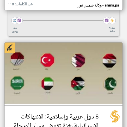
عدد الكلمات: ١١٥
•
shms.ps
وكالة شمس نيوز
منذ ٢٠
منذ
ساعة
يومين
8 دول عربية وإسلامية: الانتهاكات
الإسرائيلية بغزة تقوض مسار المرحلة