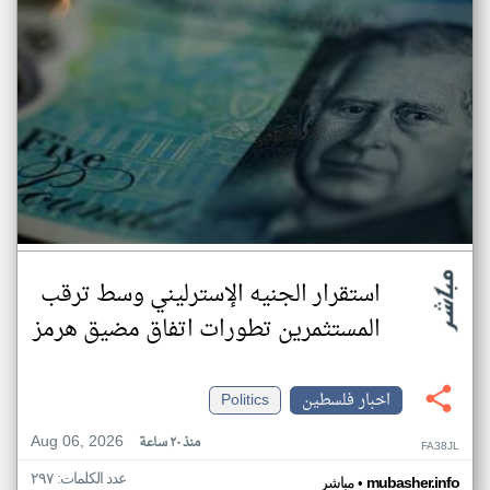
استقرار الجنيه الإسترليني وسط ترقب
المستثمرين تطورات اتفاق مضيق هرمز
اخبار فلسطين
Politics
Aug 06, 2026
منذ ٢٠ ساعة
FA38JL
عدد الكلمات: ٢٩٧
•
mubasher.info
مباشر