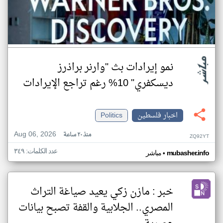
نمو إيرادات بث "وارنر براذرز
ديسكفري" 10% رغم تراجع الإيرادات
اخبار فلسطين
Politics
Aug 06, 2026
منذ ٢٠ ساعة
ZQ92YT
عدد الكلمات: ٣٤٩
•
mubasher.info
مباشر
خبر : مازن زكي يعيد صياغة التراث
المصري.. الجلابية والقفة تصبح بيانات