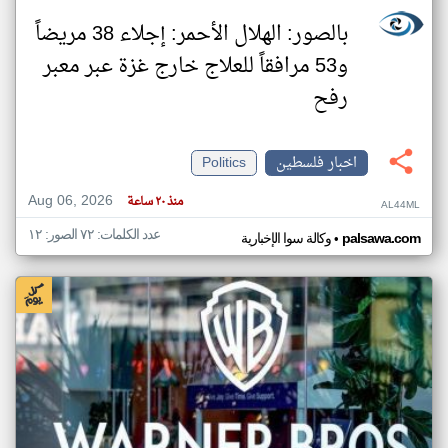
بالصور: الهلال الأحمر: إجلاء 38 مريضاً
و53 مرافقاً للعلاج خارج غزة عبر معبر
رفح
اخبار فلسطين
Politics
Aug 06, 2026
منذ ٢٠ ساعة
AL44ML
عدد الكلمات: ٧٢ الصور: ١٢
•
palsawa.com
وكالة سوا الإخبارية