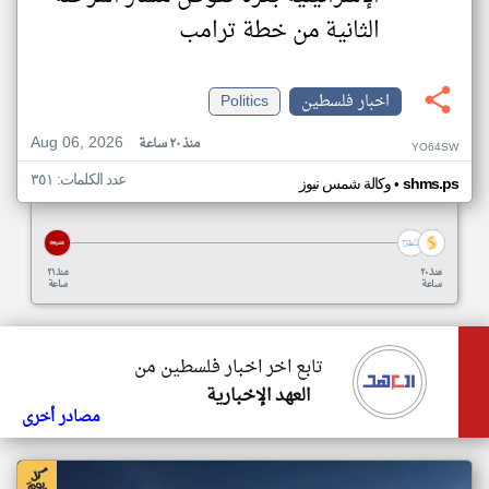
الثانية من خطة ترامب
اخبار فلسطين
Politics
Aug 06, 2026
منذ ٢٠ ساعة
YO64SW
عدد الكلمات: ٣٥١
•
shms.ps
وكالة شمس نيوز
منذ ٢٠
منذ ٢١
ساعة
ساعة
تابع اخر اخبار فلسطين من
العهد الإخبارية
مصادر أخرى