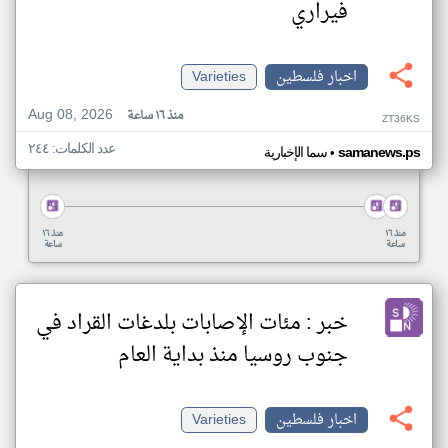
فيراري
اخبار فلسطين
Varieties
Aug 08, 2026
منذ ١٦ ساعة
ZT36KS
عدد الكلمات: ٢٤٤
•
samanews.ps
سما الإخبارية
منذ ١٦
منذ ١٦
ساعة
ساعة
خبر : مئات الإصابات بلدغات القراد في
جنوب روسيا منذ بداية العام
اخبار فلسطين
Varieties