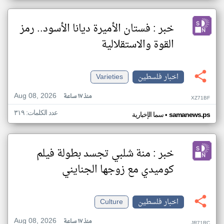
خبر : فستان الأميرة ديانا الأسود.. رمز
القوة والاستقلالية
اخبار فلسطين
Varieties
Aug 08, 2026
منذ ١٧ ساعة
XZ71BF
عدد الكلمات: ٣١٩
•
samanews.ps
سما الإخبارية
خبر : منة شلبي تجسد بطولة فيلم
كوميدي مع زوجها الجنايني
اخبار فلسطين
Culture
Aug 08, 2026
منذ ١٧ ساعة
JR71RC