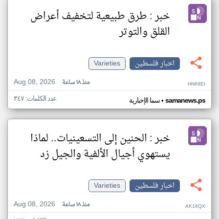
خبر : طرق طبيعية لتخفيف أعراض
القلق والتوتر
اخبار فلسطين
Varieties
Aug 08, 2026
منذ ١٨ ساعة
HN69EI
عدد الكلمات: ٣٤٧
•
samanews.ps
سما الإخبارية
خبر : الحنين إلى التسعينيات.. لماذا
يستهوي أجيال الألفية والجيل زد
اخبار فلسطين
Varieties
Aug 08, 2026
منذ ١٨ ساعة
AK16QX