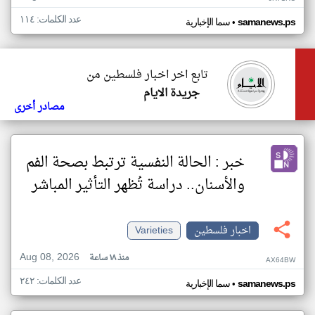
عدد الكلمات: ١١٤
•
samanews.ps
سما الإخبارية
تابع اخر اخبار فلسطين من
جريدة الايام
مصادر أخرى
خبر : الحالة النفسية ترتبط بصحة الفم
والأسنان.. دراسة تُظهر التأثير المباشر
اخبار فلسطين
Varieties
Aug 08, 2026
منذ ١٨ ساعة
AX64BW
عدد الكلمات: ٢٤٢
•
samanews.ps
سما الإخبارية