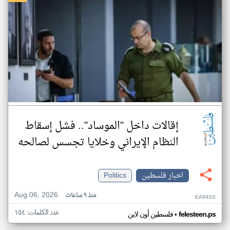
إقالات داخل "الموساد".. فشل إسقاط
النظام الإيراني وخلايا تجسس لصالحه
اخبار فلسطين
Politics
Aug 06, 2026
منذ ٩ ساعات
EA94SS
عدد الكلمات: ١٥٤
•
felesteen.ps
فلسطين أون لاين