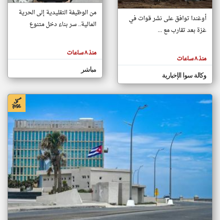
من الوظيفة التقليدية إلى الحرية
أوغندا توافق على نشر قوات في
المالية.. سر بناء دخل متنوع
غزة بعد تقارب مع ...
klyoum.com
تغيير الدولة
تعبر
مصادر الأخبار من فلسطين
المقالات
منذ ٨ ساعات
الموجوده
منذ ٨ ساعات
اخبار فلسطين على مدار الساعة
هنا عن
وجهة
مباشر
نظر
أهم اخبار فلسطين العاجلة والمباشرة
وكالة سوا الإخبارية
كاتبيها.