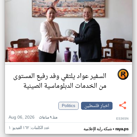
السفير عواد يلتقي وفد رفيع المستوى
من الخدمات الدبلوماسية الصينية
اخبار فلسطين
Politics
Aug 06, 2026
منذ ٩ ساعات
ES36SN
عدد الكلمات: ١٦٢ الفيديو: ١
•
raya.ps
شبكة راية الإعلامية