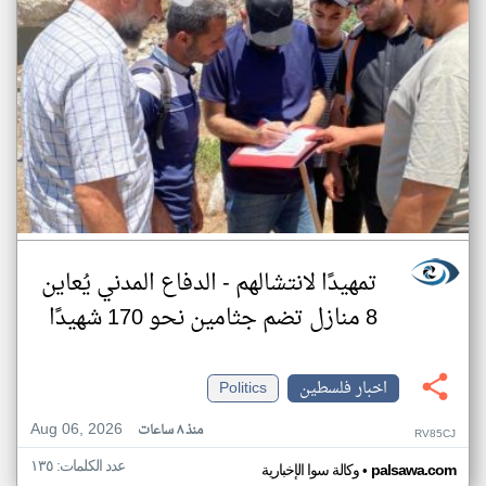
تمهيدًا لانتشالهم - الدفاع المدني يُعاين
8 منازل تضم جثامين نحو 170 شهيدًا
اخبار فلسطين
Politics
Aug 06, 2026
منذ ٨ ساعات
RV85CJ
عدد الكلمات: ١٣٥
•
palsawa.com
وكالة سوا الإخبارية