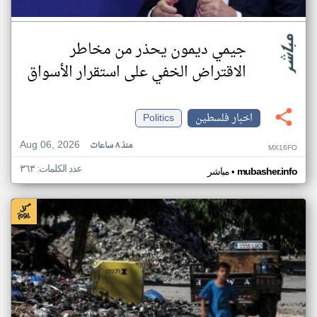
جيمي ديمون يحذر من مخاطر
الاقتراض الخفي على استقرار الأسواق
اخبار فلسطين
Politics
Aug 06, 2026
منذ ٨ ساعات
MX16FO
عدد الكلمات: ٣٦٣
•
mubasher.info
مباشر