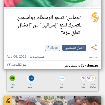
"حماس" تدعو الوسطاء وواشنطن
للتحرك لمنع "إسرائيل" من "إفشال
اتفاق غزة"
اخبار فلسطين
Politics
Aug 06, 2026
منذ ٨ ساعات
HK10FU
عدد الكلمات: ١٦٦
•
shms.ps
وكالة شمس نيوز
منذ ٨
منذ ٢٠
منذ
منذ
منذ ٣
ساعات
ساعة
يوم
يومين
أيام