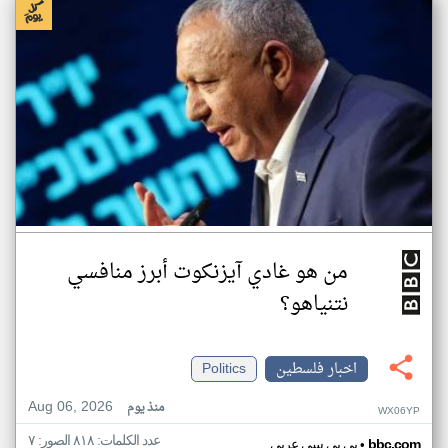
من هو غادي آيزنكوت أبرز منافسي
نتنياهو؟
اخبار فلسطين
Politics
Aug 06, 2026
منذ يوم
WX06YP
عدد الكلمات: ٨١٨ الصور: ٧
•
bbc.com
بي بي سي عربي