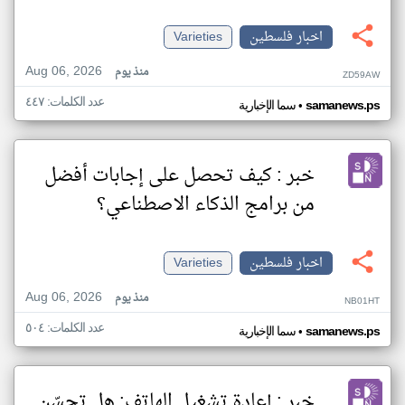
اخبار فلسطين
Varieties
Aug 06, 2026
منذ يوم
ZD59AW
عدد الكلمات: ٤٤٧
•
samanews.ps
سما الإخبارية
خبر : كيف تحصل على إجابات أفضل
من برامج الذكاء الاصطناعي؟
اخبار فلسطين
Varieties
Aug 06, 2026
منذ يوم
NB01HT
عدد الكلمات: ٥٠٤
•
samanews.ps
سما الإخبارية
خبر : إعادة تشغيل الهاتف: هل تحسّن