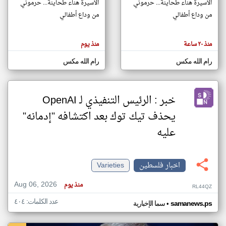
الأسيرة هناء طحاينة... حرموني
الأسيرة هناء طحاينة... حرموني
من وداع أطفالي
من وداع أطفالي
klyoum.com
تغيير الدولة
منذ ٢٠ ساعة
منذ يوم
تعبر
مصادر الأخبار من فلسطين
المقالات
الموجوده
رام الله مكس
رام الله مكس
اخبار فلسطين على مدار الساعة
هنا عن
وجهة
نظر
أهم اخبار فلسطين العاجلة والمباشرة
كاتبيها.
خبر : الرئيس التنفيذي لـ OpenAI
يحذف تيك توك بعد اكتشافه "إدمانه"
عليه
اخبار فلسطين
Varieties
Aug 06, 2026
منذ يوم
RL44QZ
عدد الكلمات: ٤٠٤
•
samanews.ps
سما الإخبارية