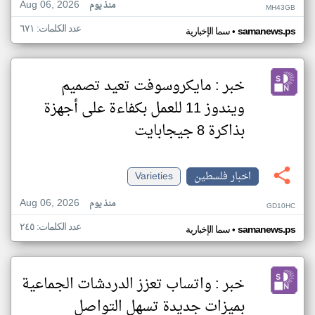
Aug 06, 2026
منذ يوم
MH43GB
عدد الكلمات: ٦٧١
•
samanews.ps
سما الإخبارية
خبر : مايكروسوفت تعيد تصميم
ويندوز 11 للعمل بكفاءة على أجهزة
بذاكرة 8 جيجابايت
اخبار فلسطين
Varieties
Aug 06, 2026
منذ يوم
GD10HC
عدد الكلمات: ٢٤٥
•
samanews.ps
سما الإخبارية
خبر : واتساب تعزز الدردشات الجماعية
بميزات جديدة تسهل التواصل