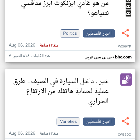
من هو غادي آيزنكوت أبرز منافسي
نتنياهو؟
اخبار فلسطين
Politics
Aug 06, 2026
منذ ٢٣ ساعة
WX06YP
عدد الكلمات: ٨١٨ الصور: ٧
•
bbc.com
بي بي سي عربي
خبر : داخل السيارة في الصيف.. طرق
عملية لحماية هاتفك من الارتفاع
الحراري
اخبار فلسطين
Varieties
Aug 06, 2026
منذ ٢٣ ساعة
CW37DO