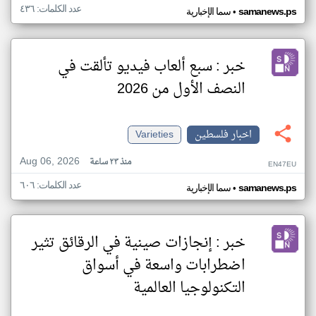
عدد الكلمات: ٤٣٦
•
samanews.ps
سما الإخبارية
خبر : سبع ألعاب فيديو تألقت في
النصف الأول من 2026
اخبار فلسطين
Varieties
Aug 06, 2026
منذ ٢٣ ساعة
EN47EU
عدد الكلمات: ٦٠٦
•
samanews.ps
سما الإخبارية
خبر : إنجازات صينية في الرقائق تثير
اضطرابات واسعة في أسواق
التكنولوجيا العالمية