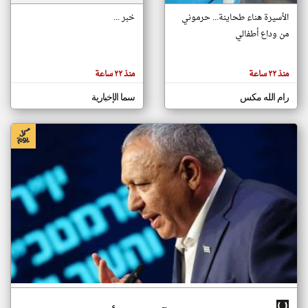
الأسيرة هناء طحاينة... حرموني
خبر ...
من وداع أطفالي
klyoum.com
تغيير الدولة
تعبر
مصادر الأخبار من فلسطين
المقالات
منذ ٢٢ ساعة
منذ ٢٢ ساعة
الموجوده
اخبار فلسطين على مدار الساعة
هنا عن
وجهة
رام الله مكس
سما الإخبارية
نظر
أهم اخبار فلسطين العاجلة والمباشرة
كاتبيها.