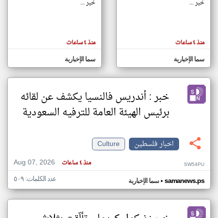
خبر ...
خبر ...
klyoum.com
تغيير الدولة
منذ ٤ ساعات
منذ ٤ ساعات
تعبر
مصادر الأخبار من فلسطين
المقالات
الموجوده
سما الإخبارية
سما الإخبارية
اخبار فلسطين على مدار الساعة
هنا عن
وجهة
نظر
أهم اخبار فلسطين العاجلة والمباشرة
كاتبيها.
خبر : أندريس فالنسيا يكشف عن لقائه
برئيس الهيئة العامة للترفيه السعودية
اخبار فلسطين
Culture
Aug 07, 2026
منذ ٤ ساعات
SW54PU
عدد الكلمات: ٥٠٩
•
samanews.ps
سما الإخبارية