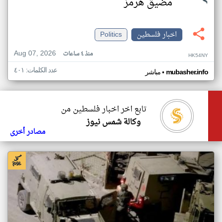
مضيق هرمز
اخبار فلسطين
Politics
Aug 07, 2026
منذ ٤ ساعات
HK54NY
عدد الكلمات: ٤٠١
•
mubasher.info
مباشر
تابع اخر اخبار فلسطين من
وكالة شمس نيوز
مصادر أخرى