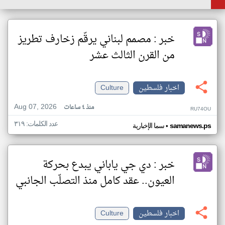
خبر : مصمم لبناني يرقّم زخارف تطريز
من القرن الثالث عشر
اخبار فلسطين
Culture
Aug 07, 2026
منذ ٤ ساعات
RU74OU
عدد الكلمات: ٣١٩
•
samanews.ps
سما الإخبارية
خبر : دي جي ياباني يبدع بحركة
العيون.. عقد كامل منذ التصلّب الجانبي
اخبار فلسطين
Culture