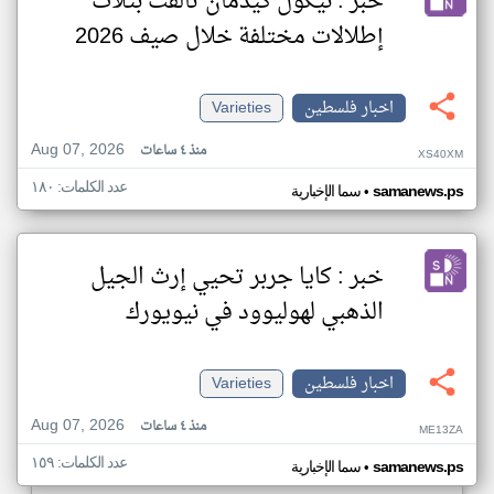
خبر : نيكول كيدمان تألّقت بثلاث
إطلالات مختلفة خلال صيف 2026
اخبار فلسطين
Varieties
Aug 07, 2026
منذ ٤ ساعات
XS40XM
عدد الكلمات: ١٨٠
•
samanews.ps
سما الإخبارية
خبر : كايا جربر تحيي إرث الجيل
الذهبي لهوليوود في نيويورك
اخبار فلسطين
Varieties
Aug 07, 2026
منذ ٤ ساعات
ME13ZA
عدد الكلمات: ١٥٩
•
samanews.ps
سما الإخبارية