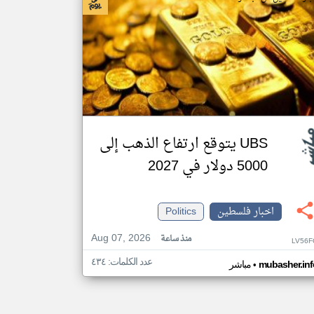
UBS يتوقع ارتفاع الذهب إلى
5000 دولار في 2027
اخبار فلسطين
Politics
Aug 07, 2026
منذ ساعة
LV56F
عدد الكلمات: ٤٣٤
•
mubasher.inf
مباشر