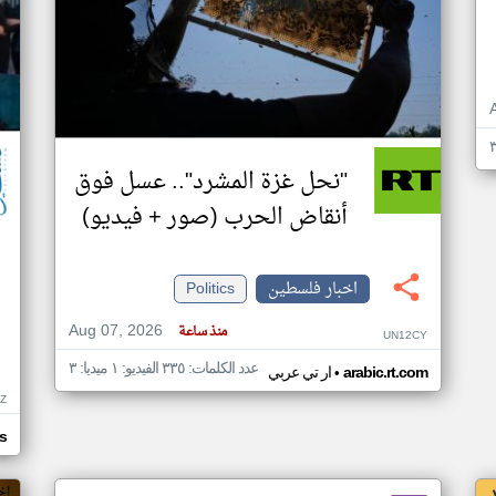
"نحل غزة المشرد".. عسل فوق
أنقاض الحرب (صور + فيديو)
اخبار فلسطين
Politics
Aug 07, 2026
منذ ساعة
UN12CY
عدد الكلمات: ٣٣٥ الفيديو: ١ ميديا: ٣
•
arabic.rt.com
ار تي عربي
Z
s
اخ