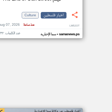
اخبار فلسطين
Culture
تعبر
Aug 07, 2026
منذ ساعة
المقالات
LM52OT
الموجوده
هنا عن
عدد الكلمات: ٣٣٢
•
samanews.ps
سما الإخبارية
وجهة
نظر
كاتبيها.
اخبار فلسطين من وكالة سوا الإخبارية