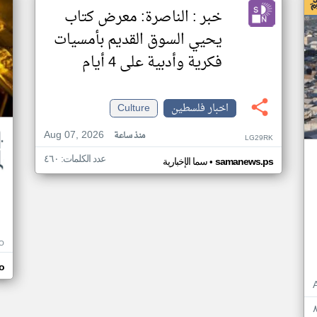
خبر : الناصرة: معرض كتاب
يحيي السوق القديم بأمسيات
فكرية وأدبية على 4 أيام
اخبار فلسطين
Culture
Aug 07, 2026
منذ ساعة
LG29RK
عدد الكلمات: ٤٦٠
•
samanews.ps
سما الإخبارية
O
o