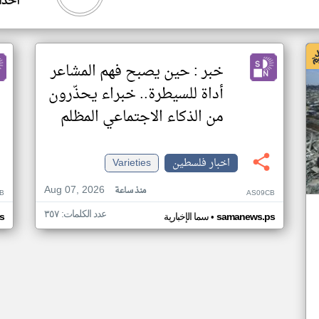
أحدا
خبر : حين يصبح فهم المشاعر
أداة للسيطرة.. خبراء يحذّرون
من الذكاء الاجتماعي المظلم
اخبار فلسطين
Varieties
Aug 07, 2026
منذ ساعة
B
AS09CB
عدد الكلمات: ٣٥٧
•
samanews.ps
سما الإخبارية
s