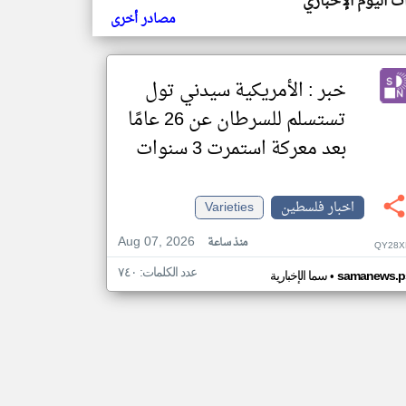
ث اليوم الإخباري
مصادر أخرى
خبر : الأمريكية سيدني تول
تستسلم للسرطان عن 26 عامًا
بعد معركة استمرت 3 سنوات
اخبار فلسطين
Varieties
Aug 07, 2026
منذ ساعة
QY28X
عدد الكلمات: ٧٤٠
•
samanews.p
سما الإخبارية