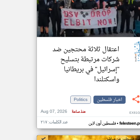
klyoum.com
تغيير الدولة
مصادر الأخبار من فلسطين
اخبار فلسطين على مدار الساعة
اعتقال ثلاثة محتجين ضد
أهم اخبار فلسطين العاجلة والمباشرة
شركات مرتبطة بتسليح
"إسرائيل" في بريطانيا
واسكتلندا
اخبار فلسطين
Politics
Aug 07, 2026
منذ ساعة
EX81G
عدد الكلمات: ٢١٧
•
felesteen.p
فلسطين أون لاين
بار فلسطين من مباشر