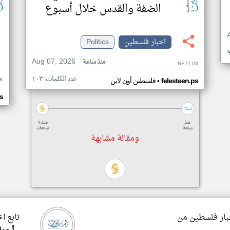
الضفة والقدس خلال أسبوع
اخبار فلسطين
Politics
Aug 07, 2026
منذ ساعة
NE71TM
عدد الكلمات: ١٠٣
K
•
felesteen.ps
فلسطين أون لاين
s
منذ
منذ ١٠
ساعة
ساعات
ومقالة مشابهة
خبار فلسطين من
تابع ا