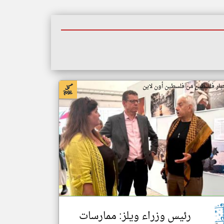
بار فلسطين من فلسطين أون لاين
رئيس وزراء ويلز: ممارسات