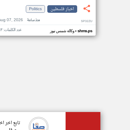
اخبار فلسطين
Politics
Aug 07, 2026
منذ ساعة
SP32ZU
عدد الكلمات: ٩٣
•
shms.ps
وكالة شمس نيوز
تابع اخر ا