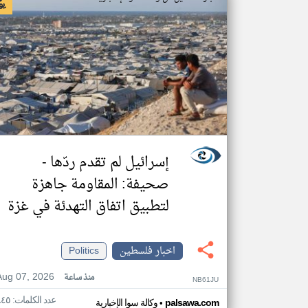
إسرائيل لم تقدم ردّها -
صحيفة: المقاومة جاهزة
لتطبيق اتفاق التهدئة في غزة
اخبار فلسطين
Politics
Aug 07, 2026
منذ ساعة
NB61JU
عدد الكلمات: ٨٤٥
•
palsawa.com
وكالة سوا الإخبارية