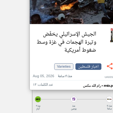
الجيش الإسرائيلي يخفّض
وتيرة الهجمات في غزة وسط
ضغوط أمريكية
اخبار فلسطين
Varieties
Aug 05, 2026
منذ ١٦ ساعة
UA93S
عدد الكلمات: ١٣
•
rmix.p
رام الله مكس
منذ ١٦
منذ
منذ ٣
ساعة
يومين
أيام