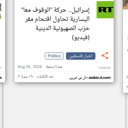
إسرائيل.. حركة "الوقوف معا"
اليسارية تحاول اقتحام مقر
حزب الصهيونية الدينية
(فيديو)
اخبار فلسطين
Politics
Aug 05, 2026
منذ ١٦ ساعة
T
YX99CW
عدد الكلمات: ١٩٠ ميديا: ٢
•
arabic.rt.com
ار تي عربي
s