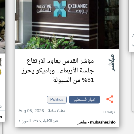
مؤشر القدس يعاود الارتفاع
جلسة الأربعاء.. وباديكو يحرز
81% من السيولة
اخبار فلسطين
Politics
G
Aug 05, 2026
منذ ١٦ ساعة
HL94QY
s
عدد الكلمات: ١٢٧ الصور: ١
•
mubasher.info
مباشر