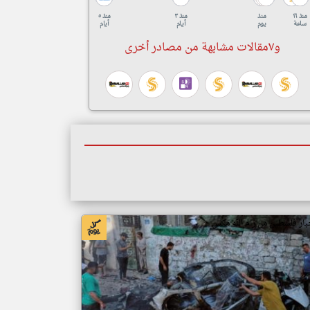
منذ ١٦
منذ
منذ ٣
منذ ٥
ساعة
يوم
أيام
أيام
و٧مقالات مشابهة من مصادر أخرى
بار فلسطين من رام الله مكس