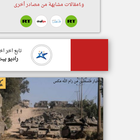
و٤مقالات مشابهة من مصادر أخرى
تابع اخر ا
راديو بيت ل
اخبار فلسطين من رام الله مكس