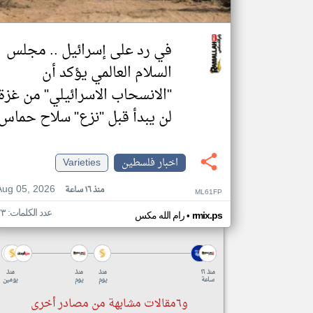
في رد على إسرائيل .. مجلس
السلام العالمي يؤكد أن
"الانسحاب الاسرائيلي" من غزة
لن يبدأ قبل "نزع" سلاح حماس
اخبار فلسطين
Varieties
Aug 05, 2026
منذ ١٦ ساعة
ML61FP
عدد الكلمات: ٢٣
•
rmix.ps
رام الله مكس
منذ ١٦
منذ
منذ
منذ
ساعة
يوم
يوم
يومين
و٦مقالات مشابهة من مصادر أخرى