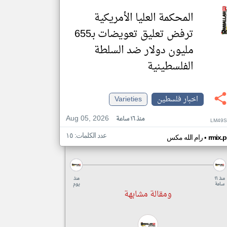
المحكمة العليا الأمريكية
ترفض تعليق تعويضات بـ655
مليون دولار ضد السلطة
الفلسطينية
اخبار فلسطين
Varieties
Aug 05, 2026
منذ ١٦ ساعة
LM49S
عدد الكلمات: ١٥
•
rmix.p
رام الله مكس
منذ ١٦
منذ
ساعة
يوم
ومقالة مشابهة