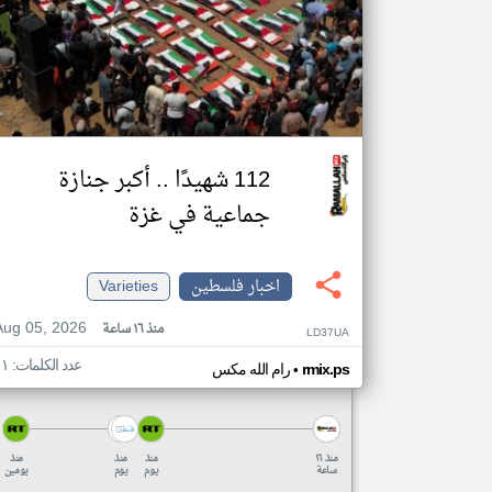
112 شهيدًا .. أكبر جنازة
جماعية في غزة
اخبار فلسطين
Varieties
Aug 05, 2026
منذ ١٦ ساعة
LD37UA
عدد الكلمات: ١١
•
rmix.ps
رام الله مكس
منذ ١٦
منذ
منذ
منذ
ساعة
يوم
يوم
يومين