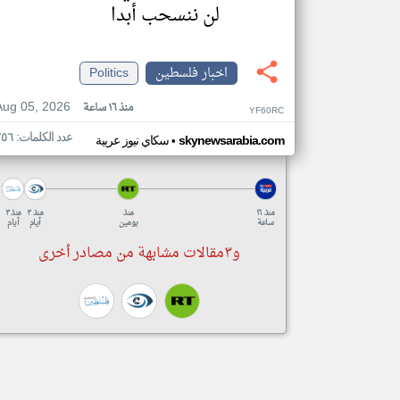
لن ننسحب أبدا
اخبار فلسطين
Politics
Aug 05, 2026
منذ ١٦ ساعة
YF60RC
عدد الكلمات: ٢٥٦
•
skynewsarabia.com
سكاي نيوز عربية
منذ ١٦
منذ
منذ ٣
منذ ٣
ساعة
يومين
أيام
أيام
و٣مقالات مشابهة من مصادر أخرى