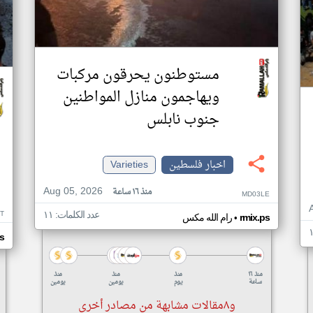
مستوطنون يحرقون مركبات
ويهاجمون منازل المواطنين
جنوب نابلس
اخبار فلسطين
Varieties
Aug 05, 2026
منذ ١٦ ساعة
MD03LE
T
عدد الكلمات: ١١
•
rmix.ps
رام الله مكس
s
منذ ١٦
منذ
منذ
منذ
ساعة
يوم
يومين
يومين
و٨مقالات مشابهة من مصادر أخرى