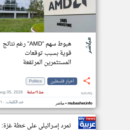
تعبر
المقالات
الموجوده
هنا عن
وجهة
هبوط سهم "AMD" رغم نتائج
نظر
كاتبيها.
قوية بسبب توقعات
المستثمرين المرتفعة
اخبار فلسطين
Politics
Aug 05, 2026
منذ ١٦ ساعة
NJ01RQ
عدد الكلمات: ٣١٠
•
mubasher.info
مباشر
تمرد إسرائيلي على خطة غزة: