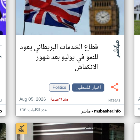
قطاع الخدمات البريطاني يعود
للنمو في يوليو بعد شهور
الانكماش
اخبار فلسطين
Politics
Aug 05, 2026
منذ ١٦ ساعة
U
NT29AS
عدد الكلمات: ١٦٢
•
mubasher.info
مباشر
o
اخبار فلسطين من مباشر
اخ