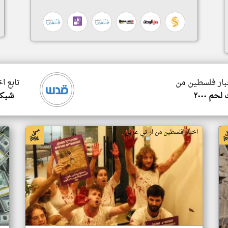
خبار فلسطين من
تابع ا
حم ٢٠٠٠
شبكة
اخبار فلسطين من ار تي عربي
اخ