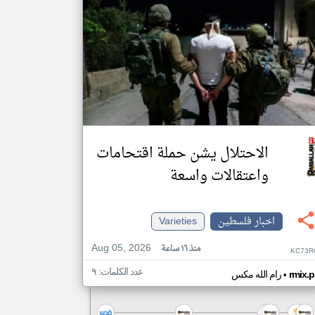
الاحتلال يشن حملة اقتحامات
واعتقالات واسعة
اخبار فلسطين
Varieties
Aug 05, 2026
منذ ١٦ ساعة
KC73R
عدد الكلمات: ٩
•
rmix.p
رام الله مكس