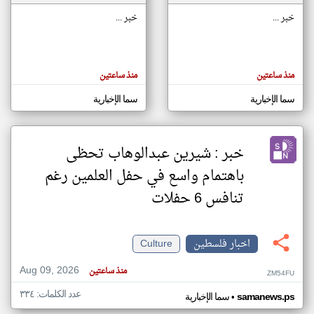
خبر ...
خبر ...
klyoum.com
تغيير الدولة
تعبر
مصادر الأخبار من فلسطين
المقالات
منذ ساعتين
منذ ساعتين
الموجوده
اخبار فلسطين على مدار الساعة
هنا عن
وجهة
سما الإخبارية
سما الإخبارية
نظر
أهم اخبار فلسطين العاجلة والمباشرة
كاتبيها.
خبر : شيرين عبدالوهاب تحظى
باهتمام واسع في حفل العلمين رغم
تنافس 6 حفلات
اخبار فلسطين
Culture
Aug 09, 2026
منذ ساعتين
ZM54FU
عدد الكلمات: ٣٣٤
•
samanews.ps
سما الإخبارية