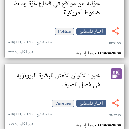
جزئية من مواقع في قطاع غزة وسط
ضغوط أمريكية
اخبار فلسطين
Politics
Aug 09, 2026
منذ ساعتين
PE34OS
عدد الكلمات: ٣٩٢
•
samanews.ps
سما الإخبارية
خبر : الألوان الأمثل للبشرة البرونزية
في فصل الصيف
اخبار فلسطين
Varieties
Aug 09, 2026
منذ ساعتين
TM37UB
عدد الكلمات: ١١٧
•
samanews.ps
سما الإخبارية