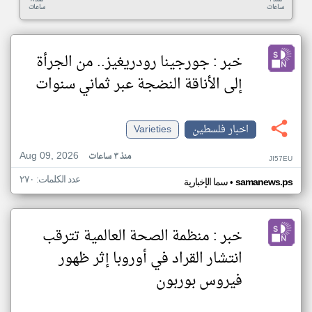
ساعات
ساعات
خبر : جورجينا رودريغيز.. من الجرأة
إلى الأناقة النضجة عبر ثماني سنوات
اخبار فلسطين
Varieties
Aug 09, 2026
منذ ٣ ساعات
JI57EU
عدد الكلمات: ٢٧٠
•
samanews.ps
سما الإخبارية
خبر : منظمة الصحة العالمية تترقب
انتشار القراد في أوروبا إثر ظهور
فيروس بوربون