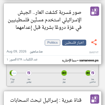
صور مُسربة كشفت العار.. الجيش
الإسرائيلي استخدم مسنَّين فلسطينيين
في غزة دروعًا بشرية قبل إعدامهما
اخبار فلسطين
Politics
Aug 09, 2026
منذ ساعتين
SV07YT
عدد الكلمات: ٥٦٩ الصور: ١
•
samanews.ps
سما الإخبارية
منذ
منذ
منذ
منذ ٣
ساعتين
يوم
يومين
أيام
قناة عبرية : إسرائيل تبحث انسحابات