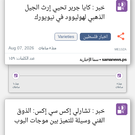
خبر : كايا جربر تحيي إرث الجيل
الذهبي لهوليوود في نيويورك
اخبار فلسطين
Varieties
Aug 07, 2026
منذ ٥ ساعات
ME13ZA
عدد الكلمات: ١٥٩
•
samanews.ps
سما الإخبارية
منذ ٥
منذ ١٠
ساعات
ساعات
خبر : تشارلي إكس سي إكس: الذوق
الفني وسيلة للتميز بين موجات البوب