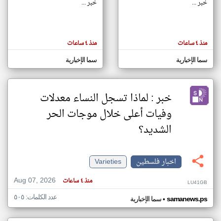
خبر ...
خبر ...
klyoum.com
تغيير الدولة
منذ ٤ ساعات
منذ ٤ ساعات
تعبر
مصادر الأخبار من فلسطين
المقالات
الموجوده
سما الإخبارية
سما الإخبارية
اخبار فلسطين على مدار الساعة
هنا عن
وجهة
نظر
أهم اخبار فلسطين العاجلة والمباشرة
كاتبيها.
خبر : لماذا تسجل النساء معدلات
وفيات أعلى خلال موجات الحر
الشديد؟
اخبار فلسطين
Varieties
Aug 07, 2026
منذ ٤ ساعات
LU41GB
عدد الكلمات: ٥٠٥
•
samanews.ps
سما الإخبارية