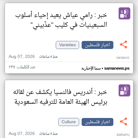
خبر : رامي عياش يعيد إحياء أسلوب
السبعينيات في كليب "عذّبيني"
اخبار فلسطين
Varieties
Aug 07, 2026
منذ ٥ ساعات
GK99VO
عدد الكلمات: ٢٣٧
•
samanews.ps
سما الإخبارية
خبر : أندريس فالنسيا يكشف عن لقائه
برئيس الهيئة العامة للترفيه السعودية
اخبار فلسطين
Culture
Aug 07, 2026
منذ ٥ ساعات
SW54PU