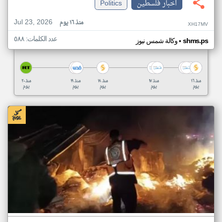
اخبار فلسطين
Politics
Jul 23, 2026
منذ ١٦ يوم
XH17MV
عدد الكلمات: ٥٨٨
•
shms.ps
وكالة شمس نيوز
منذ ١٦
منذ ١٧
منذ ١٨
منذ ١٩
منذ ٢٠
يوم
يوم
يوم
يوم
يوم