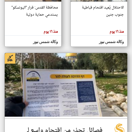
الاحتلال يُعيد اقتحام قباطية
محافظة القدس: قرار "اليونسكو"
جنوب جنين
يستدعي حماية دولية
klyoum.com
تغيير الدولة
تعبر
مصادر الأخبار من فلسطين
المقالات
منذ ١٦ يوم
منذ ١٦ يوم
الموجوده
اخبار فلسطين على مدار الساعة
هنا عن
وجهة
وكالة شمس نيوز
وكالة شمس نيوز
نظر
أهم اخبار فلسطين العاجلة والمباشرة
كاتبيها.
فصائل تحذر من اقتحام واسع لـ