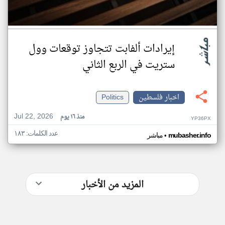
إيرادات ألفابت تتجاوز توقعات وول
ستريت في الربع الثاني
اخبار فلسطين
Politics
Jul 22, 2026
منذ ١٦ يوم
YP36PX
عدد الكلمات: ١٨٣
•
mubasher.info
مباشر
المزيد من الأخبار