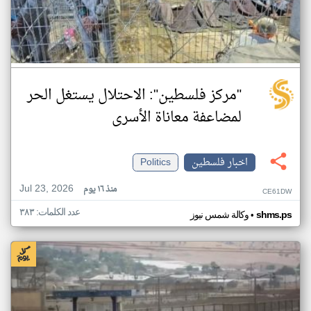
"مركز فلسطين": الاحتلال يستغل الحر
لمضاعفة معاناة الأسرى
اخبار فلسطين
Politics
Jul 23, 2026
منذ ١٦ يوم
CE61DW
عدد الكلمات: ٣٨٣
•
shms.ps
وكالة شمس نيوز