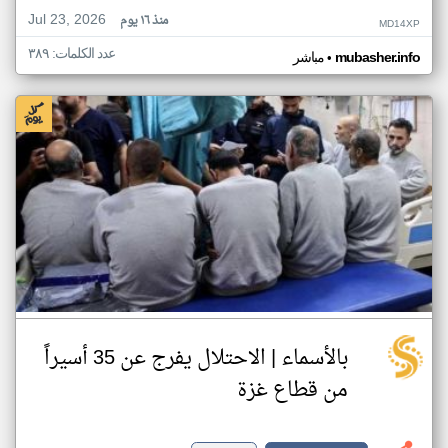
Jul 23, 2026
منذ ١٦ يوم
MD14XP
عدد الكلمات: ٣٨٩
•
mubasher.info
مباشر
بالأسماء | الاحتلال يفرج عن 35 أسيراً
من قطاع غزة