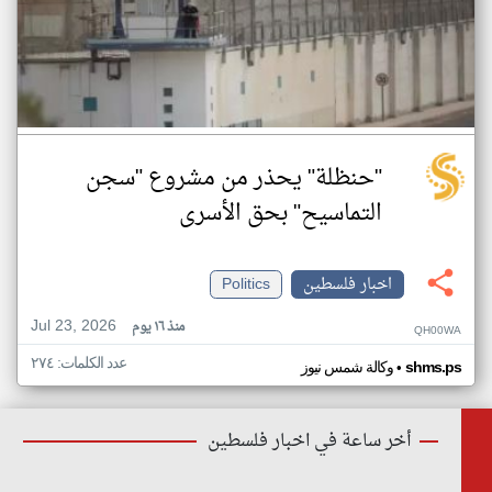
"حنظلة" يحذر من مشروع "سجن
التماسيح" بحق الأسرى
اخبار فلسطين
Politics
Jul 23, 2026
منذ ١٦ يوم
QH00WA
عدد الكلمات: ٢٧٤
•
shms.ps
وكالة شمس نيوز
أخر ساعة في اخبار فلسطين