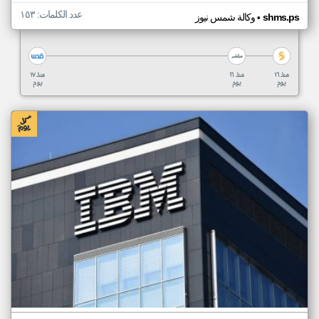
عدد الكلمات: ١٥٣
•
shms.ps
وكالة شمس نيوز
منذ ١٦
منذ ١٦
منذ ١٧
يوم
يوم
يوم