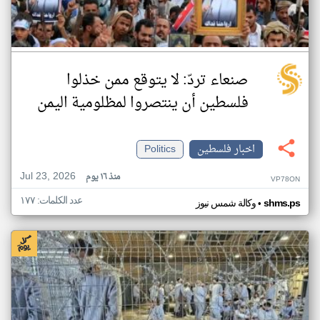
صنعاء تردّ: لا يتوقع ممن خذلوا
فلسطين أن ينتصروا لمظلومية اليمن
اخبار فلسطين
Politics
Jul 23, 2026
منذ ١٦ يوم
VP78ON
عدد الكلمات: ١٧٧
•
shms.ps
وكالة شمس نيوز