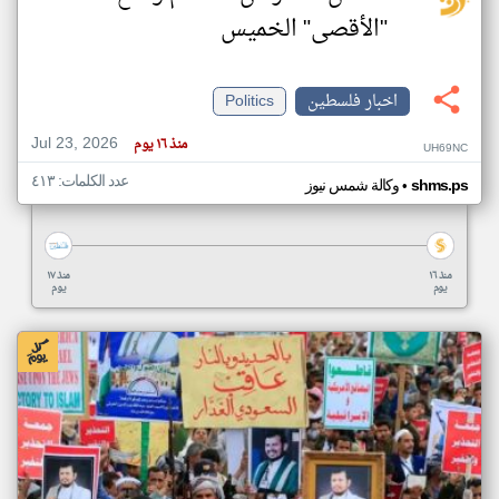
"الأقصى" الخميس
اخبار فلسطين
Politics
Jul 23, 2026
منذ ١٦ يوم
UH69NC
عدد الكلمات: ٤١٣
•
shms.ps
وكالة شمس نيوز
منذ ١٦
منذ ١٧
يوم
يوم