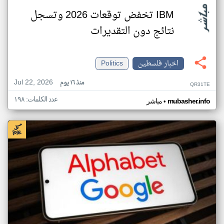
IBM تخفض توقعات 2026 وتسجل
نتائج دون التقديرات
اخبار فلسطين
Politics
Jul 22, 2026
منذ ١٦ يوم
QR31TE
عدد الكلمات: ١٩٨
•
mubasher.info
مباشر