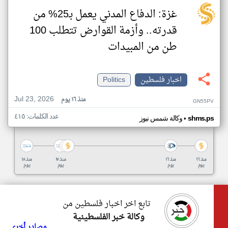
غزة: الدفاع المدني يعمل بـ25% من
قدرته.. وأزمة القوارض تتطلب 100
طن من المبيدات
اخبار فلسطين
Politics
Jul 23, 2026
منذ ١٦ يوم
GN55PV
عدد الكلمات: ٤١٥
•
shms.ps
وكالة شمس نيوز
منذ ١٦
منذ ١٦
منذ ١٧
منذ ١٨
يوم
يوم
يوم
يوم
تابع اخر اخبار فلسطين من
وكالة خبر الفلسطينية
مصادر أخرى