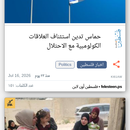
حماس تدين استئناف العلاقات
الكولومبية مع الاحتلال
اخبار فلسطين
Politics
Jul 16, 2026
منذ ٢٣ يوم
KI61AW
عدد الكلمات: ١٥١
•
felesteen.ps
فلسطين أون لاين