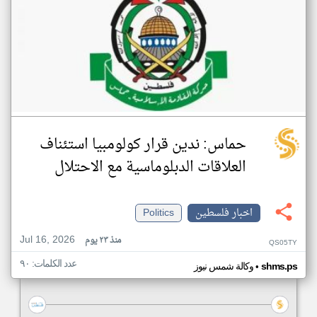
حماس: ندين قرار كولومبيا استئناف
العلاقات الدبلوماسية مع الاحتلال
اخبار فلسطين
Politics
Jul 16, 2026
منذ ٢٣ يوم
QS05TY
عدد الكلمات: ٩٠
•
shms.ps
وكالة شمس نيوز