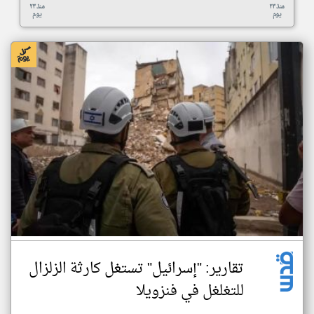
منذ ٢٣
منذ ٢٣
يوم
يوم
تقارير: "إسرائيل" تستغل كارثة الزلزال
للتغلغل في فنزويلا