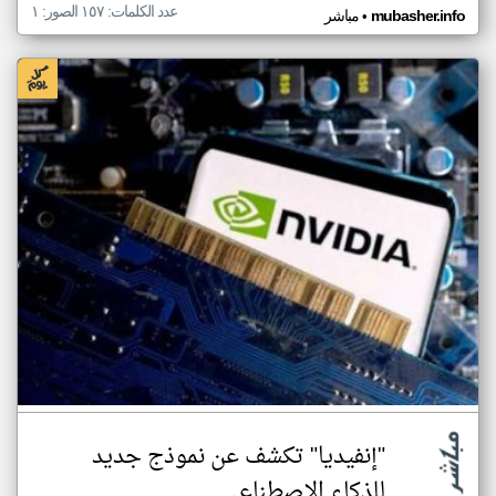
عدد الكلمات: ١٥٧ الصور: ١
•
mubasher.info
مباشر
"إنفيديا" تكشف عن نموذج جديد
للذكاء الاصطناعي