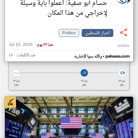
حسام أبو صفية: اعملوا بأية وسيلة
لإخراجي من هذا المكان
اخبار فلسطين
Politics
Jul 16, 2026
منذ ٢٣ يوم
GG45IS
عدد الكلمات: ٤٨٠
•
palsawa.com
وكالة سوا الإخبارية
منذ ٢٣
منذ ٢٣
منذ ٢٣
يوم
يوم
يوم