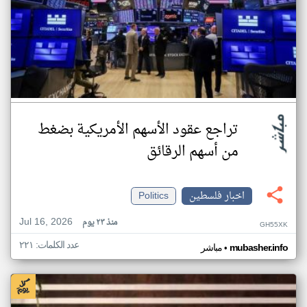
تراجع عقود الأسهم الأمريكية بضغط
من أسهم الرقائق
اخبار فلسطين
Politics
Jul 16, 2026
منذ ٢٣ يوم
GH55XK
عدد الكلمات: ٢٢١
•
mubasher.info
مباشر