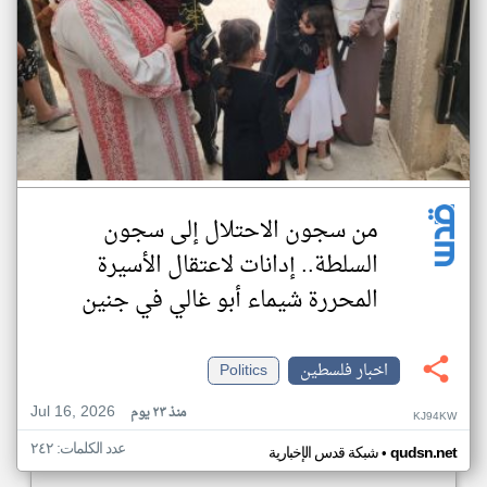
من سجون الاحتلال إلى سجون
السلطة.. إدانات لاعتقال الأسيرة
المحررة شيماء أبو غالي في جنين
اخبار فلسطين
Politics
Jul 16, 2026
منذ ٢٣ يوم
KJ94KW
عدد الكلمات: ٢٤٢
•
qudsn.net
شبكة قدس الإخبارية