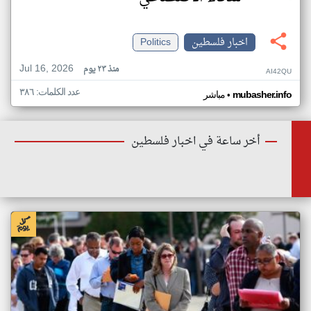
اخبار فلسطين
Politics
Jul 16, 2026
منذ ٢٣ يوم
AI42QU
عدد الكلمات: ٣٨٦
•
mubasher.info
مباشر
أخر ساعة في اخبار فلسطين