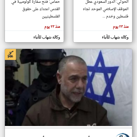
الحوثي: الدور السعودي عطّل
حماس: فتح سفارة كولومبية في
الموقف الإسلامي الموحد تجاه
القدس اعتداء على حقوق
فلسطين وخدم ...
الفلسطينيين
klyoum.com
تغيير الدولة
منذ ٢٣ يوم
منذ ٢٣ يوم
تعبر
مصادر الأخبار من فلسطين
المقالات
الموجوده
وكالة شهاب للأنباء
وكالة شهاب للأنباء
اخبار فلسطين على مدار الساعة
هنا عن
وجهة
نظر
أهم اخبار فلسطين العاجلة والمباشرة
كاتبيها.