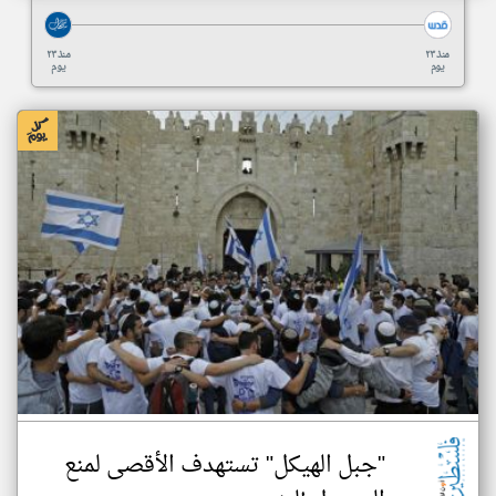
منذ ٢٣
منذ ٢٣
يوم
يوم
"جبل الهيكل" تستهدف الأقصى لمنع