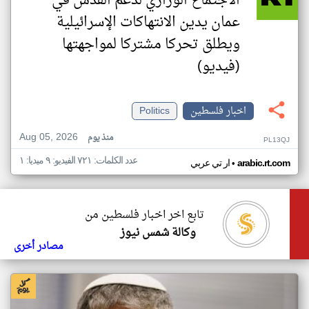
الاجتماع الوزاري لدعم القدس في
عمان يدين الانتهاكات الإسرائيلية
ويطلق تحركا مشتركا لمواجهتها
(فيديو)
اخبار فلسطين
Politics
Aug 05, 2026
منذ يوم
PL13QJ
عدد الكلمات: ٧٢١ الفيديو: ٩ ميديا: ١
•
arabic.rt.com
ار تي عربي
تابع اخر اخبار فلسطين من
وكالة شمس نيوز
مصادر أخرى