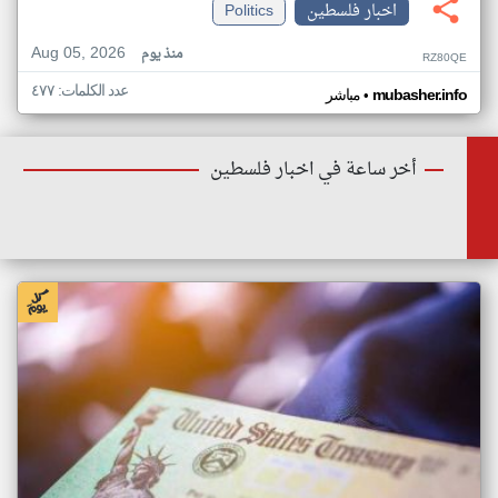
اخبار فلسطين
Politics
Aug 05, 2026
منذ يوم
RZ80QE
عدد الكلمات: ٤٧٧
•
mubasher.info
مباشر
أخر ساعة في اخبار فلسطين