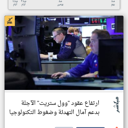
منذ
منذ
منذ ٣
منذ ٤
يوم
يومين
أيام
أيام
ارتفاع عقود "وول ستريت" الآجلة
بدعم آمال التهدئة وضغوط التكنولوجيا