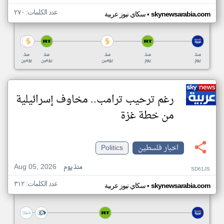
عدد الكلمات: ٢٧٠
•
skynewsarabia.com
سكاي نيوز عربية
منذ
منذ
منذ
منذ
منذ
يوم
يوم
يومين
يومين
يومين
رغم ترحيب ترامب.. مخاوف إسرائيلية
من خطة غزة
اخبار فلسطين
Politics
Aug 05, 2026
منذ يوم
SD61JS
عدد الكلمات: ٣١٢
•
skynewsarabia.com
سكاي نيوز عربية