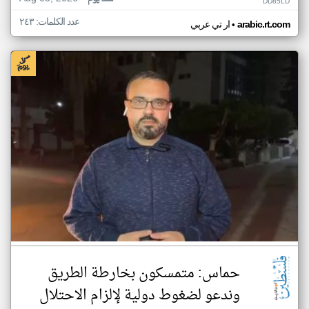
DD85LD
عدد الكلمات: ٢٤٣
•
arabic.rt.com
ار تي عربي
حماس: متمسكون بخارطة الطريق
وندعو لضغوط دولية لإلزام الاحتلال