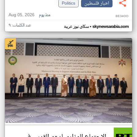
اخبار فلسطين
Politics
Aug 05, 2026
منذ يوم
BE34OO
عدد الكلمات: ٩
•
skynewsarabia.com
سكاي نيوز عربية