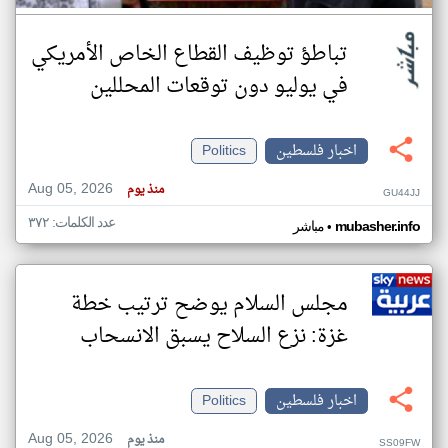
تباطؤ توظيف القطاع الخاص الأمريكي
في يوليو دون توقعات المحللين
اخبار فلسطين
Politics
Aug 05, 2026
منذ يوم
GU44JJ
عدد الكلمات: ٣٧٢
•
mubasher.info
مباشر
مجلس السلام يوضح ترتيب خطة
غزة: نزع السلاح يسبق الانسحاب
اخبار فلسطين
Politics
Aug 05, 2026
منذ يوم
SS09FW