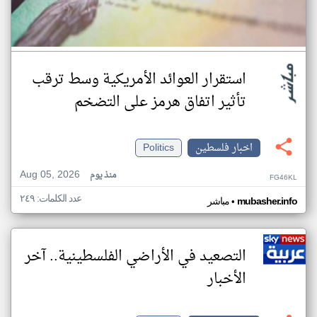
استقرار العوائد الأمريكية وسط ترقب
تأثير اتفاق هرمز على التضخم
اخبار فلسطين
Politics
Aug 05, 2026
منذ يوم
FG46KL
عدد الكلمات: ٢٤٩
•
mubasher.info
مباشر
التصعيد في الأراضي الفلسطينية.. آخر
الأخبار