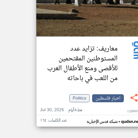
معاريف: تزايد عدد
المستوطنين المقتحمين
للأقصى ومنع الأطفال العرب
من اللعب في باحاته
اخبار فلسطين
Politics
Jul 30, 2026
منذ ٨ أيام
LQ96D
عدد الكلمات: ١٦٤
•
qudsn.ne
شبكة قدس الإخبارية