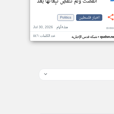
انقضت ولم تنقضِ تبِعاتُها بعد
اخبار فلسطين
Politics
Jul 30, 2026
منذ ٨ أيام
BV86I
عدد الكلمات: ٥٤٦
•
qudsn.ne
شبكة قدس الإخبارية