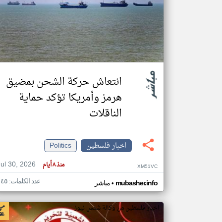
تعبر
المقالات
الموجوده
هنا عن
وجهة
نظر
انتعاش حركة الشحن بمضيق
كاتبيها.
هرمز وأمريكا تؤكد حماية
الناقلات
اخبار فلسطين
Politics
Jul 30, 2026
منذ ٨ أيام
XM51VC
عدد الكلمات: ١٤٥
•
mubasher.info
مباشر
اخبار فلسطين من وكالة شمس نيوز