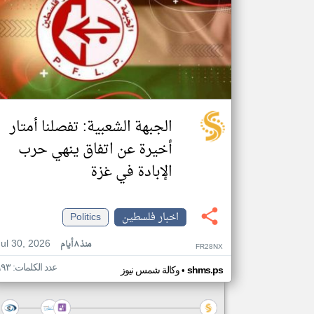
الجبهة الشعبية: تفصلنا أمتار
أخيرة عن اتفاق ينهي حرب
الإبادة في غزة
اخبار فلسطين
Politics
Jul 30, 2026
منذ ٨ أيام
FR28NX
عدد الكلمات: ٩٩٣
•
shms.ps
وكالة شمس نيوز