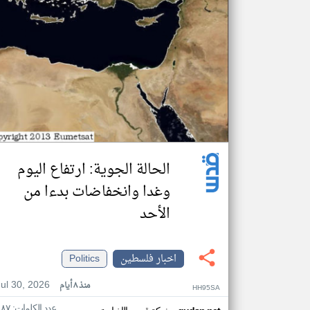
الحالة الجوية: ارتفاع اليوم
وغدا وانخفاضات بدءا من
الأحد
اخبار فلسطين
Politics
Jul 30, 2026
منذ ٨ أيام
HH95SA
عدد الكلمات: ١٨٧