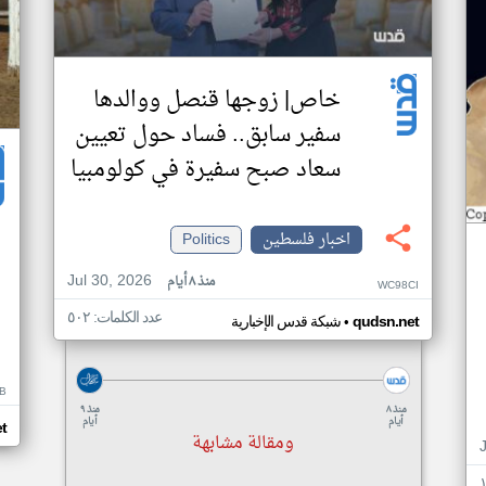
خاص| زوجها قنصل ووالدها
سفير سابق.. فساد حول تعيين
سعاد صبح سفيرة في كولومبيا
اخبار فلسطين
Politics
Jul 30, 2026
منذ ٨ أيام
WC98CI
عدد الكلمات: ٥٠٢
•
qudsn.net
شبكة قدس الإخبارية
B
منذ ٨
منذ ٩
أيام
أيام
t
ومقالة مشابهة