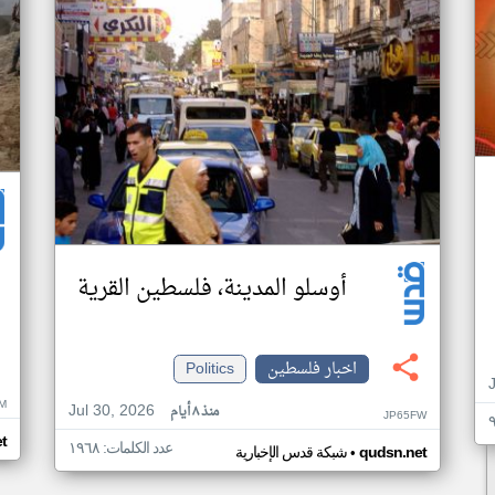
أوسلو المدينة، فلسطين القرية
اخبار فلسطين
Politics
M
Jul 30, 2026
منذ ٨ أيام
JP65FW
t
عدد الكلمات: ١٩٦٨
•
qudsn.net
شبكة قدس الإخبارية