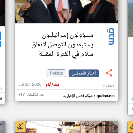
مسؤولون إسرائيليون
يستبعدون التوصل لاتفاق
سلام في الفترة المقبلة
اخبار فلسطين
Politics
Jul 30, 2026
منذ ٨ أيام
PC48JS
TI
عدد الكلمات: ١٤٢
•
qudsn.net
شبكة قدس الإخبارية
t
اخبار فلسطين من شبكة قدس الإخبارية
اخ