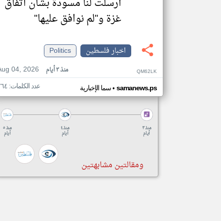
أرسلت لنا مسودة بشأن اتفاق
غزة و"لم نوافق عليها"
اخبار فلسطين
Politics
Aug 04, 2026
منذ ٣ أيام
QM62LK
عدد الكلمات: ٢٦٤
•
samanews.ps
سما الإخبارية
منذ ٣
منذ ٤
منذ ٥
أيام
أيام
أيام
ومقالتين مشابهتين