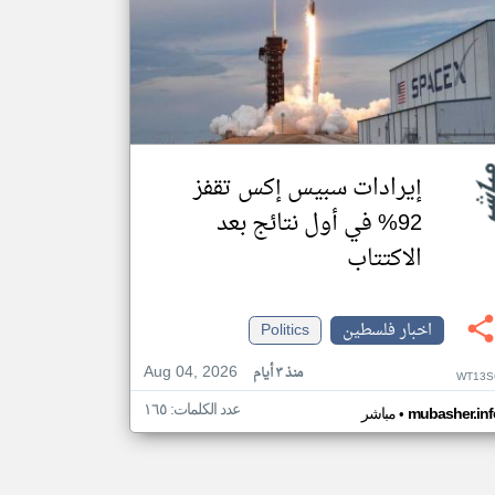
إيرادات سبيس إكس تقفز
92% في أول نتائج بعد
الاكتتاب
اخبار فلسطين
Politics
Aug 04, 2026
منذ ٣ أيام
WT13S
عدد الكلمات: ١٦٥
•
mubasher.inf
مباشر