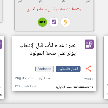
أيام
أيام
أيام
أيام
و٣مقالات مشابهة من مصادر أخرى
خبر : غذاء الأب قبل الإنجاب
يؤثر على صحة المولود
اخبار فلسطين
Varieties
Aug 05, 2026
منذ ٣ أيام
WT43FI
عدد الكلمات: ٢٦٧
•
J
samanews.ps
سما الإخبارية
s