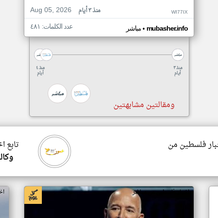
Aug 05, 2026
منذ ٣ أيام
WI77IX
عدد الكلمات: ٤٨١
•
mubasher.info
مباشر
منذ ٣
منذ ٤
أيام
أيام
ومقالتين مشابهتين
خبار فلسطين من
تابع ا
وكال
اخبار فلسطين من مباشر
اخ