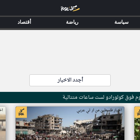
سياسة
رياضة
أقتصاد
أجدد الاخبار
وم فوق كولورادو لست ساعات متتالية
اخبار فلسطين من ار تي عربي
اخ