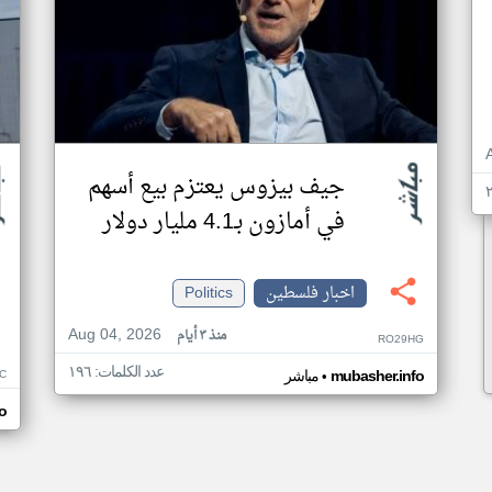
جيف بيزوس يعتزم بيع أسهم
في أمازون بـ4.1 مليار دولار
اخبار فلسطين
Politics
Aug 04, 2026
منذ ٣ أيام
RO29HG
عدد الكلمات: ١٩٦
•
C
mubasher.info
مباشر
o