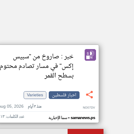
خبر : صاروخ من "سبيس
إكس" في مسار تصادم محتوم
بسطح القمر
اخبار فلسطين
Varieties
Aug 05, 2026
منذ ٣ أيام
NO07DV
عدد الكلمات: ٤١٣
•
samanews.ps
سما الإخبارية