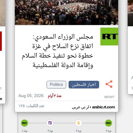
مجلس الوزراء السعودي:
اتفاق نزع السلاح في غزة
خطوة نحو تنفيذ خطة السلام
وإقامة الدولة الفلسطينية
اخبار فلسطين
Politics
T
Aug 05, 2026
منذ ٣ أيام
NE69IT
m
عدد الكلمات: ١٢٥
•
arabic.rt.com
ار تي عربي
منذ ٣
منذ ٣
منذ ٣
منذ ٤