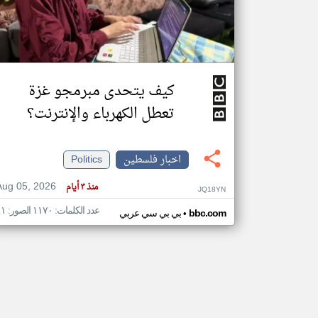
تعبر
المقالات
الموجوده
كيف يتحدى مبرمجو غزة
هنا عن
وجهة
نظر
تعطل الكهرباء والإنترنت؟
كاتبيها.
اخبار فلسطين
Politics
Aug 05, 2026
منذ ٣ أيام
JQ18YN
عدد الكلمات: ١١٧٠ الصور: ١١
•
bbc.com
بي بي سي عربي