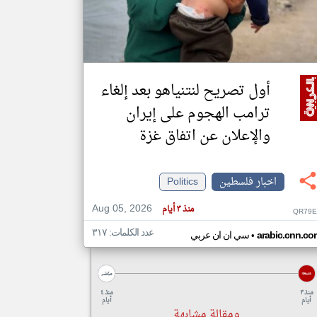
klyoum.com
تغيير الدولة
مصادر الأخبار من فلسطين
أول تصريح لنتنياهو بعد إلغاء
اخبار فلسطين على مدار الساعة
ترامب الهجوم على إيران
أهم اخبار فلسطين العاجلة والمباشرة
والإعلان عن اتفاق غزة
اخبار فلسطين
Politics
Aug 05, 2026
منذ ٣ أيام
QR79E
عدد الكلمات: ٣١٧
•
arabic.cnn.co
سي ان ان عربي
منذ ٣
منذ ٤
أيام
أيام
ومقالة مشابهة