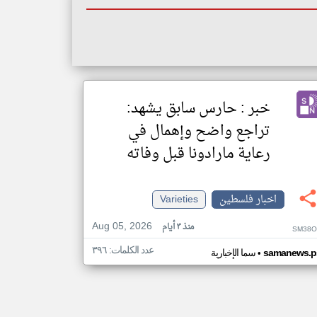
خبر : حارس سابق يشهد:
تراجع واضح وإهمال في
رعاية مارادونا قبل وفاته
اخبار فلسطين
Varieties
Aug 05, 2026
منذ ٣ أيام
SM38O
عدد الكلمات: ٣٩٦
•
samanews.p
سما الإخبارية