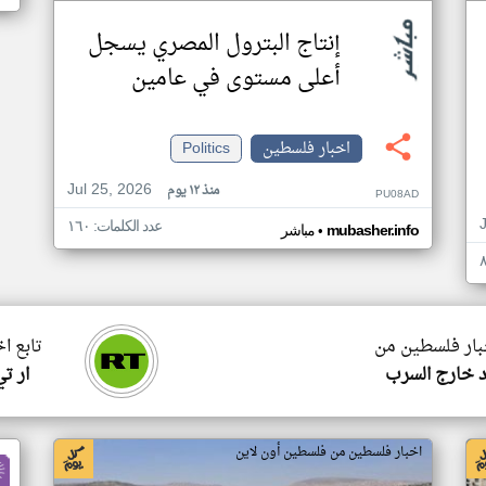
إنتاج البترول المصري يسجل
أعلى مستوى في عامين
اخبار فلسطين
Politics
Jul 25, 2026
منذ ١٢ يوم
PU08AD
عدد الكلمات: ١٦٠
•
mubasher.info
مباشر
خبار فلسطين من
تابع ا
 خارج السرب
ار ت
اخبار فلسطين من فلسطين أون لاين