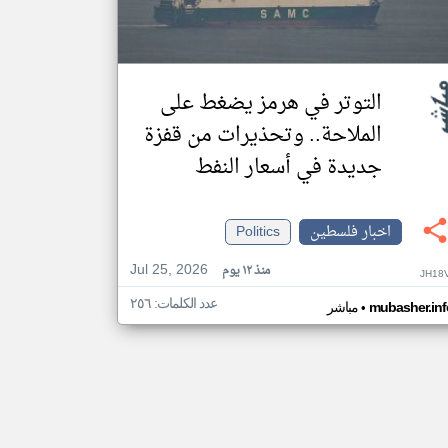
التوتر في هرمز يضغط على
الملاحة.. وتحذيرات من قفزة
جديدة في أسعار النفط
اخبار فلسطين
Politics
Jul 25, 2026
منذ ١٢ يوم
JH18
عدد الكلمات: ٢٥٦
•
mubasher.inf
مباشر