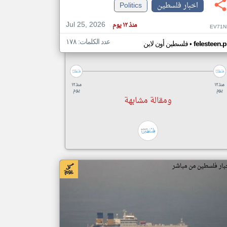
اخبار فلسطين
Politics
Jul 25, 2026
منذ ١٢ يوم
EV71N
عدد الكلمات: ١٧٨
•
felesteen.p
فلسطين أون لاين
منذ ١٢
منذ ١٢
يوم
يوم
ومقالة مشابهة
بار فلسطين من مباشر