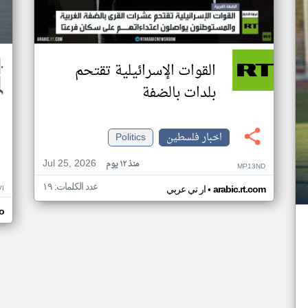
القوات الإسرائيلية تقتحم
بلدات بالضفة
اخبار فلسطين
Politics
Jul 25, 2026
منذ ١٢ يوم
MP13ND
عدد الكلمات: ١٩
•
VI
arabic.rt.com
ار تي عربي
o