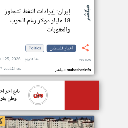
إيران: إيرادات النفط تتجاوز
18 مليار دولار رغم الحرب
والعقوبات
اخبار فلسطين
Politics
Jul 25, 2026
منذ ١٢ يوم
YX71NW
عدد الكلمات: ٨٦
•
mubasher.info
مباشر
تابع اخر ا
وطن يغرد
اخبار فلسطين من فلسطين أون لاين