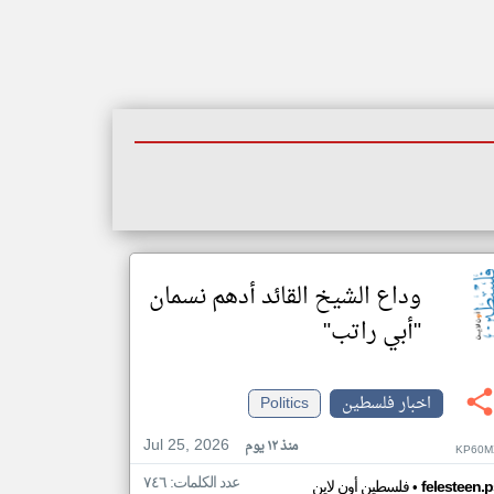
وداع الشيخ القائد أدهم نسمان
"أبي راتب"
اخبار فلسطين
Politics
Jul 25, 2026
منذ ١٢ يوم
KP60M
عدد الكلمات: ٧٤٦
•
felesteen.p
فلسطين أون لاين