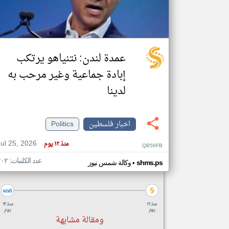
تعبر
المقالات
عمدة لندن: نتنياهو يرتكب
الموجوده
هنا عن
إبادة جماعية وغير مرحب به
وجهة
نظر
كاتبيها.
لدينا
اخبار فلسطين
Politics
Jul 25, 2026
منذ ١٢ يوم
QB56FB
عدد الكلمات: ٢٠٢
•
shms.ps
وكالة شمس نيوز
منذ ١٢
منذ ١٣
يوم
يوم
ومقالة مشابهة