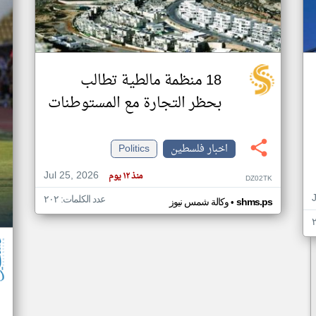
18 منظمة مالطية تطالب
بحظر التجارة مع المستوطنات
اخبار فلسطين
Politics
Jul 25, 2026
منذ ١٢ يوم
DZ02TK
عدد الكلمات: ٢٠٢
•
shms.ps
وكالة شمس نيوز