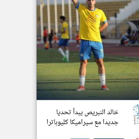
klyoum.com
تغيير الدولة
مصادر الأخبار من فلسطين
اخبار فلسطين على مدار الساعة
أهم اخبار فلسطين العاجلة والمباشرة
خالد النبريص يبدأ تحديا
جديدا مع سيراميكا كليوباترا