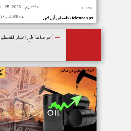
Jul 25, 2026
منذ ١٢ يوم
OI17GL
عدد الكلمات: ١٧٨
•
felesteen.ps
فلسطين أون لاين
أخر ساعة في اخبار فلسطين
اخبار فلسطين من مباشر