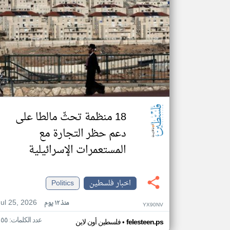
18 منظمة تحثّ مالطا على
دعم حظر التجارة مع
المستعمرات الإسرائيلية
اخبار فلسطين
Politics
Jul 25, 2026
منذ ١٢ يوم
YX90NV
عدد الكلمات: ١٥٥
•
felesteen.ps
فلسطين أون لاين