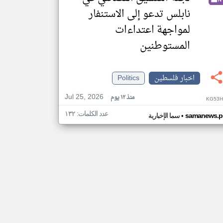
نابلس تدعو إلى الاستنفار
لمواجهة اعتداءات
المستوطنين
اخبار فلسطين
Politics
Jul 25, 2026
منذ ١٢ يوم
KG53H
عدد الكلمات: ١٣٢
•
samanews.p
سما الإخبارية