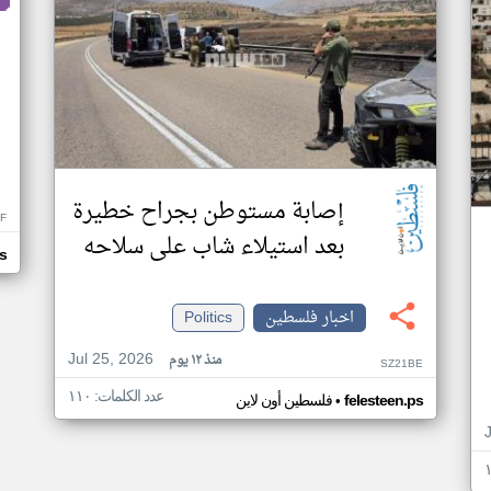
إصابة مستوطن بجراح خطيرة
F
بعد استيلاء شاب على سلاحه
s
اخبار فلسطين
Politics
Jul 25, 2026
منذ ١٢ يوم
SZ21BE
عدد الكلمات: ١١٠
•
felesteen.ps
فلسطين أون لاين