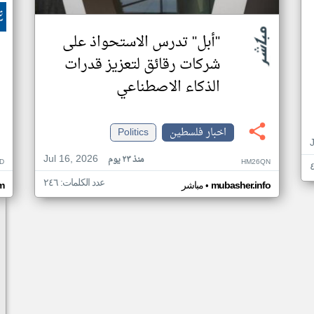
"أبل" تدرس الاستحواذ على
شركات رقائق لتعزيز قدرات
الذكاء الاصطناعي
اخبار فلسطين
Politics
Jul 16, 2026
منذ ٢٣ يوم
ID
HM26QN
عدد الكلمات: ٢٤٦
•
mubasher.info
مباشر
m