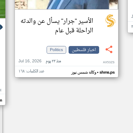
الأسير "جرار" يسأل عن والدته
الراحلة قبل عام
اخبار فلسطين
Politics
Jul 16, 2026
منذ ٢٣ يوم
AX53ZS
عدد الكلمات: ١٦٨
•
shms.ps
وكالة شمس نيوز
E
m