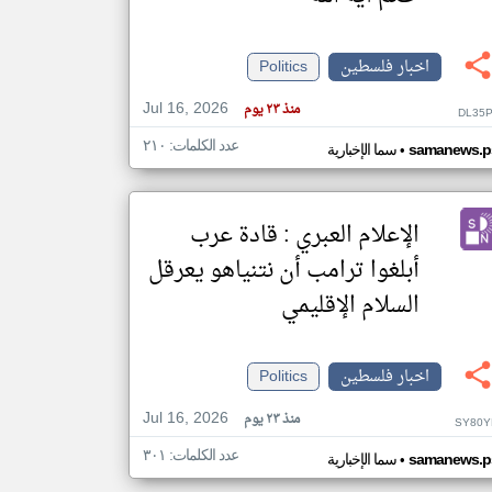
اخبار فلسطين
Politics
klyoum.com
تغيير الدولة
Jul 16, 2026
مصادر الأخبار من فلسطين
منذ ٢٣ يوم
DL35P
اخبار فلسطين على مدار الساعة
عدد الكلمات: ٢١٠
•
samanews.p
سما الإخبارية
أهم اخبار فلسطين العاجلة والمباشرة
الإعلام العبري : قادة عرب
أبلغوا ترامب أن نتنياهو يعرقل
السلام الإقليمي
اخبار فلسطين
Politics
Jul 16, 2026
منذ ٢٣ يوم
SY80Y
عدد الكلمات: ٣٠١
•
samanews.p
سما الإخبارية