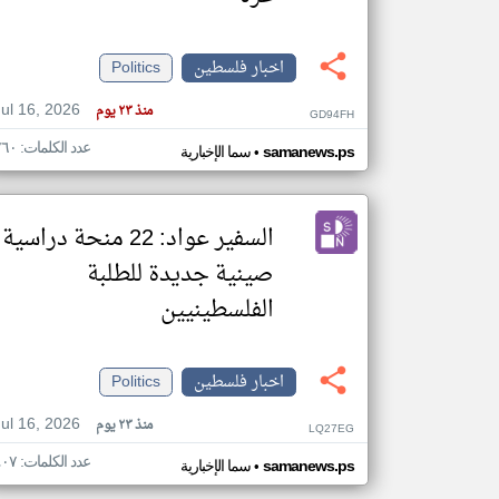
اخبار فلسطين
Politics
تعبر
Jul 16, 2026
منذ ٢٣ يوم
المقالات
GD94FH
الموجوده
هنا عن
عدد الكلمات: ٢٦٠
•
samanews.ps
سما الإخبارية
وجهة
نظر
كاتبيها.
السفير عواد: 22 منحة دراسية
صينية جديدة للطلبة
الفلسطينيين
اخبار فلسطين
Politics
Jul 16, 2026
منذ ٢٣ يوم
LQ27EG
عدد الكلمات: ٤٠٧
•
samanews.ps
سما الإخبارية