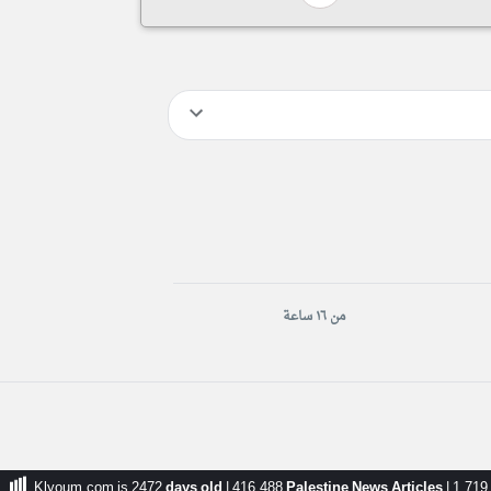
من ١٦ ساعة
Klyoum.com is 2472
days old
|
416,488
Palestine News Articles
|
1,719