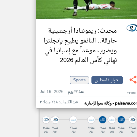
محدث: ريمونتادا أرجنتينية
حارقة.. التانغو يطيح بإنجلترا
ويضرب موعداً مع إسبانيا في
نهائي كأس العالم 2026
اخبار فلسطين
Sports
Jul 16, 2026
منذ ٢٣ يوم
YP08T
عدد الكلمات: ٢٤٨ ميديا: ٣
•
palsawa.co
وكالة سوا الإخبارية
منذ ٢٣
منذ ٢٤
منذ ٢٤
منذ ٢٥
منذ ٢٥
منذ ٢٦
منذ ٢٧
منذ ٢٨
يوم
يوم
يوم
يوم
يوم
يوم
يوم
يوم