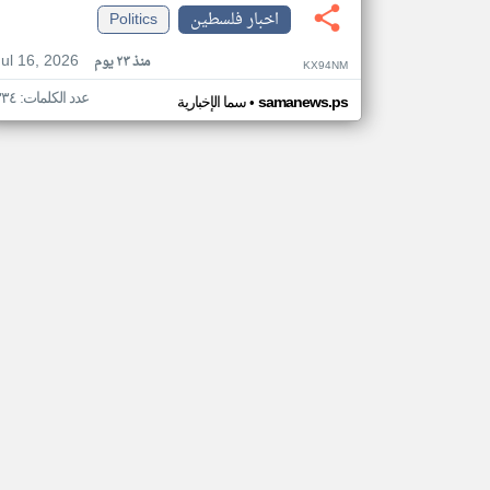
اخبار فلسطين
Politics
Jul 16, 2026
منذ ٢٣ يوم
KX94NM
عدد الكلمات: ٣٣٤
•
samanews.ps
سما الإخبارية