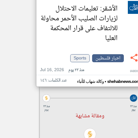
الأشقر: تعليمات الاحتلال
لزيارات الصليب الأحمر محاولة
للالتفاف على قرار المحكمة
العليا
اخبار فلسطين
Sports
Jul 16, 2026
منذ ٢٣ يوم
IA80
عدد الكلمات: ١٤٦
•
shehabnews.co
وكالة شهاب للأنباء
منذ ٢٣
منذ ٢٣
يوم
يوم
ومقالة مشابهة