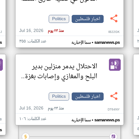
اخبار فلسطين
Politics
Jul 16, 2026
منذ ٢٣ يوم
J
IB22GK
عدد الكلمات: ٣٥٥
•
samanews.ps
سما الإخبارية
s
الاحتلال يدمر منزلين بدير
البلح والمغازي وإصابات بغزة..
اخبار فلسطين
Politics
Jul 16, 2026
منذ ٢٣ يوم
DT64NY
عدد الكلمات: ١٠٦
•
B
samanews.ps
سما الإخبارية
s