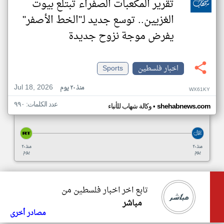
تقرير المكعبات الصفراء تبتلع بيوت
الغزيين.. توسع جديد لـ"الخط الأصفر"
يفرض موجة نزوح جديدة
اخبار فلسطين
Sports
Jul 18, 2026
منذ ٢٠ يوم
WX61KY
عدد الكلمات: ٩٩٠
•
shehabnews.com
وكالة شهاب للأنباء
منذ ٢٠
منذ ٢٠
يوم
يوم
تابع اخر اخبار فلسطين من
مباشر
مصادر أخرى