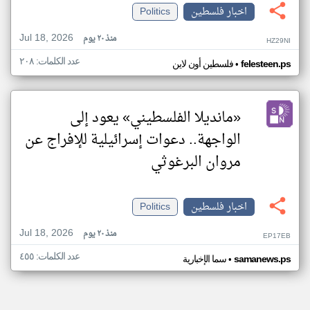
اخبار فلسطين
Politics
Jul 18, 2026
منذ ٢٠ يوم
HZ29NI
عدد الكلمات: ٢٠٨
•
felesteen.ps
فلسطين أون لاين
«مانديلا الفلسطيني» يعود إلى
الواجهة.. دعوات إسرائيلية للإفراج عن
مروان البرغوثي
اخبار فلسطين
Politics
Jul 18, 2026
منذ ٢٠ يوم
EP17EB
عدد الكلمات: ٤٥٥
•
samanews.ps
سما الإخبارية