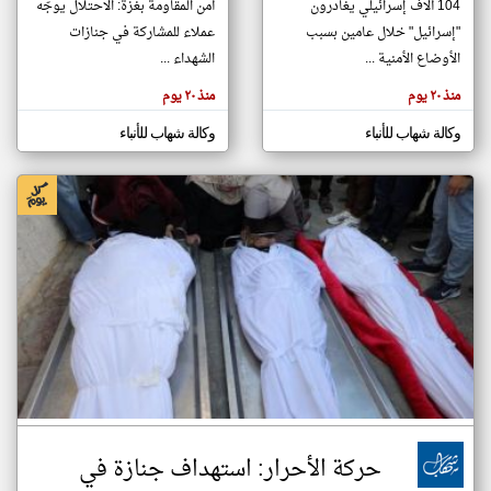
104 آلاف إسرائيلي يغادرون
أمن المقاومة بغزة: الاحتلال يوجّه
"إسرائيل" خلال عامين بسبب
عملاء للمشاركة في جنازات
الأوضاع الأمنية ...
الشهداء ...
klyoum.com
تغيير الدولة
منذ ٢٠ يوم
منذ ٢٠ يوم
تعبر
مصادر الأخبار من فلسطين
المقالات
الموجوده
وكالة شهاب للأنباء
وكالة شهاب للأنباء
اخبار فلسطين على مدار الساعة
هنا عن
وجهة
نظر
أهم اخبار فلسطين العاجلة والمباشرة
كاتبيها.
حركة الأحرار: استهداف جنازة في