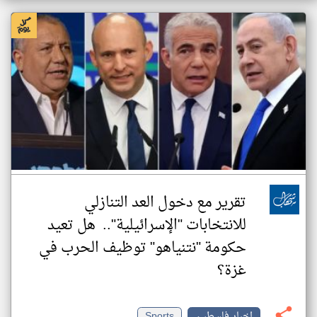
تقرير مع دخول العد التنازلي
للانتخابات "الإسرائيلية".. هل تعيد
حكومة "نتنياهو" توظيف الحرب في
غزة؟
اخبار فلسطين
Sports