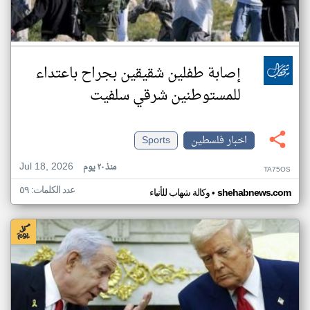
إصابة طفلين شقيقين بجراح باعتداء
للمستوطنين شرقي سلفيت
اخبار فلسطين
Sports
Jul 18, 2026
منذ ٢٠ يوم
TA75OS
عدد الكلمات: ٥٩
•
shehabnews.com
وكالة شهاب للأنباء