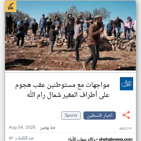
مواجهات مع مستوطنين عقب هجوم
على أطراف المغير شمال رام الله
اخبار فلسطين
Sports
Aug 04, 2026
منذ يومين
WB22YF
عدد الكلمات: ٥٢
•
shehabnews.com
وكالة شهاب للأنباء