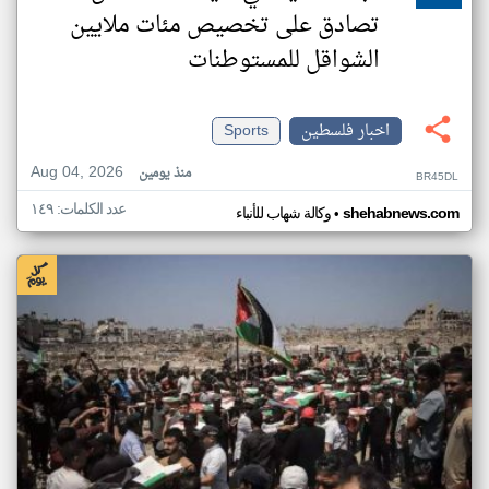
تصادق على تخصيص مئات ملايين
الشواقل للمستوطنات
اخبار فلسطين
Sports
Aug 04, 2026
منذ يومين
BR45DL
عدد الكلمات: ١٤٩
•
shehabnews.com
وكالة شهاب للأنباء