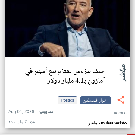
جيف بيزوس يعتزم بيع أسهم في
أمازون بـ4.1 مليار دولار
اخبار فلسطين
Politics
Aug 04, 2026
منذ يومين
RO29HG
عدد الكلمات: ١٩٦
•
mubasher.info
مباشر