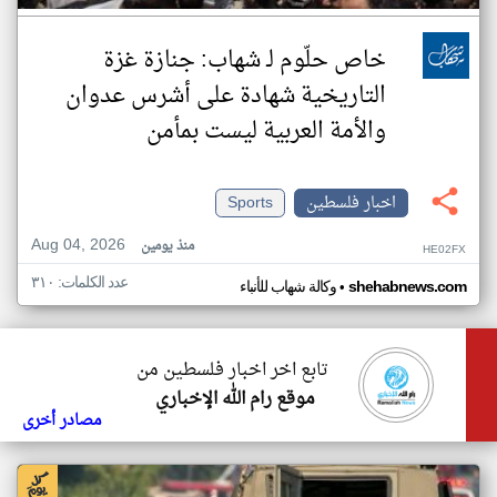
خاص حلّوم لـ شهاب: جنازة غزة
التاريخية شهادة على أشرس عدوان
والأمة العربية ليست بمأمن
اخبار فلسطين
Sports
Aug 04, 2026
منذ يومين
HE02FX
عدد الكلمات: ٣١٠
•
shehabnews.com
وكالة شهاب للأنباء
تابع اخر اخبار فلسطين من
موقع رام الله الإخباري
مصادر أخرى