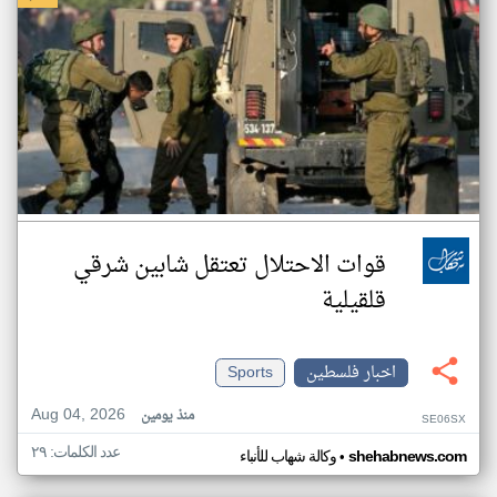
قوات الاحتلال تعتقل شابين شرقي
قلقيلية
اخبار فلسطين
Sports
Aug 04, 2026
منذ يومين
SE06SX
عدد الكلمات: ٢٩
•
shehabnews.com
وكالة شهاب للأنباء