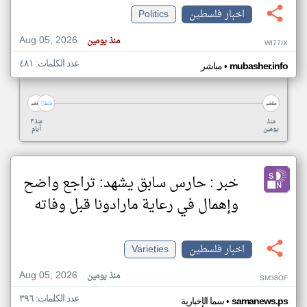
اخبار فلسطين
Politics
Aug 05, 2026
منذ يومين
WI77IX
عدد الكلمات: ٤٨١
•
mubasher.info
مباشر
منذ
منذ ٣
يومين
أيام
خبر : حارس سابق يشهد: تراجع واضح
وإهمال في رعاية مارادونا قبل وفاته
اخبار فلسطين
Varieties
Aug 05, 2026
منذ يومين
SM38OF
عدد الكلمات: ٣٩٦
•
samanews.ps
سما الإخبارية