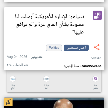
نتنياهو: الإدارة الأمريكية أرسلت لنا
مسودة بشأن اتفاق غزة و"لم نوافق
عليها"
اخبار فلسطين
Politics
Aug 04, 2026
منذ يومين
QM62LK
عدد الكلمات: ٢٦٤
•
samanews.ps
سما الإخبارية
منذ
منذ ٣
منذ ٤
يومين
أيام
أيام