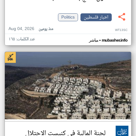
اخبار فلسطين
Politics
Aug 04, 2026
منذ يومين
WT13SC
عدد الكلمات: ١٦٥
•
mubasher.info
مباشر
لجنة المالية في كنيست الاحتلال