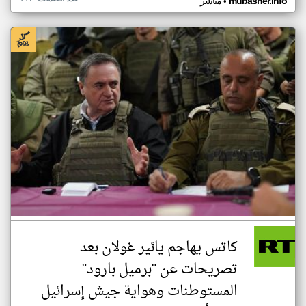
•
mubasher.info
مباشر
كاتس يهاجم يائير غولان بعد
تصريحات عن "برميل بارود"
المستوطنات وهواية جيش إسرائيل