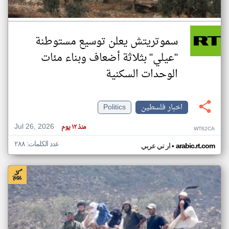
سموتريتش يعلن توسيع مستوطنة
"عيلي" بثلاثة أضعاف وبناء مئات
الوحدات السكنية
اخبار فلسطين
Politics
Jul 26, 2026
منذ ١٢ يوم
WT62CA
عدد الكلمات: ٢٨٨
•
arabic.rt.com
ار تي عربي