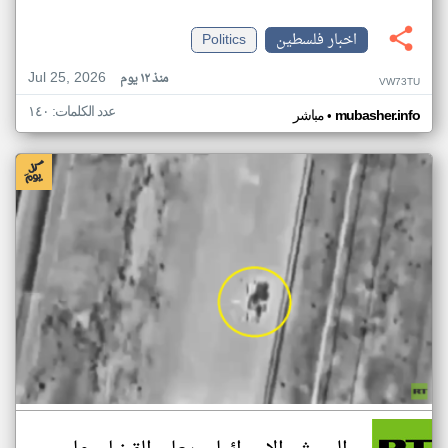
اخبار فلسطين
Politics
Jul 25, 2026
منذ ١٢ يوم
VW73TU
عدد الكلمات: ١٤٠
•
mubasher.info
مباشر