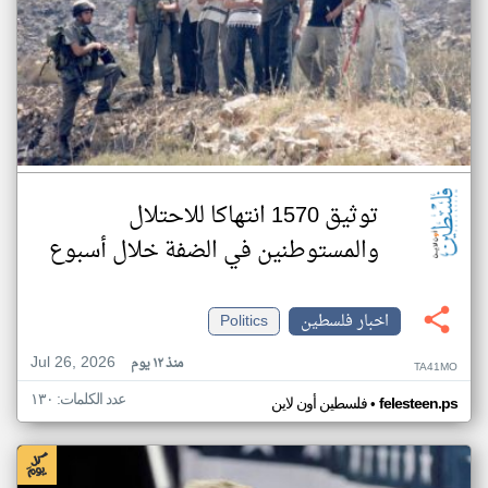
توثيق 1570 انتهاكا للاحتلال
والمستوطنين في الضفة خلال أسبوع
اخبار فلسطين
Politics
Jul 26, 2026
منذ ١٢ يوم
TA41MO
عدد الكلمات: ١٣٠
•
felesteen.ps
فلسطين أون لاين