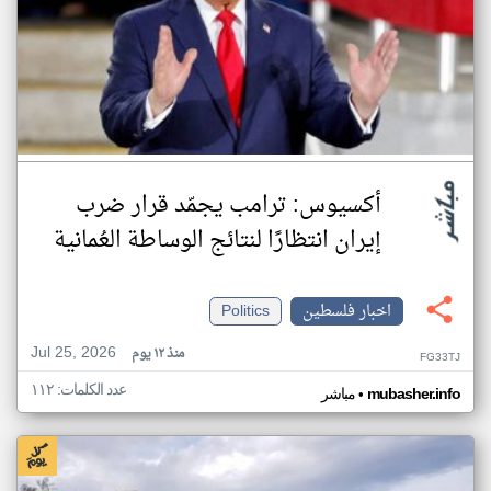
أكسيوس: ترامب يجمّد قرار ضرب
إيران انتظارًا لنتائج الوساطة العُمانية
اخبار فلسطين
Politics
Jul 25, 2026
منذ ١٢ يوم
FG33TJ
عدد الكلمات: ١١٢
•
mubasher.info
مباشر