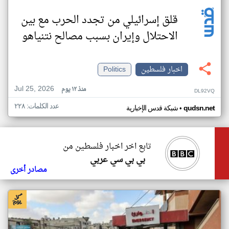
قلق إسرائيلي من تجدد الحرب مع بين
الاحتلال وإيران بسبب مصالح نتنياهو
اخبار فلسطين
Politics
Jul 25, 2026
منذ ١٢ يوم
DL92VQ
عدد الكلمات: ٢٢٨
•
qudsn.net
شبكة قدس الإخبارية
تابع اخر اخبار فلسطين من
بي بي سي عربي
مصادر أخرى