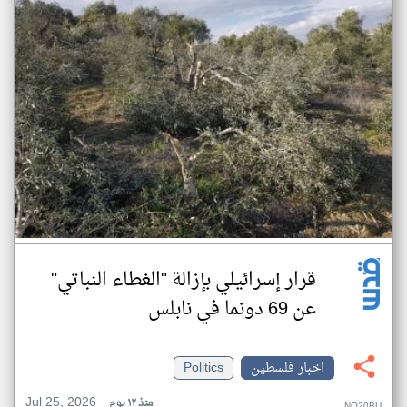
قرار إسرائيلي بإزالة "الغطاء النباتي"
عن 69 دونما في نابلس
اخبار فلسطين
Politics
Jul 25, 2026
منذ ١٢ يوم
NQ20BU