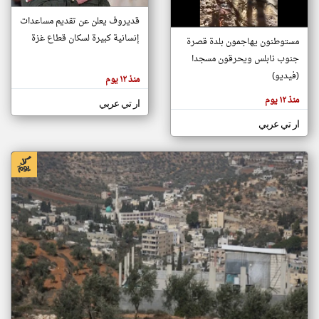
قديروف يعلن عن تقديم مساعدات
إنسانية كبيرة لسكان قطاع غزة
مستوطنون يهاجمون بلدة قصرة
klyoum.com
تغيير الدولة
جنوب نابلس ويحرقون مسجدا
تعبر
مصادر الأخبار من فلسطين
المقالات
(فيديو)
منذ ١٢ يوم
الموجوده
اخبار فلسطين على مدار الساعة
هنا عن
وجهة
منذ ١٢ يوم
ار تي عربي
نظر
أهم اخبار فلسطين العاجلة والمباشرة
كاتبيها.
ار تي عربي