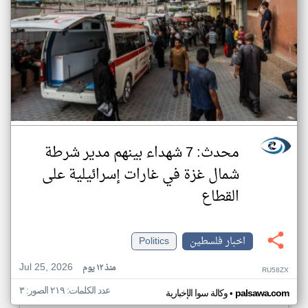
محدث: 7 شهداء بينهم مدير شرطة
شمال غزة في غارات إسرائيلية على
القطاع
اخبار فلسطين
Politics
Jul 25, 2026
منذ ١٢ يوم
RU58ZX
عدد الكلمات: ٢١٩ الصور: ٣
•
palsawa.com
وكالة سوا الإخبارية