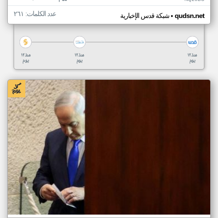
عدد الكلمات: ٢٦١
•
qudsn.net
شبكة قدس الإخبارية
منذ ١٢
منذ ١٢
منذ ١٢
يوم
يوم
يوم