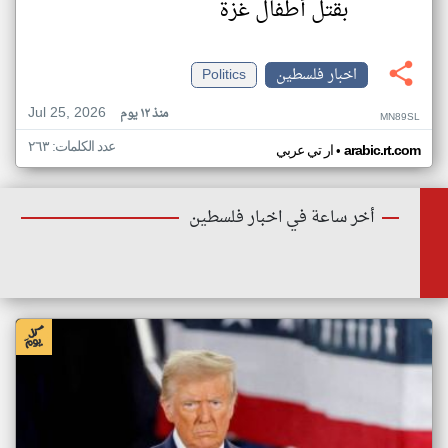
بقتل أطفال غزة
اخبار فلسطين
Politics
Jul 25, 2026
منذ ١٢ يوم
MN89SL
عدد الكلمات: ٢٦٣
•
arabic.rt.com
ار تي عربي
أخر ساعة في اخبار فلسطين